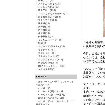
・
携帯より。(89)
・
メメさんにゅるん(22)
・
メメちゃん初産(69)
・
茶色三姉妹(133)
・
エストちゃんズモモーン(53)
・
御子様誕生ver.2(80)
・
マキシでGO!(38)
・
四号機(14)
・
参号機(12)
・
弐号機(11)
・
初号機(15)
・
御子様誕生(48)
・
ミミたんズドーン！(5)
ラキさん発情中
・
動物(2)
産後期間が開い
・
サリさんVSラキさん(14)
・
ビッグサイズ(2)
・
プロショット(6)
今日、会社から
・
ラキさんとぅ！(93)
そういえば、会
・
サリさんど～ん！(125)
って事でまた会
・
幼少の頃の写真(3)
・
CFAキャットショー(23)
ちなみに今月鍵
・
スタジオ撮影(9)
土日休んでない
油断せずにいこ
RECENT
・
ぽぽぽーんと62日目（であってま
そうそう、アミ
すかね･･･？）
ます。
・
おはぎーず。
・
いーちゃん(仮)のその後。
支店ごとに集め
・
いーちゃん(仮）の1週間。
新川のキャッツア
・
ぽぽぽーんと生後37日目。
をお願いいたし
・
おはぎーず＋いーちゃん。オーナー
でも選んだ写真
様募集中です。