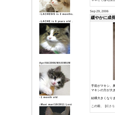
Sep 29, 2006
↑LACHESIS is 3 months.
緩やかに成
↓LACHE is 6 years old .
Apr/04/2006/MAXIMUM
手前がマキシ、
マキシの方が大
↑1 month old
結構大きくなり
↓Maxi mar/10/2011 Lost
この前、 [
続きを