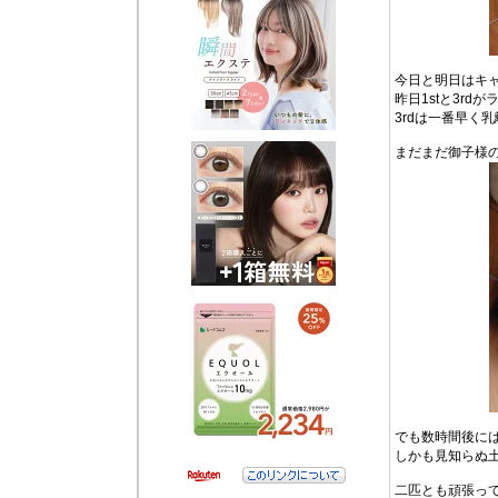
今日と明日はキ
昨日1stと3r
3rdは一番早く
まだまだ御子様
でも数時間後に
しかも見知らぬ
二匹とも頑張っ