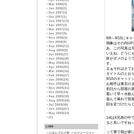
・
Apr 2008(11)
・
Mar 2008(3)
・
Jan 2008(3)
・
Dec 2007(3)
・
Oct 2007(1)
・
Jun 2007(13)
・
Apr 2007(2)
・
Mar 2007(14)
・
Jan 2007(9)
9/9～9/10に
・
Nov 2006(4)
・
Oct 2006(9)
画像はその内UP
・
Sep 2006(11)
あ、この写真は兄
・
Aug 2006(9)
いえね、どうに
・
Jul 2006(27)
体がダメのよう
・
Jun 2006(28)
・
May 2006(32)
す。
・
Apr 2006(65)
まぁそれはさて
・
Mar 2006(34)
タイトルのとおり
・
Feb 2006(27)
9/10のキャッ
・
Jan 2006(24)
お相手は東京の
・
Dec 2005(20)
・
Nov 2005(31)
初日から部屋の
・
Oct 2005(34)
着いて早々水飲
・
Sep 2005(19)
遊んで暴れて部屋
・
Aug 2005(38)
顔を近づけたら
・
Jul 2005(58)
・
Jun 2005(57)
・
May 2005(14)
1stは4兄弟の
・
(1)
ると良いですね
LINK
って事で我が家に
・
にほんブログ村 ノルウェージャン