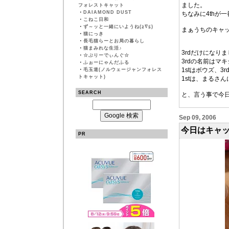
ました。
フォレストキャット
・
DAIAMOND DUST
ちなみに4thが
・
こねこ日和
・
ず～ッと一緒にいようね(≧∇≦)
まぁうちのキャ
・
猫にっき
・
長毛猫らーとお局の暮らし
・
猫まみれな生活♪
3rdだけになり
・
☆ぶりーでぃんぐ☆
3rdの名前はマキ
・
ふぉーにゃんだふる
1stはボウズ、
・
毛玉道(ノルウェージャンフォレス
トキャット)
1stは、まるさ
SEARCH
と、言う事で今
Sep 09, 2006
今日はキャ
PR