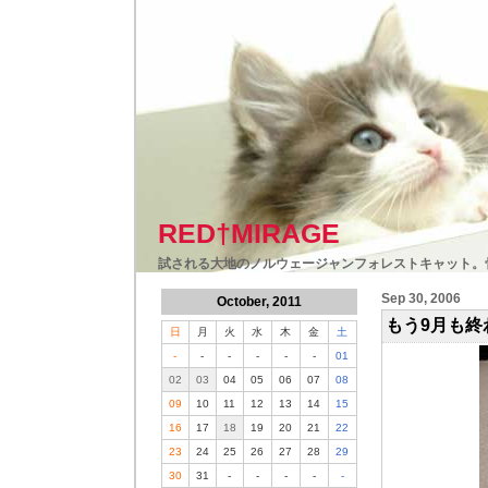
RED†MIRAGE
試される大地のノルウェージャンフォレストキャット。
Sep 30, 2006
October, 2011
もう9月も終
日
月
火
水
木
金
土
-
-
-
-
-
-
01
02
03
04
05
06
07
08
09
10
11
12
13
14
15
16
17
18
19
20
21
22
23
24
25
26
27
28
29
30
31
-
-
-
-
-