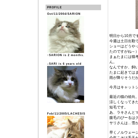
PROFILE
Oct/11/2004/SARION
明日から10月で
今週は土日出勤
ショーはどうや
たのですがね～
↑SARION is 2 months.
まぁたまには猫
ん。
↓SARI is 6 years old
なんですか、飼
たまに起きては
雨が降りそうだ
今月はキャット
最近の猫の傾向
涼しくなってき
短毛です。
あ、ラキさんと
Feb/11/2005/LACHESIS
腹毛のびーるは
サリさんは…雪
早くノルウェー
今年こそは毛玉