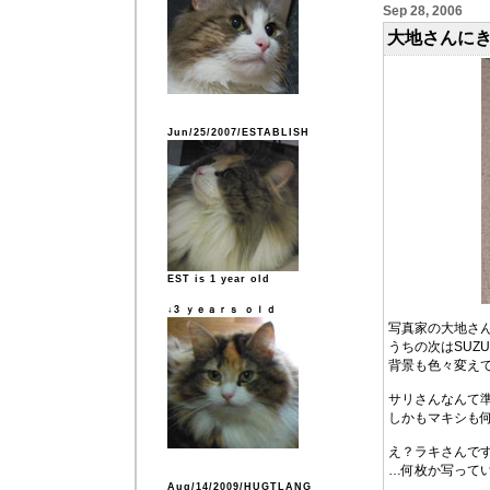
Sep 28, 2006
大地さんに
Jun/25/2007/ESTABLISH
EST is 1 year old
↓3 ｙｅａｒｓ ｏｌｄ
写真家の大地さ
うちの次はSUZ
背景も色々変え
サリさんなんて
しかもマキシも
え？ラキさんで
…何枚か写って
Aug/14/2009/HUGTLANG