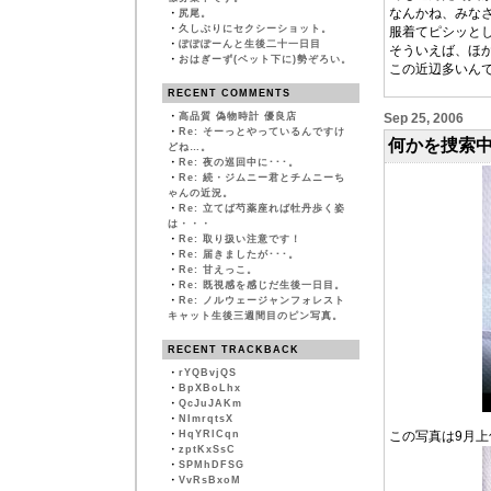
なんかね、みな
・
尻尾。
・
久しぶりにセクシーショット。
服着てピシッと
・
ぽぽぽーんと生後二十一日目
そういえば、ほ
・
おはぎーず(ベット下に)勢ぞろい。
この近辺多いんで
RECENT COMMENTS
・
高品質 偽物時計 優良店
Sep 25, 2006
・
Re: そーっとやっているんですけ
何かを捜索
どね…。
・
Re: 夜の巡回中に･･･。
・
Re: 続・ジムニー君とチムニーち
ゃんの近況。
・
Re: 立てば芍薬座れば牡丹歩く姿
は・・・
・
Re: 取り扱い注意です！
・
Re: 届きましたが･･･。
・
Re: 甘えっこ。
・
Re: 既視感を感じだ生後一日目。
・
Re: ノルウェージャンフォレスト
キャット生後三週間目のピン写真。
RECENT TRACKBACK
・
rYQBvjQS
・
BpXBoLhx
・
QcJuJAKm
・
NImrqtsX
・
HqYRlCqn
この写真は9月
・
zptKxSsC
・
SPMhDFSG
・
VvRsBxoM