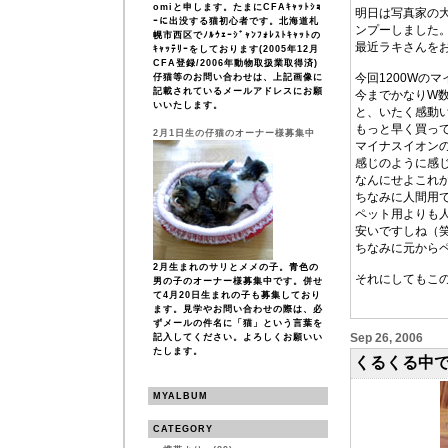
omiと申します。たまにCFAｷｬｯﾄｼｮ
明日は写真家の
ｰに出没する猫初心者です。北海道札
ンプーしました
幌市西区でﾉﾙｳｪｰｼﾞｬﾝﾌｫﾚｽﾄｷｬｯﾄの
最近ラキさんを
ｷｬｯﾃﾘｰをしております(2005年12月
CFA登録/2006年動物取扱業取得済)
今回1200Wの
仔猫等のお問い合わせは、上記画像に
記載されているメールアドレスにお願
今までかなりW
いいたします。
と、いたく感動
もっと早く買っ
2月1日生の仔猫のオーナー様募集中
マイナスイオン
感じのように感
なんにせよこれ
ちなみに人間用
ペット用よりも
安いですしね（
ちなみに元から
2月生まれのサリとメメの子。青色の
それにしてもこ
男の子のオーナー様募集中です。併せ
て4月20日生まれの子も募集しており
ます。見学やお問い合わせの際は、必
ずメールの件名に「猫」という言葉を
Sep 26, 2006
記入してください。よろしくお願いい
たします。
くるくる中
MYALBUM
CATEGORY