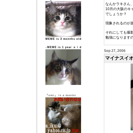
なんかラキさん
10月の大阪の
でしょうか？
現像されるのが楽
それにしても撮
勉強になります
MEME is 3 months old
↓MEME is 1 year ｏｌｄ
Sep 27, 2006
マイナスイ
『omi』 is a master