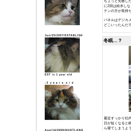
ちょっと失敗し
に2回は給水し
テンの方が長持
パネルはデジカ
どこいったんだ
Jun/25/2007/ESTABLISH
冬眠…？
EST is 1 year old
↓3 ｙｅａｒｓ ｏｌｄ
最近すっかり社
日が短くなると
ら寝てしまうよ
Aug/14/2009/HUGTLANG