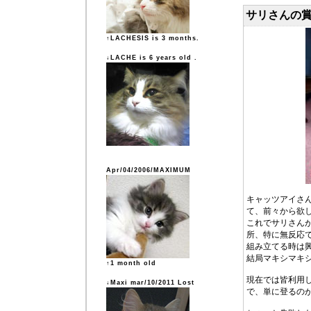
サリさんの
↑LACHESIS is 3 months.
↓LACHE is 6 years old .
Apr/04/2006/MAXIMUM
キャッツアイさん
て、前々から欲
これでサリさんが
所、特に無反応
組み立てる時は
結局マキシマキシ
↑1 month old
現在では皆利用
↓Maxi mar/10/2011 Lost
で、単に登るの