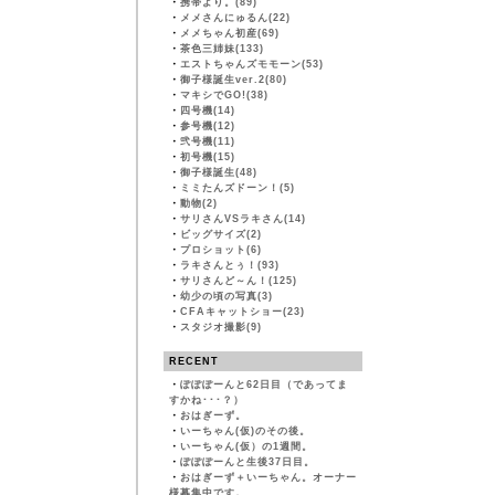
・
携帯より。(89)
・
メメさんにゅるん(22)
・
メメちゃん初産(69)
・
茶色三姉妹(133)
・
エストちゃんズモモーン(53)
・
御子様誕生ver.2(80)
・
マキシでGO!(38)
・
四号機(14)
・
参号機(12)
・
弐号機(11)
・
初号機(15)
・
御子様誕生(48)
・
ミミたんズドーン！(5)
・
動物(2)
・
サリさんVSラキさん(14)
・
ビッグサイズ(2)
・
プロショット(6)
・
ラキさんとぅ！(93)
・
サリさんど～ん！(125)
・
幼少の頃の写真(3)
・
CFAキャットショー(23)
・
スタジオ撮影(9)
RECENT
・
ぽぽぽーんと62日目（であってま
すかね･･･？）
・
おはぎーず。
・
いーちゃん(仮)のその後。
・
いーちゃん(仮）の1週間。
・
ぽぽぽーんと生後37日目。
・
おはぎーず＋いーちゃん。オーナー
様募集中です。