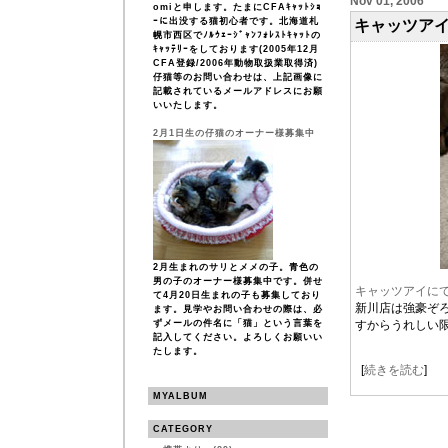
Nov 01, 2006
omiと申します。たまにCFAｷｬｯﾄｼｮ
ｰに出没する猫初心者です。北海道札
キャッツアイ
幌市西区でﾉﾙｳｪｰｼﾞｬﾝﾌｫﾚｽﾄｷｬｯﾄの
ｷｬｯﾃﾘｰをしております(2005年12月
CFA登録/2006年動物取扱業取得済)
仔猫等のお問い合わせは、上記画像に
記載されているメールアドレスにお願
いいたします。
2月1日生の仔猫のオーナー様募集中
2月生まれのサリとメメの子。青色の
男の子のオーナー様募集中です。併せ
キャッツアイに
て4月20日生まれの子も募集しており
新川店は強豪ぞ
ます。見学やお問い合わせの際は、必
ずメールの件名に「猫」という言葉を
すからうれしい
記入してください。よろしくお願いい
たします。
[
続きを読む
]
MYALBUM
CATEGORY