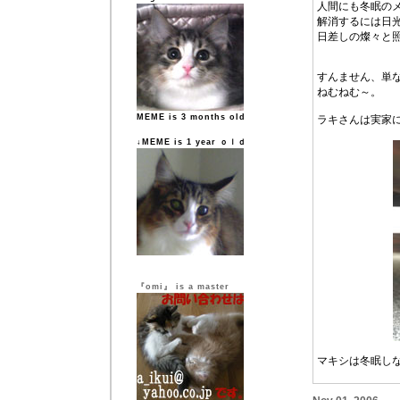
人間にも冬眠の
解消するには日
日差しの燦々と
すんません、単
ねむねむ～。
MEME is 3 months old
ラキさんは実家
↓MEME is 1 year ｏｌｄ
『omi』 is a master
マキシは冬眠し