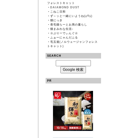
フォレストキャット
・
DAIAMOND DUST
・
こねこ日和
・
ず～ッと一緒にいようね(≧∇≦)
・
猫にっき
・
長毛猫らーとお局の暮らし
・
猫まみれな生活♪
・
☆ぶりーでぃんぐ☆
・
ふぉーにゃんだふる
・
毛玉道(ノルウェージャンフォレス
トキャット)
SEARCH
PR