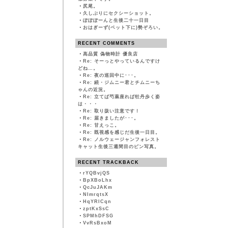
・
尻尾。
・
久しぶりにセクシーショット。
・
ぽぽぽーんと生後二十一日目
・
おはぎーず(ベット下に)勢ぞろい。
RECENT COMMENTS
・
高品質 偽物時計 優良店
・
Re: そーっとやっているんですけ
どね…。
・
Re: 夜の巡回中に･･･。
・
Re: 続・ジムニー君とチムニーち
ゃんの近況。
・
Re: 立てば芍薬座れば牡丹歩く姿
は・・・
・
Re: 取り扱い注意です！
・
Re: 届きましたが･･･。
・
Re: 甘えっこ。
・
Re: 既視感を感じだ生後一日目。
・
Re: ノルウェージャンフォレスト
キャット生後三週間目のピン写真。
RECENT TRACKBACK
・
rYQBvjQS
・
BpXBoLhx
・
QcJuJAKm
・
NImrqtsX
・
HqYRlCqn
・
zptKxSsC
・
SPMhDFSG
・
VvRsBxoM