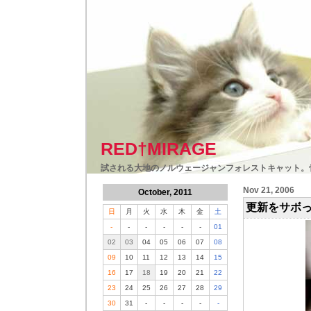
RED†MIRAGE
試される大地のノルウェージャンフォレストキャット。
Nov 21, 2006
October, 2011
更新をサボ
日
月
火
水
木
金
土
-
-
-
-
-
-
01
02
03
04
05
06
07
08
09
10
11
12
13
14
15
16
17
18
19
20
21
22
23
24
25
26
27
28
29
30
31
-
-
-
-
-