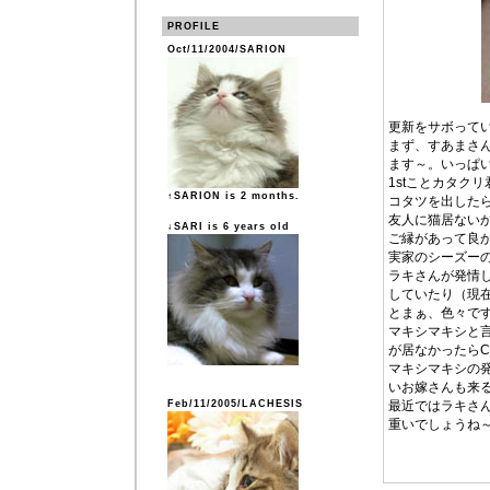
PROFILE
Oct/11/2004/SARION
更新をサボって
まず、すあまさ
ます～。いっぱ
1stことカタク
↑SARION is 2 months.
コタツを出した
友人に猫居ない
↓SARI is 6 years old
ご縁があって良
実家のシーズー
ラキさんが発情
していたり（現在
とまぁ、色々で
マキシマキシと言
が居なかったら
マキシマキシの
いお嫁さんも来
Feb/11/2005/LACHESIS
最近ではラキさ
重いでしょうね