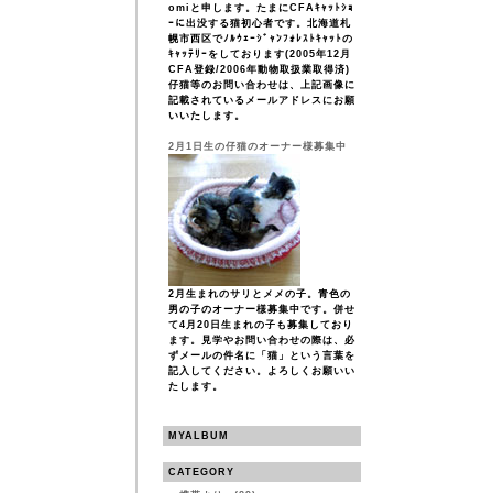
omiと申します。たまにCFAｷｬｯﾄｼｮ
ｰに出没する猫初心者です。北海道札
幌市西区でﾉﾙｳｪｰｼﾞｬﾝﾌｫﾚｽﾄｷｬｯﾄの
ｷｬｯﾃﾘｰをしております(2005年12月
CFA登録/2006年動物取扱業取得済)
仔猫等のお問い合わせは、上記画像に
記載されているメールアドレスにお願
いいたします。
2月1日生の仔猫のオーナー様募集中
2月生まれのサリとメメの子。青色の
男の子のオーナー様募集中です。併せ
て4月20日生まれの子も募集しており
ます。見学やお問い合わせの際は、必
ずメールの件名に「猫」という言葉を
記入してください。よろしくお願いい
たします。
MYALBUM
CATEGORY