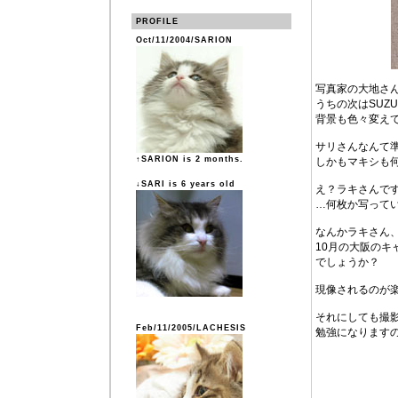
PROFILE
Oct/11/2004/SARION
写真家の大地さ
うちの次はSUZ
背景も色々変え
サリさんなんて
↑SARION is 2 months.
しかもマキシも
↓SARI is 6 years old
え？ラキさんで
…何枚か写って
なんかラキさん
10月の大阪の
でしょうか？
現像されるのが楽
それにしても撮
Feb/11/2005/LACHESIS
勉強になります