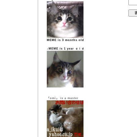
MEME is 3 months old
↓MEME is 1 year ｏｌｄ
『omi』 is a master