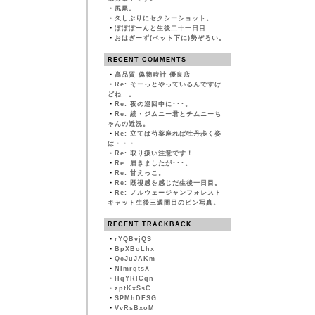
・
尻尾。
・
久しぶりにセクシーショット。
・
ぽぽぽーんと生後二十一日目
・
おはぎーず(ベット下に)勢ぞろい。
RECENT COMMENTS
・
高品質 偽物時計 優良店
・
Re: そーっとやっているんですけ
どね…。
・
Re: 夜の巡回中に･･･。
・
Re: 続・ジムニー君とチムニーち
ゃんの近況。
・
Re: 立てば芍薬座れば牡丹歩く姿
は・・・
・
Re: 取り扱い注意です！
・
Re: 届きましたが･･･。
・
Re: 甘えっこ。
・
Re: 既視感を感じだ生後一日目。
・
Re: ノルウェージャンフォレスト
キャット生後三週間目のピン写真。
RECENT TRACKBACK
・
rYQBvjQS
・
BpXBoLhx
・
QcJuJAKm
・
NImrqtsX
・
HqYRlCqn
・
zptKxSsC
・
SPMhDFSG
・
VvRsBxoM