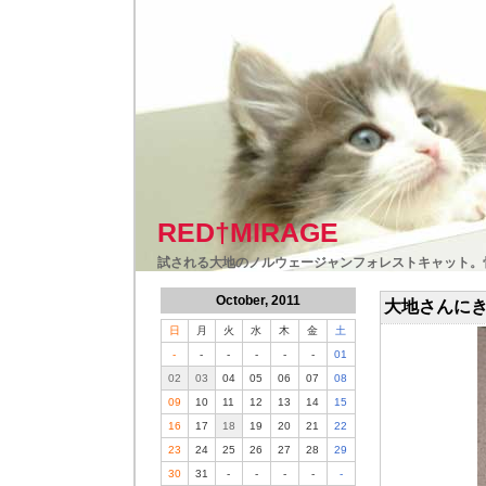
RED†MIRAGE
試される大地のノルウェージャンフォレストキャット。
October, 2011
大地さんに
日
月
火
水
木
金
土
-
-
-
-
-
-
01
02
03
04
05
06
07
08
09
10
11
12
13
14
15
16
17
18
19
20
21
22
23
24
25
26
27
28
29
30
31
-
-
-
-
-