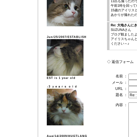
11匹も撮ったの
午前1時を回って
15歳のアイリス
あかりが撮れたの
Re: 大地さん
SUZUNAさん
ブログ観ました
Jun/25/2007/ESTABLISH
アイリスちゃん
ください～♪
◇ 返信フォーム
名前 ：
EST is 1 year old
メール ：
↓3 ｙｅａｒｓ ｏｌｄ
URL ：
題名 ：
内容 ：
Aug/14/2009/HUGTLANG