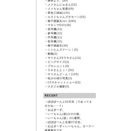
・
携帯より。(89)
・
メメさんにゅるん(22)
・
メメちゃん初産(69)
・
茶色三姉妹(133)
・
エストちゃんズモモーン(53)
・
御子様誕生ver.2(80)
・
マキシでGO!(38)
・
四号機(14)
・
参号機(12)
・
弐号機(11)
・
初号機(15)
・
御子様誕生(48)
・
ミミたんズドーン！(5)
・
動物(2)
・
サリさんVSラキさん(14)
・
ビッグサイズ(2)
・
プロショット(6)
・
ラキさんとぅ！(93)
・
サリさんど～ん！(125)
・
幼少の頃の写真(3)
・
CFAキャットショー(23)
・
スタジオ撮影(9)
RECENT
・
ぽぽぽーんと62日目（であってま
すかね･･･？）
・
おはぎーず。
・
いーちゃん(仮)のその後。
・
いーちゃん(仮）の1週間。
・
ぽぽぽーんと生後37日目。
・
おはぎーず＋いーちゃん。オーナー
様募集中です。