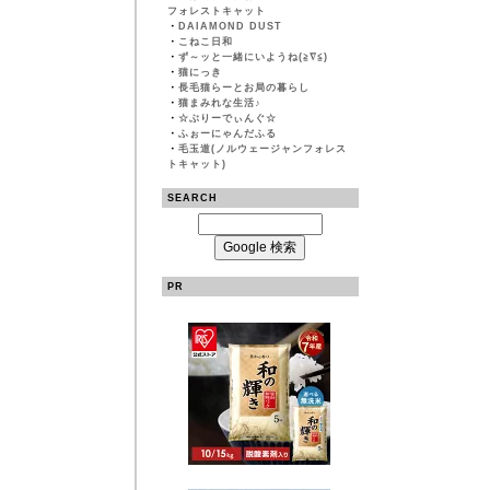
フォレストキャット
・
DAIAMOND DUST
・
こねこ日和
・
ず～ッと一緒にいようね(≧∇≦)
・
猫にっき
・
長毛猫らーとお局の暮らし
・
猫まみれな生活♪
・
☆ぶりーでぃんぐ☆
・
ふぉーにゃんだふる
・
毛玉道(ノルウェージャンフォレス
トキャット)
SEARCH
PR