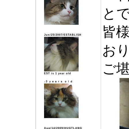
と
皆
Jun/25/2007/ESTABLISH
お
ご
EST is 1 year old
↓3 ｙｅａｒｓ ｏｌｄ
Aug/14/2009/HUGTLANG