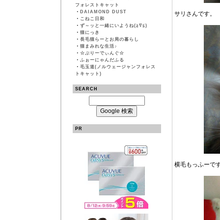
フォレストキャット
・
DAIAMOND DUST
サリさんです。
・
こねこ日和
・
ず～ッと一緒にいようね(≧∇≦)
・
猫にっき
・
長毛猫らーとお局の暮らし
・
猫まみれな生活♪
・
☆ぶりーでぃんぐ☆
・
ふぉーにゃんだふる
・
毛玉道(ノルウェージャンフォレス
トキャット)
SEARCH
PR
横毛もっふーで