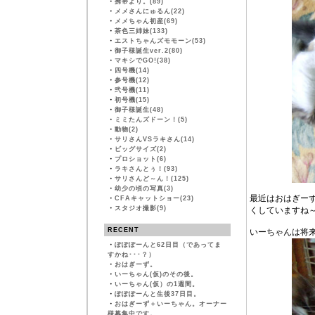
・
携帯より。(89)
・
メメさんにゅるん(22)
・
メメちゃん初産(69)
・
茶色三姉妹(133)
・
エストちゃんズモモーン(53)
・
御子様誕生ver.2(80)
・
マキシでGO!(38)
・
四号機(14)
・
参号機(12)
・
弐号機(11)
・
初号機(15)
・
御子様誕生(48)
・
ミミたんズドーン！(5)
・
動物(2)
・
サリさんVSラキさん(14)
・
ビッグサイズ(2)
・
プロショット(6)
・
ラキさんとぅ！(93)
・
サリさんど～ん！(125)
・
幼少の頃の写真(3)
最近はおはぎー
・
CFAキャットショー(23)
・
スタジオ撮影(9)
くしていますね
RECENT
いーちゃんは将
・
ぽぽぽーんと62日目（であってま
すかね･･･？）
・
おはぎーず。
・
いーちゃん(仮)のその後。
・
いーちゃん(仮）の1週間。
・
ぽぽぽーんと生後37日目。
・
おはぎーず＋いーちゃん。オーナー
様募集中です。