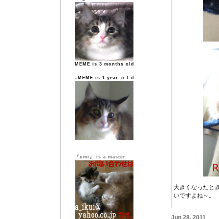
MEME is 3 months old
↓MEME is 1 year ｏｌｄ
『omi』 is a master
大きくなったと
いですよね～。
Jun 28, 2011