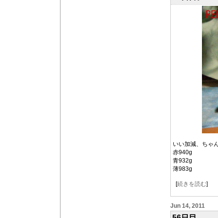
いい加減、ちゃん
赤940g
青932g
薄983g
[
続きを読む
]
Jun 14, 2011
56日目。