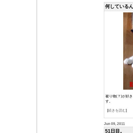
何している
被り物(？)が好
す。
[
続きを読む
]
Jun 09, 2011
51日目。