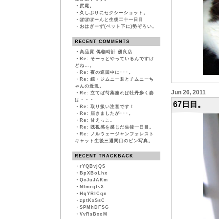
・
尻尾。
・
久しぶりにセクシーショット。
・
ぽぽぽーんと生後二十一日目
・
おはぎーず(ベット下に)勢ぞろい。
RECENT COMMENTS
・
高品質 偽物時計 優良店
・
Re: そーっとやっているんですけ
どね…。
・
Re: 夜の巡回中に･･･。
・
Re: 続・ジムニー君とチムニーち
ゃんの近況。
Jun 26, 2011
・
Re: 立てば芍薬座れば牡丹歩く姿
は・・・
67日目。
・
Re: 取り扱い注意です！
・
Re: 届きましたが･･･。
・
Re: 甘えっこ。
・
Re: 既視感を感じだ生後一日目。
・
Re: ノルウェージャンフォレスト
キャット生後三週間目のピン写真。
RECENT TRACKBACK
・
rYQBvjQS
・
BpXBoLhx
・
QcJuJAKm
・
NImrqtsX
・
HqYRlCqn
・
zptKxSsC
・
SPMhDFSG
・
VvRsBxoM