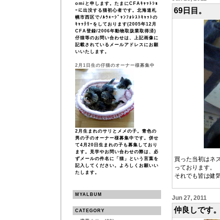
omiと申します。たまにCFAｷｬｯﾄｼｮ
69日目。
ｰに出没する猫初心者です。北海道札
幌市西区でﾉﾙｳｪｰｼﾞｬﾝﾌｫﾚｽﾄｷｬｯﾄの
ｷｬｯﾃﾘｰをしております(2005年12月
CFA登録/2006年動物取扱業取得済)
仔猫等のお問い合わせは、上記画像に
記載されているメールアドレスにお願
いいたします。
2月1日生の仔猫のオーナー様募集中
2月生まれのサリとメメの子。青色の
男の子のオーナー様募集中です。併せ
て4月20日生まれの子も募集しており
ます。見学やお問い合わせの際は、必
買った当初はネ
ずメールの件名に「猫」という言葉を
記入してください。よろしくお願いい
っております。
たします。
それでも皆は健
MYALBUM
Jun 27, 2011
仲良しです
CATEGORY