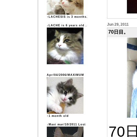
↑LACHESIS is 3 months.
Jun 29, 2011
↓LACHE is 6 years old .
70日目。
Apr/04/2006/MAXIMUM
↑1 month old
↓Maxi mar/10/2011 Lost
70