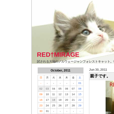
RED†MIRAGE
試される大地のノルウェージャンフォレストキャット。
Jun 30, 2011
October, 2011
親子です。
日
月
火
水
木
金
土
-
-
-
-
-
-
01
02
03
04
05
06
07
08
09
10
11
12
13
14
15
16
17
18
19
20
21
22
23
24
25
26
27
28
29
30
31
-
-
-
-
-