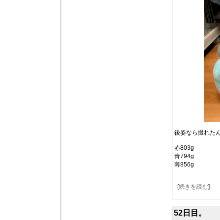
後姿なら撮れた
赤803g
青794g
薄856g
[
続きを読む
]
52日目。