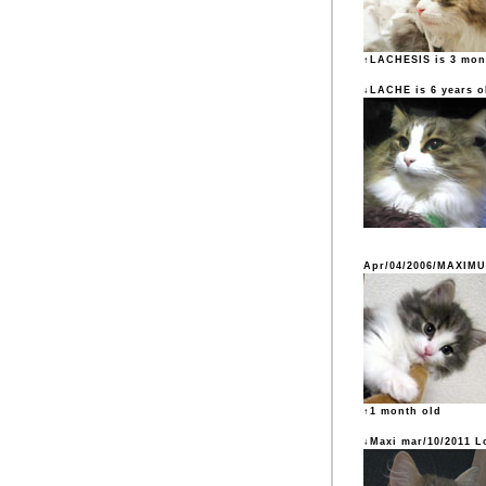
↑LACHESIS is 3 mon
↓LACHE is 6 years o
Apr/04/2006/MAXIM
↑1 month old
↓Maxi mar/10/2011 L