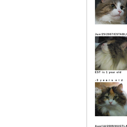
Jun/25/2007/ESTABL
EST is 1 year old
↓3 ｙｅａｒｓ ｏｌｄ
Aug/14/2009/HUGTL