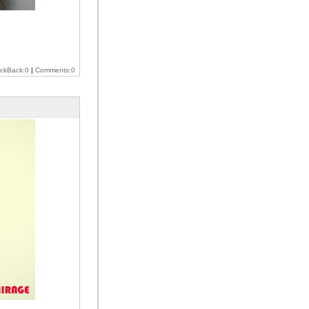
ackBack:0
|
Comments:0