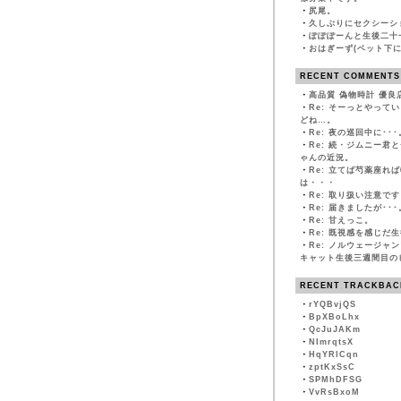
・
尻尾。
・
久しぶりにセクシーシ
・
ぽぽぽーんと生後二十
・
おはぎーず(ベット下に
RECENT COMMENTS
・
高品質 偽物時計 優良
・
Re: そーっとやって
どね…。
・
Re: 夜の巡回中に･･･
・
Re: 続・ジムニー君
ゃんの近況。
・
Re: 立てば芍薬座れ
は・・・
・
Re: 取り扱い注意です
・
Re: 届きましたが･･･
・
Re: 甘えっこ。
・
Re: 既視感を感じだ
・
Re: ノルウェージャ
キャット生後三週間目の
RECENT TRACKBAC
・
rYQBvjQS
・
BpXBoLhx
・
QcJuJAKm
・
NImrqtsX
・
HqYRlCqn
・
zptKxSsC
・
SPMhDFSG
・
VvRsBxoM