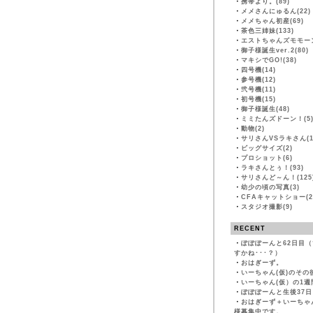
・
携帯より。(89)
・
メメさんにゅるん(22)
・
メメちゃん初産(69)
・
茶色三姉妹(133)
・
エストちゃんズモモーン
・
御子様誕生ver.2(80)
・
マキシでGO!(38)
・
四号機(14)
・
参号機(12)
・
弐号機(11)
・
初号機(15)
・
御子様誕生(48)
・
ミミたんズドーン！(5
・
動物(2)
・
サリさんVSラキさん(1
・
ビッグサイズ(2)
・
プロショット(6)
・
ラキさんとぅ！(93)
・
サリさんど～ん！(125
・
幼少の頃の写真(3)
・
CFAキャットショー(2
・
スタジオ撮影(9)
RECENT
・
ぽぽぽーんと62日目
すかね･･･？）
・
おはぎーず。
・
いーちゃん(仮)のその
・
いーちゃん(仮）の1週
・
ぽぽぽーんと生後37日
・
おはぎーず＋いーちゃ
様募集中です。