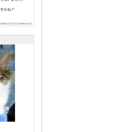
ですかね？
ackBack:0
|
Comments:0