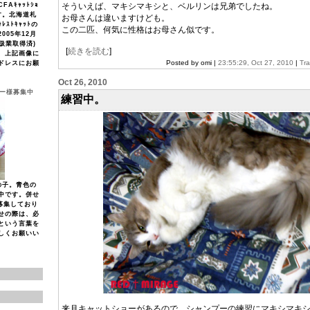
Aｷｬｯﾄｼｮ
そういえば、マキシマキシと、ベルリンは兄弟でしたね。
す。北海道札
お母さんは違いますけども。
ﾚｽﾄｷｬｯﾄの
この二匹、何気に性格はお母さん似です。
005年12月
取扱業取得済)
[
続きを読む
]
、上記画像に
Posted by omi |
23:55:29, Oct 27, 2010
|
Tr
ドレスにお願
Oct 26, 2010
ナー様募集中
練習中。
の子。青色の
中です。併せ
募集しており
せの際は、必
という言葉を
しくお願いい
来月キャットショーがあるので、シャンプーの練習にマキシマキ