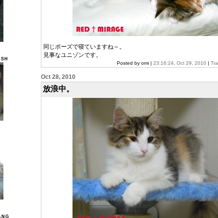
同じポーズで寝ていますね～。
見事なユニゾンです。
ISH
Posted by omi |
23:16:24, Oct 29, 2010
|
Tr
Oct 28, 2010
放浪中。
ANG