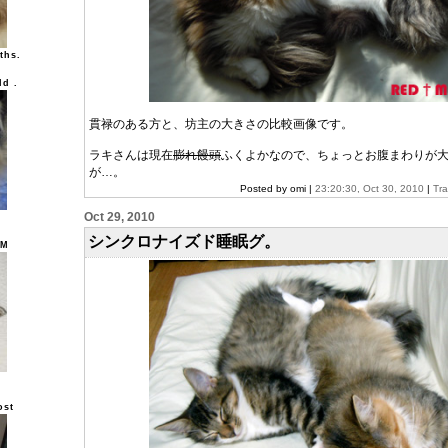
ths.
ld .
貫禄のある方と、坊主の大きさの比較画像です。
ラキさんは現在
膨れ饅頭
ふくよかなので、ちょっとお腹まわりが
が…。
Posted by omi |
23:20:30, Oct 30, 2010
|
Tr
Oct 29, 2010
シンクロナイズド睡眠グ。
UM
ost