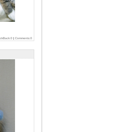
ackBack:0
|
Comments:0