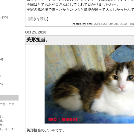
今回はとてもお利口さんにしてくれて助かりましたわ～。
実家の風呂場で洗ったからいつもと環境が違って大人しかったん
(53)
[
続きを読む
]
Posted by omi |
23:43:23, Oct 26, 2010
|
Tr
Oct 25, 2010
美形担当。
)
4)
)
3)
（であってま
後。
間。
目。
ん。オーナー
美形担当のアルルです。