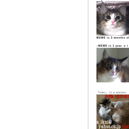
MEME is 3 months o
↓MEME is 1 year ｏ
『omi』 is a master