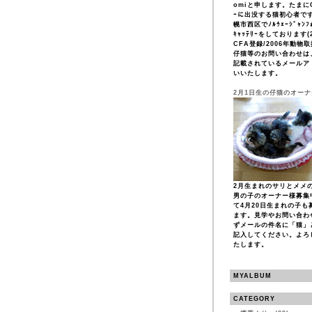
omiと申します。たまにCF
ｰに出没する猫初心者で
幌市西区でﾉﾙｳｪｰｼﾞｬﾝﾌｫ
ｷｬｯﾃﾘｰをしております(2
CFA登録/2006年動物
仔猫等のお問い合わせは
記載されているメールア
いいたします。
2月1日生の仔猫のオー
2月生まれのサリとメメ
男の子のオーナー様募集
て4月20日生まれの子も
ます。見学やお問い合わ
ずメールの件名に「猫」
記入してください。よろ
たします。
MYALBUM
CATEGORY