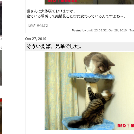
猫さんは大体寝ておりますが、
寝ている場所って結構見るたびに変わっているんですよね～。
[
続きを読む
]
Posted by omi |
23:09:52, Oct 28, 2010
|
Tr
Oct 27, 2010
ld
そういえば、兄弟でした。
ｌｄ