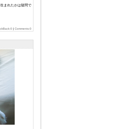
が生まれたかは疑問で
ackBack:0
|
Comments:0