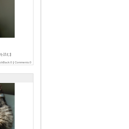
を読む
]
ackBack:0
|
Comments:0