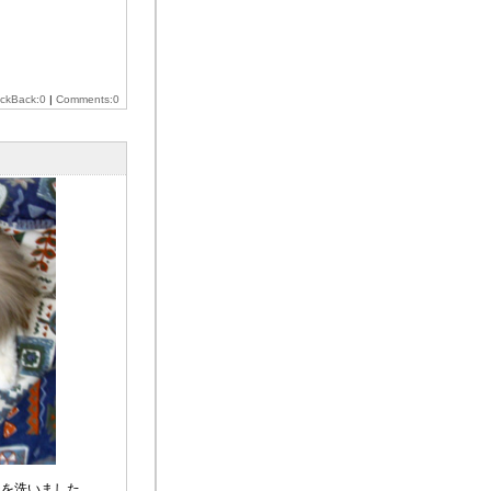
ackBack:0
|
Comments:0
シを洗いました。