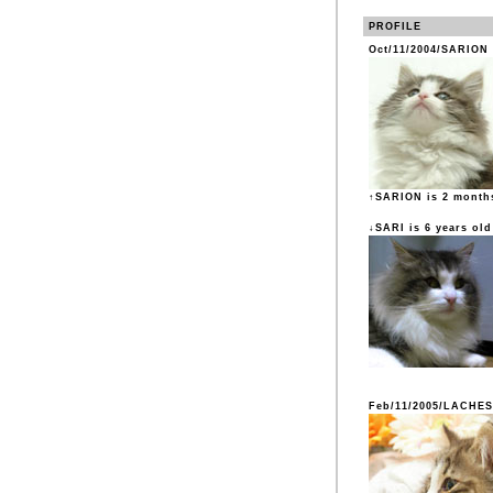
PROFILE
Oct/11/2004/SARION
↑SARION is 2 month
↓SARI is 6 years old
Feb/11/2005/LACHES