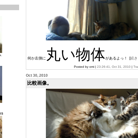
丸い物体
s.
何か左側に
があるよっ！ [
続き
Posted by omi |
23:26:41, Oct 31, 2010
|
Tr
Oct 30, 2010
比較画像。
IS