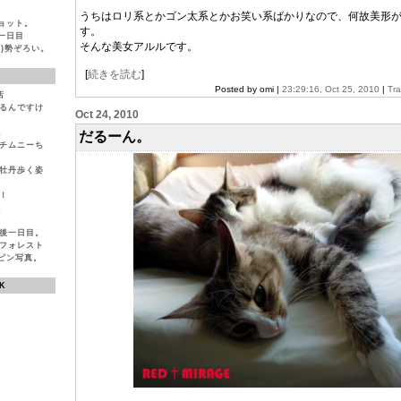
うちはロリ系とかゴン太系とかお笑い系ばかりなので、何故美形
ョット。
す。
一日目
そんな美女アルルです。
)勢ぞろい。
[
続きを読む
]
Posted by omi |
23:29:16, Oct 25, 2010
|
Tr
店
いるんですけ
Oct 24, 2010
。
だるーん。
とチムニーち
ば牡丹歩く姿
！
。
生後一日目。
ンフォレスト
ピン写真。
K