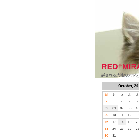
RED†MIR
試される大地のノルウ
October, 20
日
月
火
水
-
-
-
-
-
02
03
04
05
0
09
10
11
12
1
16
17
18
19
2
23
24
25
26
2
30
31
-
-
-