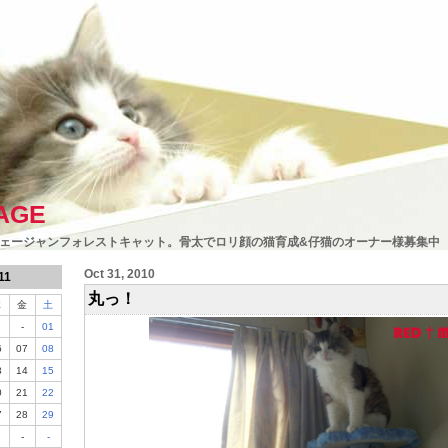
AGE
ェージャンフォレストキャット。骨太でロリ顔の猫育成&仔猫のオーナー様募集中
Oct 31, 2010
11
丸っ！
木
金
土
-
01
6
07
08
3
14
15
0
21
22
7
28
29
-
-