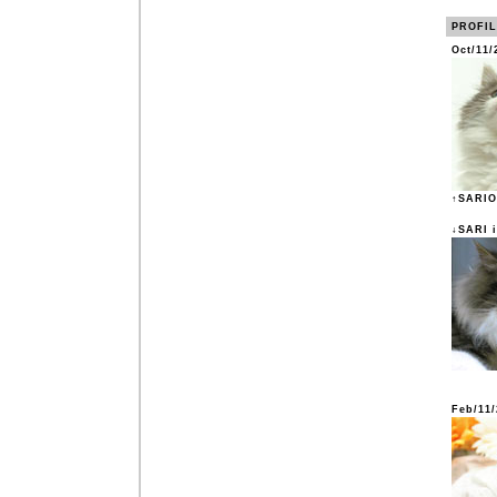
PROFI
Oct/11
↑SARIO
↓SARI i
Feb/11