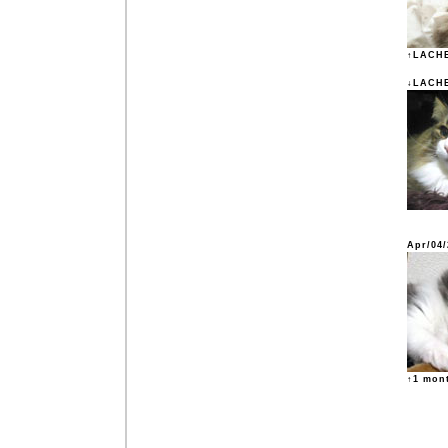
↑LACHE
↓LACHE 
Apr/04
↑1 mon