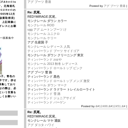
アグ ブーツ 香港
Aｷｬｯﾄｼｮ
Posted by
アグ ブーツ 香港
|
す。北海道札
ﾚｽﾄｷｬｯﾄの
Re: 尻尾。
005年12月
RED†MIRAGE:尻尾。
取扱業取得済)
モンクレール ダウン カラー
、上記画像に
モンクレール ROD
ドレスにお願
ugg アグ ムートンブーツ け
モンクレール ユニクロ
モンクレール ケリー
ナー様募集中
アグ 生産国 子
モンクレール レディース 人気
ティンバーランド ブーツ サイドゴア
モンクレール ダウン クリーニング 東京
ティンバーランド zozや
モンクレール 2013 秋冬 レディース
ティンバーランド ロールトップ ピンク
アグ ブーツ 雪 路
の子。青色の
ティンバーランド 黒色
中です。併せ
ティンバーランド ロールトップ メンズ 激安
募集しており
モンクレール ダウン マーク
せの際は、必
ティンバーランド ラドラー トレイルローライト
という言葉を
ティンバーランド 雪 路
しくお願いい
ティンバーランド ジュニアサイズ
ティンバーランド バーゲン
Posted by
&#12486;&#12451;&#
|
Re: 尻尾。
RED†MIRAGE:尻尾。
モンクレール マヤ 通販
アグ ダコタ ハワイ