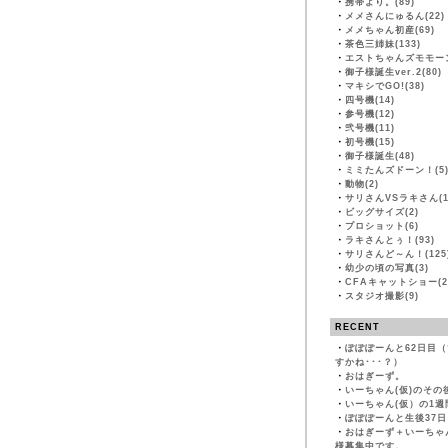
・
携帯より。(89)
・
メメさんにゅるん(22)
・
メメちゃん初産(69)
・
茶色三姉妹(133)
・
エストちゃんズモモーン
・
御子様誕生ver.2(80)
・
マキシでGO!(38)
・
四号機(14)
・
参号機(12)
・
弐号機(11)
・
初号機(15)
・
御子様誕生(48)
・
ミミたんズドーン！(5
・
動物(2)
・
サリさんVSラキさん(1
・
ビッグサイズ(2)
・
プロショット(6)
・
ラキさんとぅ！(93)
・
サリさんど～ん！(125
・
幼少の頃の写真(3)
・
CFAキャットショー(2
・
スタジオ撮影(9)
RECENT
・
ぽぽぽーんと62日目
すかね･･･？）
・
おはぎーず。
・
いーちゃん(仮)のその
・
いーちゃん(仮）の1週
・
ぽぽぽーんと生後37日
・
おはぎーず＋いーちゃ
様募集中です。