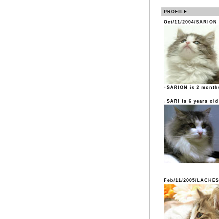
PROFILE
Oct/11/2004/SARION
↑SARION is 2 month
↓SARI is 6 years old
Feb/11/2005/LACHES