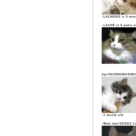
↑LACHESIS is 3 mon
↓LACHE is 6 years o
Apr/04/2006/MAXIM
↑1 month old
↓Maxi mar/10/2011 L