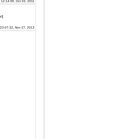
| 12:14:06, Oct 03, 2011
l]
 23:07:32, Nov 27, 2013