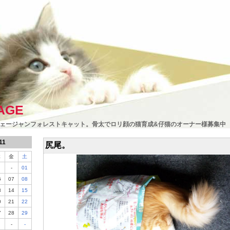
AGE
ェージャンフォレストキャット。骨太でロリ顔の猫育成&仔猫のオーナー様募集中
11
尻尾。
木
金
土
-
01
6
07
08
3
14
15
0
21
22
7
28
29
-
-