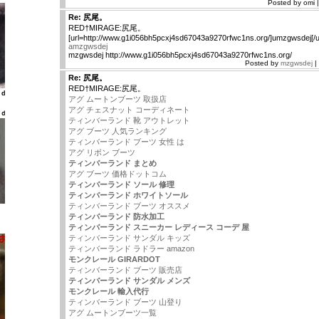
Posted by omi 
Re: 尻尾。
RED†MIRAGE:尻尾。
[url=http://www.g1i056bh5pcxj4sd67043a9270rfwc1ns.org/]umzgwsdej[/ur
amzgwsdej
mzgwsdej http://www.g1i056bh5pcxj4sd67043a9270rfwc1ns.org/
Posted by
mzgwsdej
|
Re: 尻尾。
RED†MIRAGE:尻尾。
ld
アグ ムートンブーツ 取扱店
アグ チェスナット コーディネート
ｌｄ
ティンバーランド 靴 アウトレット
アグ ブーツ 人気ランキング
ティンバーランド ブーツ 女性 は
アグ リボン ブーツ
ティンバーランド まとめ
アグ ブーツ 価格ドットコム
ティンバーランド ソール 修理
ティンバーランド ホワイトソール
ティンバーランド ブーツ オススメ
ティンバーランド 防水加工
ティンバーランド スニーカー レディース コーデ 屋
ティンバーランド サンダル キッズ
ティンバーランド ラドラー amazon
モンクレール GIRARDOT
ティンバーランド ブーツ 販売店
ティンバーランド サンダル メンズ
モンクレール 輸入代行
ティンバーランド ブーツ 山登り
アグ ムートンブーツ一覧