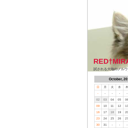
RED†MIR
試される大地のノルウ
October, 20
日
月
火
水
-
-
-
-
-
02
03
04
05
0
09
10
11
12
1
16
17
18
19
2
23
24
25
26
2
30
31
-
-
-