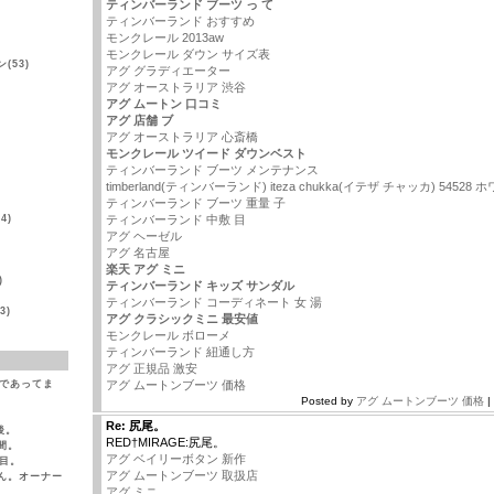
ティンバーランド ブーツ っ て
ティンバーランド おすすめ
モンクレール 2013aw
モンクレール ダウン サイズ表
(53)
アグ グラディエーター
アグ オーストラリア 渋谷
アグ ムートン 口コミ
アグ 店舗 ブ
アグ オーストラリア 心斎橋
モンクレール ツイード ダウンベスト
ティンバーランド ブーツ メンテナンス
timberland(ティンバーランド) iteza chukka(イテザ チャッカ) 54528 
)
ティンバーランド ブーツ 重量 子
4)
ティンバーランド 中敷 目
アグ ヘーゼル
アグ 名古屋
楽天 アグ ミニ
)
ティンバーランド キッズ サンダル
ティンバーランド コーディネート 女 湯
3)
アグ クラシックミニ 最安値
モンクレール ボローメ
ティンバーランド 紐通し方
アグ 正規品 激安
（であってま
アグ ムートンブーツ 価格
Posted by
アグ ムートンブーツ 価格
|
Re: 尻尾。
後。
RED†MIRAGE:尻尾。
間。
アグ ベイリーボタン 新作
目。
アグ ムートンブーツ 取扱店
ん。オーナー
アグ ミニ