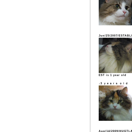
Jun/25/2007/ESTABL
EST is 1 year old
↓3 ｙｅａｒｓ ｏｌｄ
Aug/14/2009/HUGTL