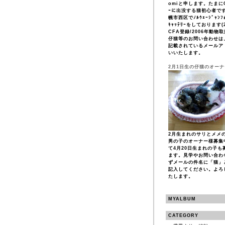
omiと申します。たまにCF
ｰに出没する猫初心者で
幌市西区でﾉﾙｳｪｰｼﾞｬﾝﾌｫ
ｷｬｯﾃﾘｰをしております(2
CFA登録/2006年動物
仔猫等のお問い合わせは
記載されているメールア
いいたします。
2月1日生の仔猫のオー
2月生まれのサリとメメ
男の子のオーナー様募集
て4月20日生まれの子も
ます。見学やお問い合わ
ずメールの件名に「猫」
記入してください。よろ
たします。
MYALBUM
CATEGORY