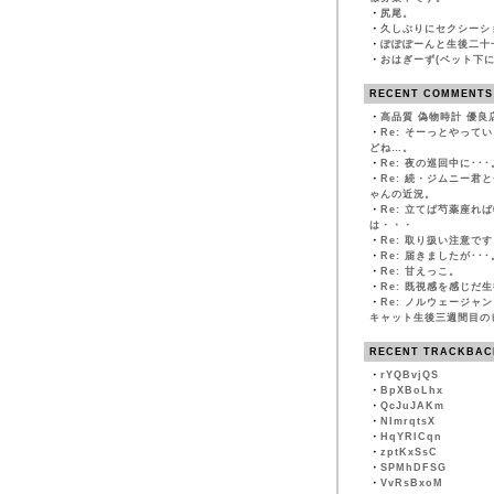
・
尻尾。
・
久しぶりにセクシーシ
・
ぽぽぽーんと生後二十
・
おはぎーず(ベット下に
RECENT COMMENTS
・
高品質 偽物時計 優良
・
Re: そーっとやって
どね…。
・
Re: 夜の巡回中に･･･
・
Re: 続・ジムニー君
ゃんの近況。
・
Re: 立てば芍薬座れ
は・・・
・
Re: 取り扱い注意です
・
Re: 届きましたが･･･
・
Re: 甘えっこ。
・
Re: 既視感を感じだ
・
Re: ノルウェージャ
キャット生後三週間目の
RECENT TRACKBAC
・
rYQBvjQS
・
BpXBoLhx
・
QcJuJAKm
・
NImrqtsX
・
HqYRlCqn
・
zptKxSsC
・
SPMhDFSG
・
VvRsBxoM