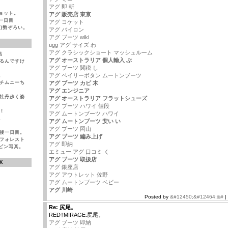
アグ 即 斬
ョット。
アグ 販売店 東京
一日目
アグ コケット
)勢ぞろい。
アグ バイロン
アグ ブーツ wiki
ugg アグ サイズ わ
アグ クラシックショート マッシュルーム
店
アグ オーストラリア 個人輸入 ぶ
いるんですけ
アグ ブーツ 関税 し
アグ ベイリーボタン ムートンブーツ
。
とチムニーち
アグ ブーツ カビ 木
アグ エンジニア
ば牡丹歩く姿
アグ オーストラリア フラットシューズ
アグ ブーツ ハワイ 値段
！
アグ ムートンブーツ ハワイ
。
アグ ムートンブーツ 安い い
アグ ブーツ 岡山
生後一日目。
アグ ブーツ 編み上げ
ンフォレスト
アグ 即納
ピン写真。
エミュー アグ 口コミ く
アグ ブーツ 取扱店
K
アグ 銀座店
アグ アウトレット 佐野
アグ ムートンブーツ ベビー
アグ 川崎
Posted by
&#12450;&#12464;&#
|
Re: 尻尾。
RED†MIRAGE:尻尾。
アグ ブーツ 即納