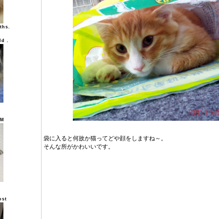
ths.
ld .
UM
袋に入ると何故か猫ってどや顔をしますね～。
そんな所がかわいいです。
ost