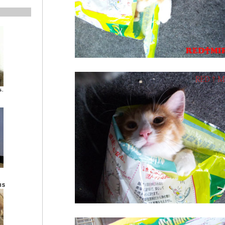
s.
IS