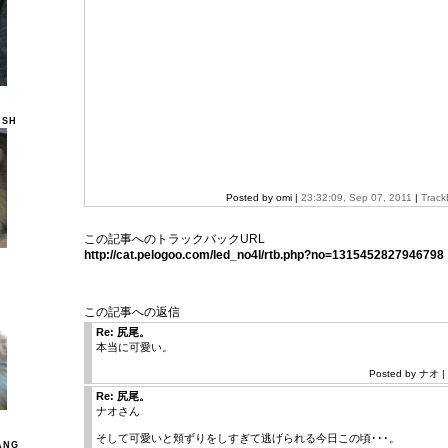
ISH
Posted by omi |
23:32:09, Sep 07, 2011
|
Track
この記事へのトラックバックURL
http://cat.pelogoo.com/led_no4l/rtb.php?no=1315452827946798
この記事への返信
Re: 尻尾。
本当に可愛い。
Posted by ナオ | 
Re: 尻尾。
ナオさん
そして可愛いと頬ずりをしすぎて逃げられる今日この頃･･･。
ANG