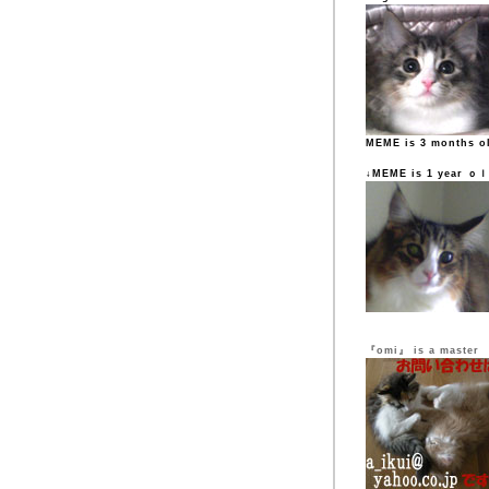
MEME is 3 months o
↓MEME is 1 year ｏ
『omi』 is a master