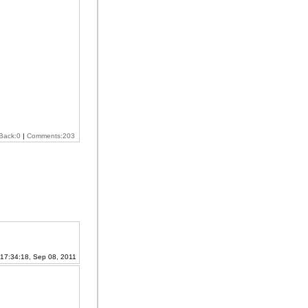
Back:0
|
Comments:203
17:34:18, Sep 08, 2011