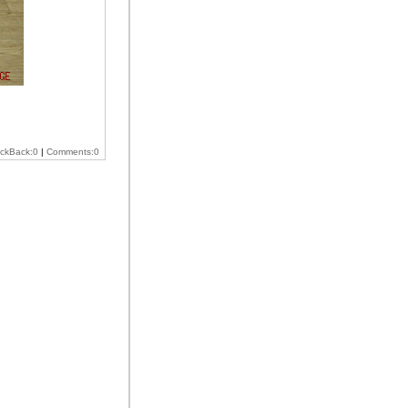
ackBack:0
|
Comments:0