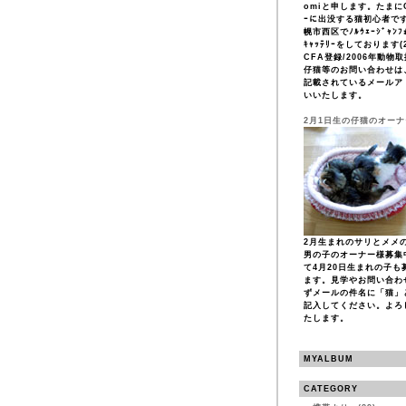
omiと申します。たまにCF
ｰに出没する猫初心者で
幌市西区でﾉﾙｳｪｰｼﾞｬﾝﾌｫ
ｷｬｯﾃﾘｰをしております(2
CFA登録/2006年動物
仔猫等のお問い合わせは
記載されているメールア
いいたします。
2月1日生の仔猫のオー
2月生まれのサリとメメ
男の子のオーナー様募集
て4月20日生まれの子も
ます。見学やお問い合わ
ずメールの件名に「猫」
記入してください。よろ
たします。
MYALBUM
CATEGORY