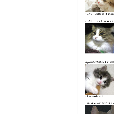
↑LACHESIS is 3 mon
↓LACHE is 6 years o
Apr/04/2006/MAXIM
↑1 month old
↓Maxi mar/10/2011 L