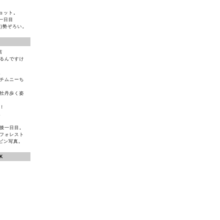
ョット。
一日目
)勢ぞろい。
店
いるんですけ
。
とチムニーち
ば牡丹歩く姿
！
。
生後一日目。
ンフォレスト
ピン写真。
K