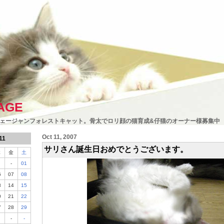
AGE
ェージャンフォレストキャット。骨太でロリ顔の猫育成&仔猫のオーナー様募集中
Oct 11, 2007
11
サリさん誕生日おめでとうございます。
木
金
土
-
01
6
07
08
3
14
15
0
21
22
7
28
29
-
-