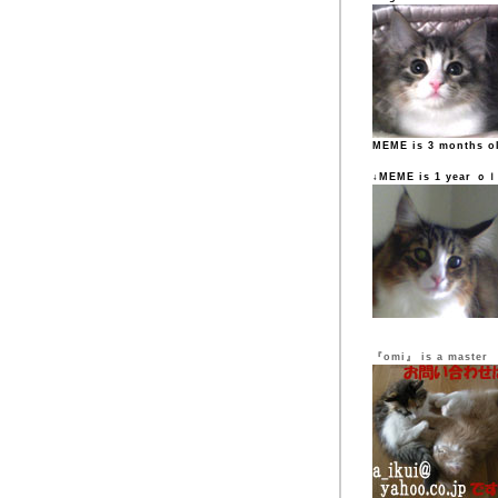
MEME is 3 months o
↓MEME is 1 year ｏ
『omi』 is a master