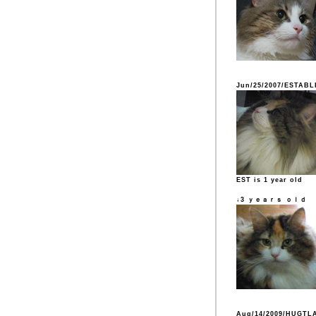
Jun/25/2007/ESTABL
EST is 1 year old
↓3 ｙｅａｒｓ ｏｌｄ
Aug/14/2009/HUGTL