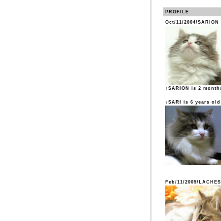
PROFILE
Oct/11/2004/SARION
↑SARION is 2 month
↓SARI is 6 years old
Feb/11/2005/LACHES