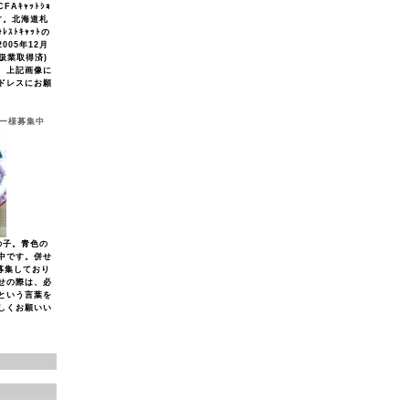
Aｷｬｯﾄｼｮ
す。北海道札
ﾚｽﾄｷｬｯﾄの
005年12月
取扱業取得済)
、上記画像に
ドレスにお願
ナー様募集中
の子。青色の
中です。併せ
募集しており
せの際は、必
という言葉を
しくお願いい