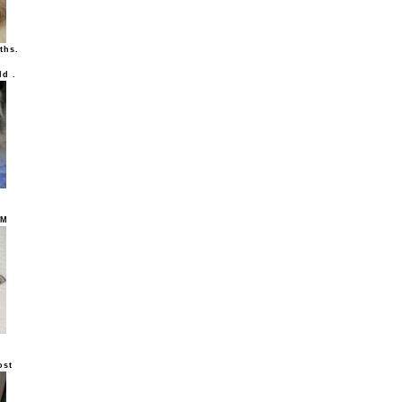
ths.
ld .
UM
ost