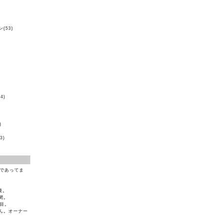
(53)
)
4)
)
3)
（であってま
後。
間。
目。
ん。オーナー