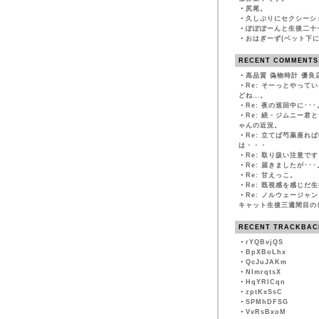
・
尻尾。
・
久しぶりにセクシーシ
・
ぽぽぽーんと生後二十
・
おはぎーず(ベット下に
RECENT COMMENTS
・
高品質 偽物時計 優良
・
Re: そーっとやって
どね…。
・
Re: 夜の巡回中に･･･
・
Re: 続・ジムニー君
ゃんの近況。
・
Re: 立てば芍薬座れ
は・・・
・
Re: 取り扱い注意です
・
Re: 届きましたが･･･
・
Re: 甘えっこ。
・
Re: 既視感を感じだ
・
Re: ノルウェージャ
キャット生後三週間目の
RECENT TRACKBAC
・
rYQBvjQS
・
BpXBoLhx
・
QcJuJAKm
・
NImrqtsX
・
HqYRlCqn
・
zptKxSsC
・
SPMhDFSG
・
VvRsBxoM