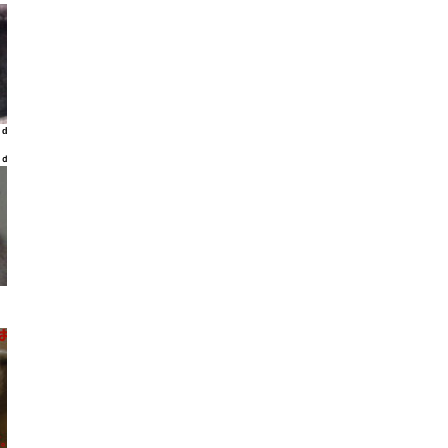
ld
ｌｄ