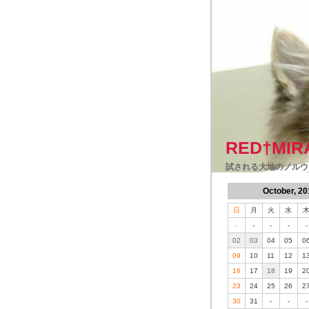
RED†MIR
試される大地のノルウ
October, 20
日
月
火
水
-
-
-
-
-
02
03
04
05
0
09
10
11
12
1
16
17
18
19
2
23
24
25
26
2
30
31
-
-
-