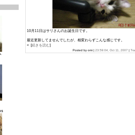
10月11日はサリさんのお誕生日です。
最近更新してませんでしたが、相変わらずこんな感じです。
< [
続きを読む
]
Posted by omi |
23:59:04, Oct 11, 2007
|
Tr
s.
IS