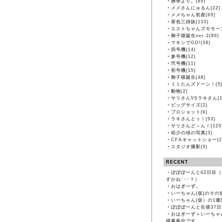
・
携帯より。(89)
・
メメさんにゅるん(22)
・
メメちゃん初産(69)
・
茶色三姉妹(133)
・
エストちゃんズモモーン
・
御子様誕生ver.2(80)
・
マキシでGO!(38)
・
四号機(14)
・
参号機(12)
・
弐号機(11)
・
初号機(15)
・
御子様誕生(48)
・
ミミたんズドーン！(5
・
動物(2)
・
サリさんVSラキさん(1
・
ビッグサイズ(2)
・
プロショット(6)
・
ラキさんとぅ！(93)
・
サリさんど～ん！(125
・
幼少の頃の写真(3)
・
CFAキャットショー(2
・
スタジオ撮影(9)
RECENT
・
ぽぽぽーんと62日目
すかね･･･？）
・
おはぎーず。
・
いーちゃん(仮)のその
・
いーちゃん(仮）の1週
・
ぽぽぽーんと生後37日
・
おはぎーず＋いーちゃ
様募集中です。