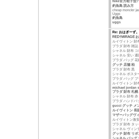
Nike官方鞋子型?
釣魚島 読み方
cheap moncler ja
Uggs
釣魚島
uggs
Re: おはぎーず
RED†MIRAGE
ルイヴィトン 財
プラダ 財布 雑誌
シャネル 財布 コ
シャネル 安い 通
プラダ バッグ 花
グッチ 店舗 柏
プラダ 財布 黒
シャネル ポスタ
プラダ バッグ 
ルイヴィトン 財布
michael jordan 
プラダ 財布 札幌
シャネル 財布 赤
プラダ ハンドバ
gucci グッチ
ルイヴィトン 長
マザーバッグヴ
ルイヴィトン激
プラダ 財布 タッ
シャネル ヴィン
グッチ 財布 リボ
シャネル バッグ