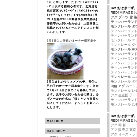
omiと申します。たまにCFAｷｬｯﾄｼｮ
ｰに出没する猫初心者です。北海道札
Re: おはぎーず
幌市西区でﾉﾙｳｪｰｼﾞｬﾝﾌｫﾚｽﾄｷｬｯﾄの
RED†MIRAGE
ｷｬｯﾃﾘｰをしております(2005年12月
アグ ブーツ 雪 路
CFA登録/2006年動物取扱業取得済)
ティンバーランド 
仔猫等のお問い合わせは、上記画像に
モンクレール ダ
記載されているメールアドレスにお願
ティンバーランド
いいたします。
ティンバーランド
モンクレール ケ
2月1日生の仔猫のオーナー様募集中
モンクレール ダ
モンクレール RO
ティンバーランド
ティンバーランド
ティンバーランド
ティンバーランド
ティンバーランド
モンクレール ユ
モンクレール ダ
2月生まれのサリとメメの子。青色の
ugg アグ ムー
男の子のオーナー様募集中です。併せ
て4月20日生まれの子も募集しており
モンクレール レ
ます。見学やお問い合わせの際は、必
アグ 生産国 子
ずメールの件名に「猫」という言葉を
ティンバーランド
記入してください。よろしくお願いい
モンクレール 20
たします。
Re: おはぎーず
RED†MIRAGE
MYALBUM
アグ 即 斬
アグ 販売店 東京
CATEGORY
アグ オーストラ