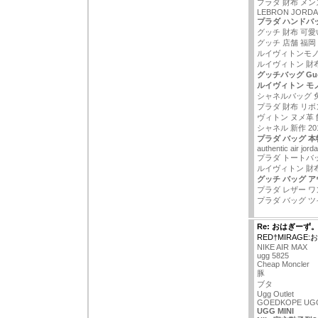
プラダ 財布 メン
LEBRON JORDA
プラダ ハンドバ
グッチ 財布 可愛
グッチ 店舗 福岡
ルイヴィトンモ
ルイヴィトン 財
グッチバッグ Gu
ルイヴィトン モ
シャネルバッグ 
プラダ 財布 リボン
ヴィトン ヌメ革 
シャネル 新作 20
プラダ バッグ 本
authentic air jord
プラダ トートバ
ルイヴィトン 財
グッチ バッグ 
プラダ レザー 
プラダ バッグ 
Re: おはぎーず
RED†MIRAGE
NIKE AIR MAX
ugg 5825
Cheap Moncler
豚
ブタ
Ugg Outlet
GOEDKOPE UG
UGG MINI