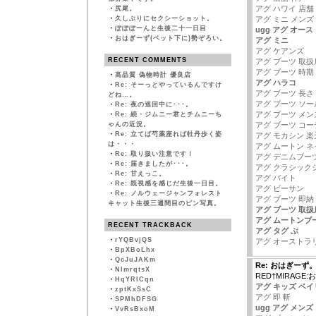
アグ ハワイ 店舗
・
尻尾。
・
久しぶりにセクシーショット。
アグ ミニ メンズ
・
ぽぽぽーんと生後二十一日目
ugg アグ オー
・
おはぎーず(ベット下に)勢ぞろい。
アグ ミニ
アグ ケアンズ
RECENT COMMENTS
アグ ブーツ 取扱
アグ ブーツ 時期
・
高品質 偽物時計 優良店
アグ ハラコ
・
Re: そーっとやっているんですけ
アグ ブーツ 長さ
どね…。
アグ ブーツ ソ
・
Re: 夜の巡回中に･･･。
アグ ブーツ メン
・
Re: 続・ジムニー君とチムニーち
ゃんの近況。
アグ ブーツ コー
・
Re: 立てば芍薬座れば牡丹歩く姿
アグ モカシン 楽
は・・・
アグ ムートン 
・
Re: 取り扱い注意です！
アグ デニムブー
・
Re: 届きましたが･･･。
アグ クラシック
・
Re: 甘えっこ。
アグ バイト
・
Re: 既視感を感じだ生後一日目。
アグ ビーサン
・
Re: ノルウェージャンフォレスト
アグ ブーツ 即納
キャット生後三週間目のピン写真。
アグ ブーツ 取扱
アグ ムートンブ
RECENT TRACKBACK
アグ タグ ぶ
・
rYQBvjQS
アグ オーストラ
・
BpXBoLhx
・
QcJuJAKm
Re: おはぎーず
・
NImrqtsX
RED†MIRAGE
・
HqYRlCqn
アグ キッズ ベ
・
zptKxSsC
アグ 即 斬
・
SPMhDFSG
ugg アグ メンズ
・
VvRsBxoM