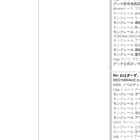
グッチ財布免税
iphoneケース ブラ
モンクレール ges
モンクレール ウ
モンクレール 偽物
モンクレール 靴
モンクレール メン
JORDAN DISCO
モンクレール ア
モンクレール 阪
モンクレール 偽物
モンクレール 激
Ugg ブーツ ブラ
グッチ公式オン
Re: おはぎーず
RED†MIRAGE
UGG ノベルティ
Ugg ショートブ
モンクレール ダ
モンクレール リモワ
モンクレール ク
モンクレール ヒ
モンクレール 価格
モンクレール ア
UGG ブーツ い
モンクレール 公
モンクレール 楽
ugg ショートブ