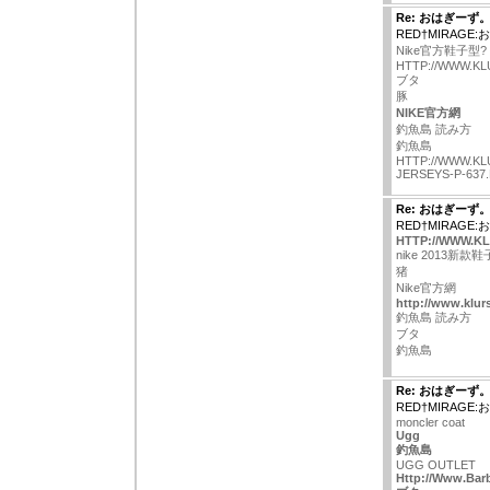
Re: おはぎーず
RED†MIRAGE
Nike官方鞋子型?
HTTP://WWW.KL
ブタ
豚
NIKE官方網
釣魚島 読み方
釣魚島
HTTP://WWW.KL
JERSEYS-P-637
Re: おはぎーず
RED†MIRAGE
HTTP://WWW.KL
nike 2013新款
猪
Nike官方網
http://www.klurs
釣魚島 読み方
ブタ
釣魚島
Re: おはぎーず
RED†MIRAGE
moncler coat
Ugg
釣魚島
UGG OUTLET
Http://Www.Bar