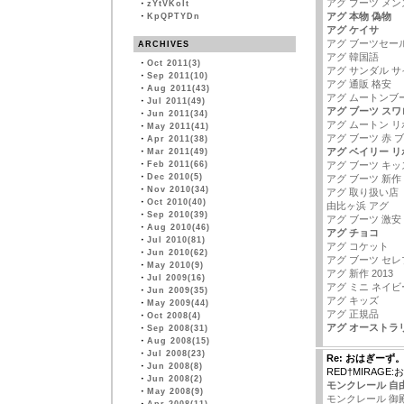
アグ ブーツ メンズ
・
zYtVKoIt
アグ 本物 偽物
・
KpQPTYDn
アグ ケイサ
アグ ブーツセー
ARCHIVES
アグ 韓国語
・
Oct 2011(3)
アグ サンダル サ
・
Sep 2011(10)
アグ 通販 格安
・
Aug 2011(43)
アグ ムートンブー
・
Jul 2011(49)
アグ ブーツ ス
・
Jun 2011(34)
アグ ムートン リ
・
May 2011(41)
アグ ブーツ 赤 ブ
・
Apr 2011(38)
アグ ベイリー リ
・
Mar 2011(49)
・
Feb 2011(66)
アグ ブーツ キッ
・
Dec 2010(5)
アグ ブーツ 新作
・
Nov 2010(34)
アグ 取り扱い店
・
Oct 2010(40)
由比ヶ浜 アグ
・
Sep 2010(39)
アグ ブーツ 激安
・
Aug 2010(46)
アグ チョコ
・
Jul 2010(81)
アグ コケット
・
Jun 2010(62)
アグ ブーツ セレ
・
May 2010(9)
アグ 新作 2013
・
Jul 2009(16)
アグ ミニ ネイビ
・
Jun 2009(35)
アグ キッズ
・
May 2009(44)
アグ 正規品
・
Oct 2008(4)
アグ オーストラ
・
Sep 2008(31)
・
Aug 2008(15)
・
Jul 2008(23)
Re: おはぎーず
・
Jun 2008(8)
RED†MIRAGE
・
Jun 2008(2)
モンクレール 自
・
May 2008(9)
モンクレール 御