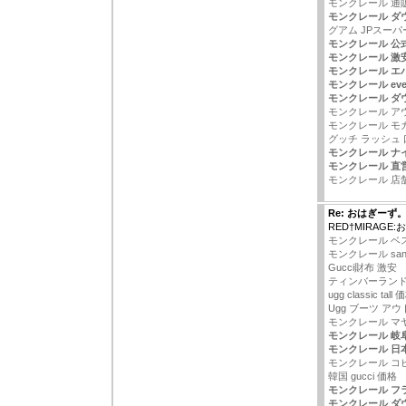
モンクレール 通販
モンクレール ダ
グアム JPスー
モンクレール 公
モンクレール 激
モンクレール エ
モンクレール ever
モンクレール ダ
モンクレール ア
モンクレール モ
グッチ ラッシュ
モンクレール ナ
モンクレール 直
モンクレール 店
Re: おはぎーず
RED†MIRAGE
モンクレール ベスト
モンクレール sangl
Gucci財布 激安
ティンバーランド
ugg classic tall 
Ugg ブーツ ア
モンクレール マヤ
モンクレール 岐阜
モンクレール 日
モンクレール コピ
韓国 gucci 価格
モンクレール フラ
モンクレール ダ