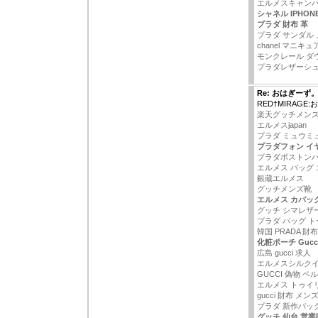
エルメスキャン
シャネル IPHO
プラダ 財布 革
プラダ サンダル
chanel マニキュ
モンクレール ダウン
プラダレザーシ
Re: おはぎーず
RED†MIRAGE
楽天グッチメン
エルメスjapan
プラダ ミュウミ
プラダフォン イ
プラダボストン
エルメス バッグ 
銀蔵エルメス
グッチメンズ靴
エルメス カバッ
グッチ シマレザ
プラダ バッグ ト
韓国 PRADA 財布
化粧ポーチ Gucc
広島 gucci 求人
エルメスシルク
GUCCI 偽物 ベ
エルメス トゥイ
gucci 財布 メン
プラダ 新作バッグ 
グッチ 仙台 営業