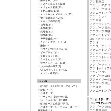
・
携帯より。(89)
アグ 銀座店
・
メメさんにゅるん(22)
エミュー アグ 口
・
メメちゃん初産(69)
アグ ブーツ 取扱
・
茶色三姉妹(133)
アグ ムートンブー
・
エストちゃんズモモーン(53)
アグ コケット
・
御子様誕生ver.2(80)
アグ 川崎
・
マキシでGO!(38)
アグ クラシック
・
四号機(14)
アグ ブーツ 編み
・
参号機(12)
アグ ブーツ 関税
・
弐号機(11)
アグ ムートンブ
・
初号機(15)
ugg アグ サイズ 
・
御子様誕生(48)
・
ミミたんズドーン！(5)
アグ ミニ
・
動物(2)
アグ ブーツ カビ
・
サリさんVSラキさん(14)
アグ ムートンブ
・
ビッグサイズ(2)
アグ ベイリーボ
・
プロショット(6)
アグ アウトレッ
・
ラキさんとぅ！(93)
アグ エンジニア
・
サリさんど～ん！(125)
アグ ブーツ ハワ
・
幼少の頃の写真(3)
アグ オーストラ
・
CFAキャットショー(23)
アグ バイロン
・
スタジオ撮影(9)
アグ ブーツ wiki
アグ ベイリーボ
RECENT
アグ ブーツ 岡山
・
ぽぽぽーんと62日目（であってま
アグ 即納
すかね･･･？）
アグ ムートンブ
・
おはぎーず。
・
いーちゃん(仮)のその後。
Re: おはぎーず
・
いーちゃん(仮）の1週間。
RED†MIRAGE
・
ぽぽぽーんと生後37日目。
アグ ブーツ amaz
・
おはぎーず＋いーちゃん。オーナー
アグ 店舗 神戸
様募集中です。