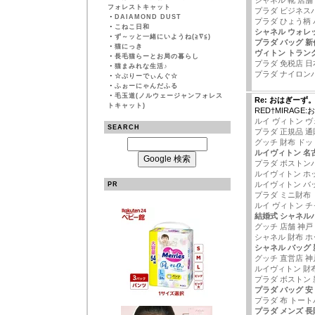
シャネル 靴 店舗
フォレストキャット
プラダ ビジネス
・
DAIAMOND DUST
プラダ ひょう柄
・
こねこ日和
シャネル ウォレ
・
ず～ッと一緒にいようね(≧∇≦)
プラダ バッグ 新作
・
猫にっき
ヴィトン トラン
・
長毛猫らーとお局の暮らし
プラダ 免税店 日
・
猫まみれな生活♪
プラダ ナイロン
・
☆ぶりーでぃんぐ☆
・
ふぉーにゃんだふる
・
毛玉道(ノルウェージャンフォレス
Re: おはぎーず
トキャット)
RED†MIRAGE
ルイ ヴィトン 
SEARCH
プラダ 正規品 通
グッチ 財布 ドッ
ルイヴィトン 名
プラダ ボストンバ
ルイヴィトン ホ
ルイヴィトン バ
PR
プラダ ミニ財布
ルイ ヴィトン 
結婚式 シャネル
グッチ 店舗 神戸
シャネル 財布 ホ
シャネル バッグ 
グッチ 直営店 神
ルイヴィトン 財
プラダ ボストン 
プラダ バッグ 安
プラダ 布 トー
プラダ メンズ 長