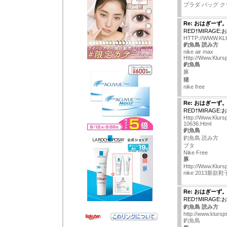
プラダ バッグ 
Re: おはぎーず
RED†MIRAGE
HTTP://WWW.KL
釣魚島 読み方
nike air max
Http://Www.Klurs
釣魚島
豚
猪
nike free
Re: おはぎーず
RED†MIRAGE
Http://Www.Klursp
10636.Html
釣魚島
釣魚島 読み方
ブタ
Nike Free
豚
Http://Www.Klur
nike 2013新款
Re: おはぎーず
RED†MIRAGE
釣魚島 読み方
http://www.klursp
釣魚島