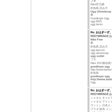
ブタ
Nike官方網
釣魚島 読み方
Ugg Uitverkoop
豚
Goedkope Ugg
ugg 5825
ugg heren
Re: おはぎーず
RED†MIRAGE
Nike Free
豚
釣魚島 読み方
ugg laarzen
ugg uitverkoop
ugg outlet
ブタ
Nike 2013新款
goedkope ugg
http://www.barbe
釣魚島
goedkope ugg
http://www.barb
Ugg
Re: おはぎーず
RED†MIRAGE
シャネル キャビ
シャネル アイシ
ヴィトン 日本人
プラダ 財布 メン