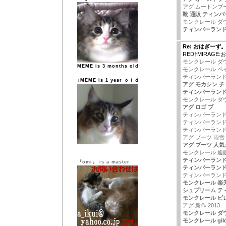
アグ ムートンブ
靴 通販 ティン
モンクレール ダ
ティンバーランド
Re: おはぎーず
RED†MIRAGE
モンクレール ダ
MEME is 3 months old
モンクレール ペ
ティンバーランド
↓MEME is 1 year ｏｌｄ
アグ モカシン チ
ティンバーランド
モンクレール ダ
アグ ロゴ ブ
ティンバーランド
ティンバーランド
ティンバーランド
アグ ブーツ 雨雪
アグ ブーツ 人
モンクレール 通
ティンバーランド
『omi』 is a master
ティンバーランド
ティンバーランド
モンクレール 楽
シュプリーム テ
モンクレール ピ
アグ 新作 2013
モンクレール ダ
モンクレール gild