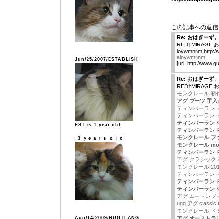
この記事への返信
Re: おはぎーず
RED†MIRAGE
loywmnnm http:/
aloywmnnm
Jun/25/2007/ESTABLISH
[url=http://www.
Re: おはぎーず
RED†MIRAGE
モンクレール 新作 
アグ ブーツ 手入
ティンバーランド
ティンバーランド
ティンバーランド
EST is 1 year old
ティンバーランド 
モンクレール フ
↓3 ｙｅａｒｓ ｏｌｄ
モンクレール mon
ティンバーランド
アグ クラシック
モンクレール 201
ティンバーランド
ティンバーランド 
ティンバーランド
アグ ムートンブ
ugg アグ classic ta
モンクレール ド
Aug/14/2009/HUGTLANG
アグ オーストラ