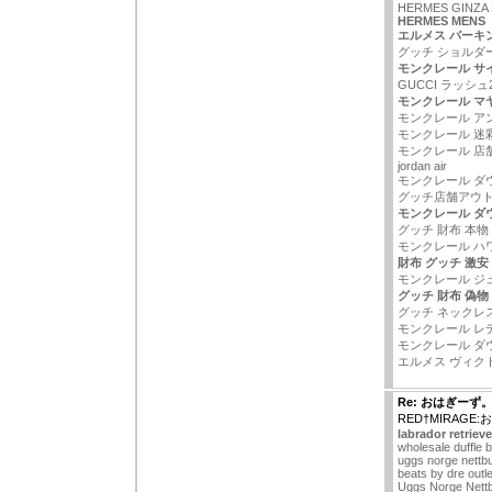
HERMES GINZA
HERMES MENS
エルメス バーキン 
グッチ ショルダ
モンクレール サ
GUCCI ラッシュ
モンクレール マヤ
モンクレール ア
モンクレール 迷
モンクレール 店
jordan air
モンクレール ダ
グッチ店舗アウ
モンクレール ダ
グッチ 財布 本物
モンクレール ハワ
財布 グッチ 激安
モンクレール ジ
グッチ 財布 偽物
グッチ ネックレス
モンクレール レ
モンクレール ダ
エルメス ヴィク
Re: おはぎーず
RED†MIRAGE
labrador retriev
wholesale duffle 
uggs norge nettbu
beats by dre outle
Uggs Norge Nettb