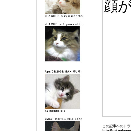
顔
↑LACHESIS is 3 months.
↓LACHE is 6 years old .
Apr/04/2006/MAXIMUM
↑1 month old
↓Maxi mar/10/2011 Lost
この記事へのトラ
http://cat.pelog