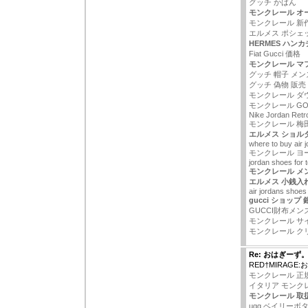
グッチ かばん
モンクレール オ
モンクレール 新
エルメス ポシェ
HERMES ハンカ
Fiat Gucci 価格
モンクレール マ
グッチ 帽子 メン
グッチ 偽物 販売
モンクレール ダウ
モンクレール GO
Nike Jordan Retr
モンクレール 梅
エルメス ショル
where to buy air 
モンクレール ヨ
jordan shoes for 
モンクレール メ
エルメス 小銭入
air jordans shoes
gucci ショップ 
GUCCI財布メン
モンクレール サ
モンクレール ク
Re: おはぎーず
RED†MIRAGE
モンクレール 正規
イタリア モンクレ
モンクレール 取
ugg ベイリーボ