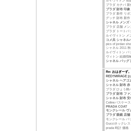
ルイヴィトン 長
プラダ カナパ 新
プラダ 財布 印象
プラダ 新作 リボ
グッチ 財布 新作
シャネル メンズ
プラダ 店舗 メン
プラダ トートバ
ルイヴィトン メ
コメ兵 シャネル
pics of jordan sh
シャネル 2011 
ルイヴィトン バ
ヴィトン 結婚指
シャネル バッグ 
Re: おはぎーず
RED†MIRAGE
シャネル ヘアゴム
シャネル 財布 赤
プラダ ひょう柄
プラダ 財布 ファ
シャネル 財布 安
Celineパスケース
PRADA COAT
モンクレール ヴ
プラダ 眼鏡 店舗
モンクレール バ
Gucciネックレス
prada 時計 価格