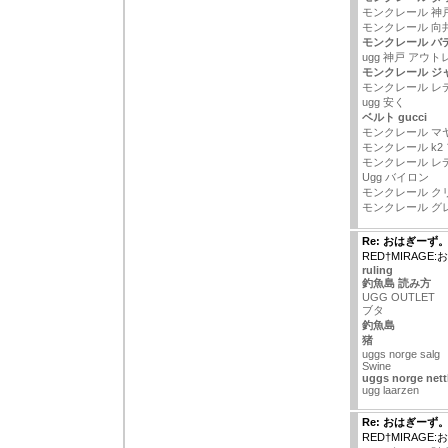
モンクレール 神
モンクレール 向
モンクレール バ
ugg 神戸 アウ
モンクレール ジ
モンクレール レ
ugg 安く
ベルト gucci
モンクレール マ
モンクレール k2
モンクレール レ
Ugg バイロン
モンクレール ク
モンクレール グ
Re: おはぎーず
RED†MIRAGE
ruling
釣魚島 読み方
UGG OUTLET
ブタ
釣魚島
猪
uggs norge salg
Swine
uggs norge nett
ugg laarzen
Re: おはぎーず
RED†MIRAGE