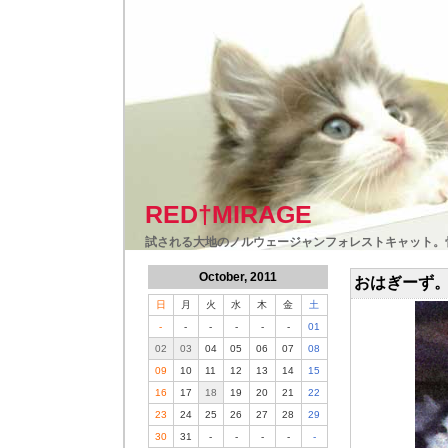
RED†MIRAGE
試される大地のノルウェージャンフォレストキャット。
October, 2011
おはぎーず
日
月
火
水
木
金
土
-
-
-
-
-
-
01
02
03
04
05
06
07
08
09
10
11
12
13
14
15
16
17
18
19
20
21
22
23
24
25
26
27
28
29
30
31
-
-
-
-
-