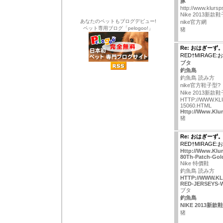
豚
http://www.klursp
Nike 2013新款
あなたのペットもブログデビュー!
nike官方網
ペット専用ブログ「pelogoo!」
猪
Re: おはぎーず
RED†MIRAGE
ブタ
釣魚島
釣魚島 読み方
nike官方鞋子型?
Nike 2013新款
HTTP://WWW.KL
15060.HTML
Http://Www.Klur
猪
Re: おはぎーず
RED†MIRAGE
Http://Www.Klur
80Th-Patch-Gol
Nike 特價鞋
釣魚島 読み方
HTTP://WWW.K
RED-JERSEYS-W
ブタ
釣魚島
NIKE 2013新款
猪