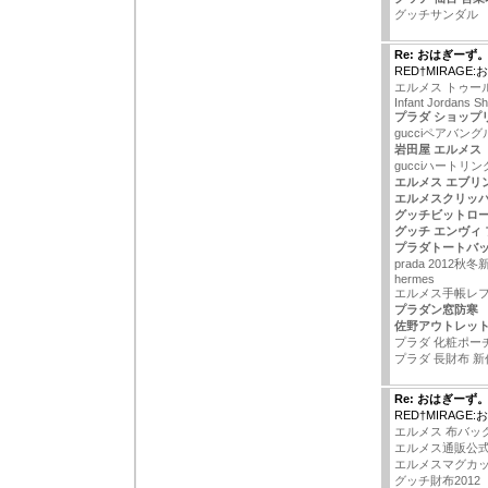
グッチサンダル
Re: おはぎーず
RED†MIRAGE
エルメス トゥー
Infant Jordans S
プラダ ショップ
gucciペアバング
岩田屋 エルメス
gucciハートリン
エルメス エブリン
エルメスクリッ
グッチビットロ
グッチ エンヴィ
プラダトートバ
prada 2012秋
hermes
エルメス手帳レ
プラダン窓防寒
佐野アウトレット
プラダ 化粧ポー
プラダ 長財布 新作
Re: おはぎーず
RED†MIRAGE
エルメス 布バッ
エルメス通販公
エルメスマグカ
グッチ財布2012