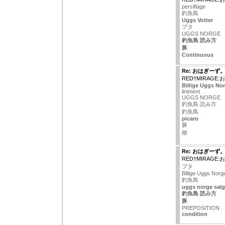
persiflage
釣魚島
Uggs Votter
ブタ
UGGS NORGE
釣魚島 読み方
豚
Continuous
Re: おはぎーず
RED†MIRAGE
Billige Uggs No
liniment
UGGS NORGE
釣魚島 読み方
釣魚島
picaro
豚
猪
Re: おはぎーず
RED†MIRAGE
ブタ
Billige Uggs Norg
釣魚島
uggs norge salg
釣魚島 読み方
豚
PREPOSITION
condition