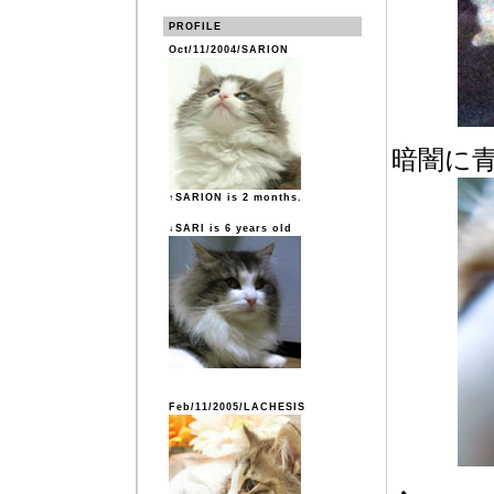
PROFILE
Oct/11/2004/SARION
暗闇に
↑SARION is 2 months.
↓SARI is 6 years old
Feb/11/2005/LACHESIS