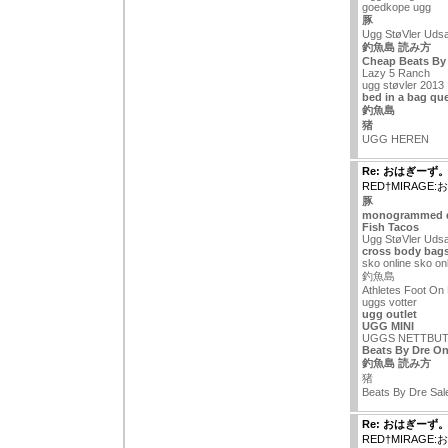
goedkope ugg
豚
Ugg StøVler Udsa
釣魚島 読み方
Cheap Beats By
Lazy 5 Ranch
ugg støvler 2013
bed in a bag qu
釣魚島
猪
UGG HEREN
Re: おはぎーず
RED†MIRAGE
豚
monogrammed di
Fish Tacos
Ugg StøVler Udsa
cross body bags
sko online sko on
釣魚島
Athletes Foot On
uggs votter
ugg outlet
UGG MINI
UGGS NETTBUT
Beats By Dre On
釣魚島 読み方
猪
Beats By Dre Sal
Re: おはぎーず
RED†MIRAGE