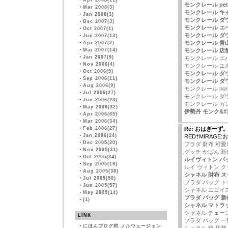
・
Apr 2008(11)
モンクレール peta
・
Mar 2008(3)
モンクレール キ
・
Jan 2008(3)
モンクレール ダ
・
Dec 2007(3)
モンクレール エ
・
Oct 2007(1)
モンクレール ダ
・
Jun 2007(13)
モンクレール 青
・
Apr 2007(2)
・
Mar 2007(14)
モンクレール 店
・
Jan 2007(9)
モンクレール エ
・
Nov 2006(4)
モンクレール エ
・
Oct 2006(9)
モンクレール ダ
・
Sep 2006(11)
モンクレール ダ
・
Aug 2006(9)
モンクレール nor
・
Jul 2006(27)
モンクレール ダ
・
Jun 2006(28)
モンクレール ガ
・
May 2006(32)
伊勢丹 モンク&#
・
Apr 2006(65)
・
Mar 2006(34)
・
Feb 2006(27)
Re: おはぎーず
・
Jan 2006(24)
RED†MIRAGE
・
Dec 2005(20)
プラダ 財布 可愛
・
Nov 2005(31)
グッチ かばん 新
・
Oct 2005(34)
ルイヴィトン バ
・
Sep 2005(19)
ルイ ヴィトン 
・
Aug 2005(38)
シャネル 財布 
・
Jul 2005(58)
プラダ バッグ ト
・
Jun 2005(57)
シャネル エゴイ
・
May 2005(14)
プラダ バッグ 新
・
(1)
シャネル マトラ
シャネル チェー
LINK
プラダ バッグ 一
・
にほんブログ村 ノルウェージャン