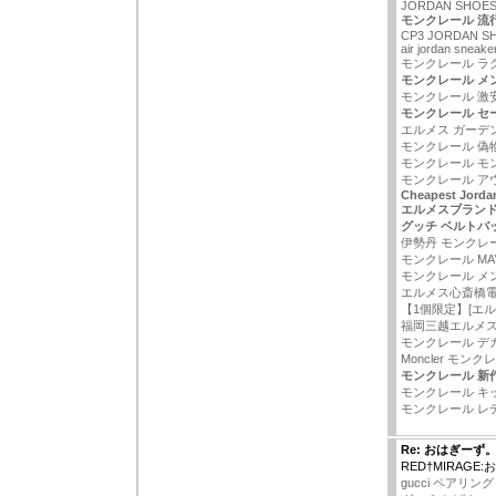
JORDAN SHOES
モンクレール 流
CP3 JORDAN S
air jordan sneaker
モンクレール ラ
モンクレール メ
モンクレール 激
モンクレール セ
エルメス ガーデ
モンクレール 偽物
モンクレール モ
モンクレール ア
Cheapest Jorda
エルメスブラン
グッチ ベルトバ
伊勢丹 モンクレ
モンクレール MA
モンクレール メ
エルメス心斎橋
【1個限定】[エル
福岡三越エルメ
モンクレール デ
Moncler モンクレ
モンクレール 新作
モンクレール キ
モンクレール レ
Re: おはぎーず
RED†MIRAGE
gucci ペアリング