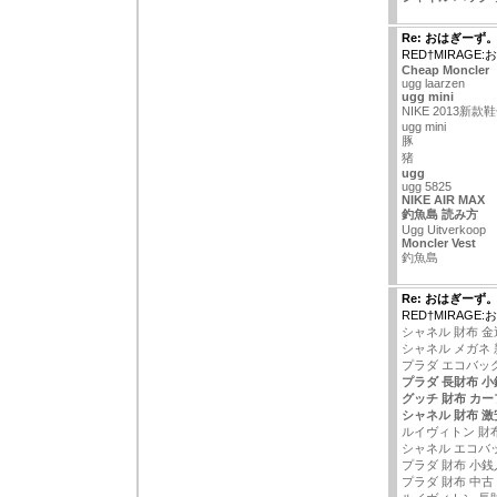
Re: おはぎーず
RED†MIRAGE
Cheap Moncler
ugg laarzen
ugg mini
NIKE 2013新款
ugg mini
豚
猪
ugg
ugg 5825
NIKE AIR MAX
釣魚島 読み方
Ugg Uitverkoop
Moncler Vest
釣魚島
Re: おはぎーず
RED†MIRAGE
シャネル 財布 金
シャネル メガネ 
プラダ エコバッグ
プラダ 長財布 
グッチ 財布 カー
シャネル 財布 激
ルイヴィトン 財
シャネル エコバ
プラダ 財布 小銭
プラダ 財布 中古