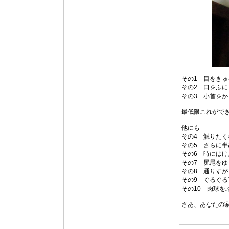
その1 目をき
その2 口をふ
その3 小首をか
最低限これがで
他にも
その4 触りた
その5 さらに
その6 時には
その7 尻尾を
その8 通りす
その9 ぐるぐる
その10 肉球を
さあ、あなたの