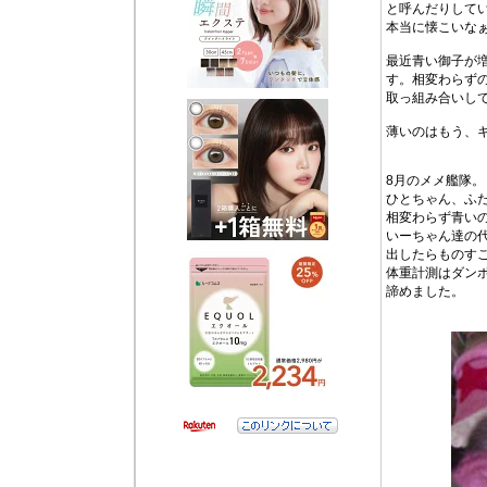
と呼んだりしてい
本当に懐こいな
最近青い御子が
す。相変わらず
取っ組み合いし
薄いのはもう、
8月のメメ艦隊。
ひとちゃん、ふ
相変わらず青い
いーちゃん達の
出したらものす
体重計測はダン
諦めました。