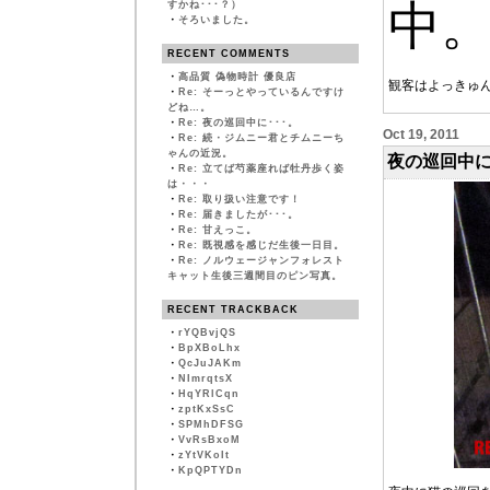
中
すかね･･･？）
・
そろいました。
RECENT COMMENTS
・
高品質 偽物時計 優良店
観客はよっきゅ
・
Re: そーっとやっているんですけ
どね…。
・
Re: 夜の巡回中に･･･。
Oct 19, 2011
・
Re: 続・ジムニー君とチムニーち
ゃんの近況。
夜の巡回中に
・
Re: 立てば芍薬座れば牡丹歩く姿
は・・・
・
Re: 取り扱い注意です！
・
Re: 届きましたが･･･。
・
Re: 甘えっこ。
・
Re: 既視感を感じだ生後一日目。
・
Re: ノルウェージャンフォレスト
キャット生後三週間目のピン写真。
RECENT TRACKBACK
・
rYQBvjQS
・
BpXBoLhx
・
QcJuJAKm
・
NImrqtsX
・
HqYRlCqn
・
zptKxSsC
・
SPMhDFSG
・
VvRsBxoM
・
zYtVKoIt
・
KpQPTYDn