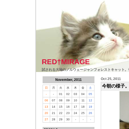
RED†MIRAGE
試される大地のノルウェージャンフォレストキャット。
Oct 25, 2011
November, 2011
今朝の様子
日
月
火
水
木
金
土
-
-
01
02
03
04
05
06
07
08
09
10
11
12
13
14
15
16
17
18
19
20
21
22
23
24
25
26
27
28
29
30
-
-
-