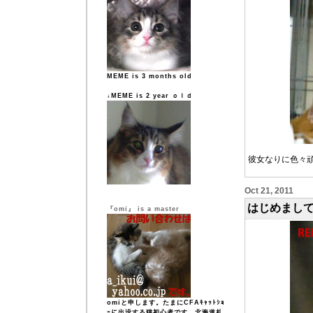
MEME is 3 months old
↓MEME is 2 year ｏｌｄ
彼女なりに色々
Oct 21, 2011
はじめまし
『omi』 is a master
omiと申します。たまにCFAｷｬｯﾄｼｮ
ｰに出没する猫初心者です。北海道札