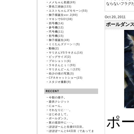
・
メメちゃん初産(69)
ならないフラグだ
・
茶色三姉妹(133)
・
エストちゃんズモモーン(53)
・
御子様誕生ver.2(80)
Oct 20, 2011
・
マキシでGO!(38)
・
四号機(14)
ポールダン
・
参号機(12)
・
弐号機(11)
・
初号機(15)
・
御子様誕生(48)
・
ミミたんズドーン！(5)
・
動物(2)
・
サリさんVSラキさん(14)
・
ビッグサイズ(2)
・
プロショット(6)
・
ラキさんとぅ！(93)
・
サリさんど～ん！(125)
・
幼少の頃の写真(3)
・
CFAキャットショー(23)
・
スタジオ撮影(9)
RECENT
・
今朝の様子。
・
提供クレジット
・
にゅーん。
・
それなりに･･･。
・
はじめまして。
ポ
・
ポールダンス。
・
夜の巡回中に･･･。
・
ぽぽぽーんと生後65日目。
・
ぽぽぽーんと64日目（であってま