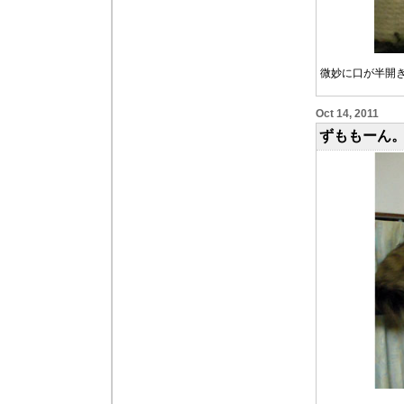
微妙に口が半開
Oct 14, 2011
ずももーん