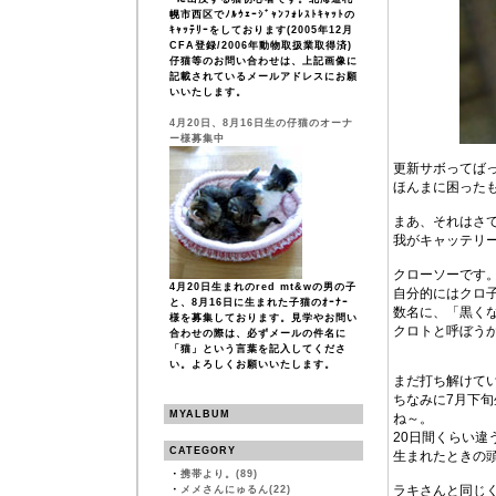
幌市西区でﾉﾙｳｪｰｼﾞｬﾝﾌｫﾚｽﾄｷｬｯﾄの
ｷｬｯﾃﾘｰをしております(2005年12月
CFA登録/2006年動物取扱業取得済)
仔猫等のお問い合わせは、上記画像に
記載されているメールアドレスにお願
いいたします。
4月20日、8月16日生の仔猫のオーナ
ー様募集中
更新サボってばっ
ほんまに困った
まあ、それはさ
我がキャッテリ
クローソーです
4月20日生まれのred mt&wの男の子
自分的にはクロ
と、8月16日に生まれた子猫のｵｰﾅｰ
数名に、「黒く
様を募集しております。見学やお問い
クロトと呼ぼう
合わせの際は、必ずメールの件名に
「猫」という言葉を記入してくださ
い。よろしくお願いいたします。
まだ打ち解けて
ちなみに7月下
MYALBUM
ね～。
20日間くらい違
CATEGORY
生まれたときの
・
携帯より。(89)
ラキさんと同じ
・
メメさんにゅるん(22)