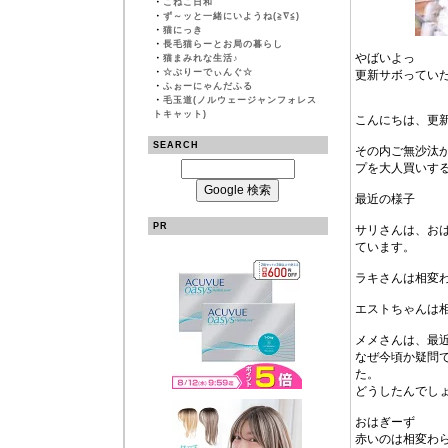
・
こねこ日和
・
ず～ッと一緒にいようね(≧∇≦)
・
猫にっき
・
長毛猫らーとお局の暮らし
やばいよっ
・
猫まみれな生活♪
・
☆ぶりーでぃんぐ☆
更新サボってい
・
ふぉーにゃんだふる
・
毛玉道(ノルウェージャンフォレス
トキャット)
こんにちは、更新
SEARCH
その内ご無沙汰
プを大人買いす
最近の様子
PR
サリさんは、お
ています。
ラキさんは相変
エストちゃんは
メメさんは、最
なぜ今頃か疑問
た。
どうしたんでし
おはぎーず
赤いのは相変わ