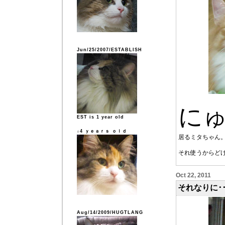
Jun/25/2007/ESTABLISH
に
EST is 1 year old
↓4 ｙｅａｒｓ ｏｌｄ
居るミタちゃん
それ使うからど
Oct 22, 2011
それなりに･･
Aug/14/2009/HUGTLANG