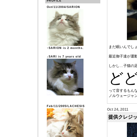
PROFILE
Oct/11/2004/SARION
まだ眠いんでし
↑SARION is 2 months.
最近御子達が運
↓SARI is 7 years old
しかし…子猫の
ど
って音するもん
ノルウェージャ
Feb/11/2005/LACHESIS
Oct 24, 2011
提供クレジ