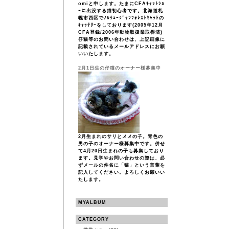
omiと申します。たまにCFAｷｬｯﾄｼｮ
ｰに出没する猫初心者です。北海道札
幌市西区でﾉﾙｳｪｰｼﾞｬﾝﾌｫﾚｽﾄｷｬｯﾄの
ｷｬｯﾃﾘｰをしております(2005年12月
CFA登録/2006年動物取扱業取得済)
仔猫等のお問い合わせは、上記画像に
記載されているメールアドレスにお願
いいたします。
2月1日生の仔猫のオーナー様募集中
2月生まれのサリとメメの子。青色の
男の子のオーナー様募集中です。併せ
て4月20日生まれの子も募集しており
ます。見学やお問い合わせの際は、必
ずメールの件名に「猫」という言葉を
記入してください。よろしくお願いい
たします。
MYALBUM
CATEGORY