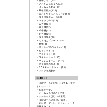
・
携帯より。(89)
・
メメさんにゅるん(22)
・
メメちゃん初産(69)
・
茶色三姉妹(133)
・
エストちゃんズモモーン(53)
・
御子様誕生ver.2(80)
・
マキシでGO!(38)
・
四号機(14)
・
参号機(12)
・
弐号機(11)
・
初号機(15)
・
御子様誕生(48)
・
ミミたんズドーン！(5)
・
動物(2)
・
サリさんVSラキさん(14)
・
ビッグサイズ(2)
・
プロショット(6)
・
ラキさんとぅ！(93)
・
サリさんど～ん！(125)
・
幼少の頃の写真(3)
・
CFAキャットショー(23)
・
スタジオ撮影(9)
RECENT
・
ぽぽぽーんと62日目（であってま
すかね･･･？）
・
おはぎーず。
・
いーちゃん(仮)のその後。
・
いーちゃん(仮）の1週間。
・
ぽぽぽーんと生後37日目。
・
おはぎーず＋いーちゃん。オーナー
様募集中です。