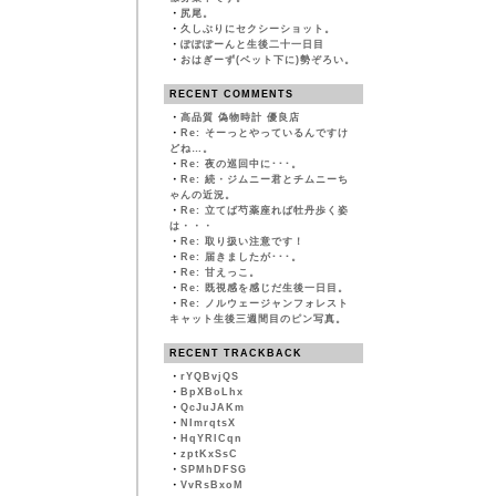
・
尻尾。
・
久しぶりにセクシーショット。
・
ぽぽぽーんと生後二十一日目
・
おはぎーず(ベット下に)勢ぞろい。
RECENT COMMENTS
・
高品質 偽物時計 優良店
・
Re: そーっとやっているんですけ
どね…。
・
Re: 夜の巡回中に･･･。
・
Re: 続・ジムニー君とチムニーち
ゃんの近況。
・
Re: 立てば芍薬座れば牡丹歩く姿
は・・・
・
Re: 取り扱い注意です！
・
Re: 届きましたが･･･。
・
Re: 甘えっこ。
・
Re: 既視感を感じだ生後一日目。
・
Re: ノルウェージャンフォレスト
キャット生後三週間目のピン写真。
RECENT TRACKBACK
・
rYQBvjQS
・
BpXBoLhx
・
QcJuJAKm
・
NImrqtsX
・
HqYRlCqn
・
zptKxSsC
・
SPMhDFSG
・
VvRsBxoM