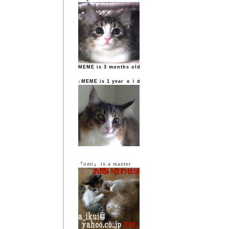
MEME is 3 months old
↓MEME is 1 year ｏｌｄ
『omi』 is a master