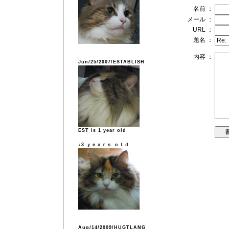
名前 ：
メール ：
URL ：
題名 ：
内容 ：
Jun/25/2007/ESTABLISH
EST is 1 year old
↓3 ｙｅａｒｓ ｏｌｄ
Aug/14/2009/HUGTLANG