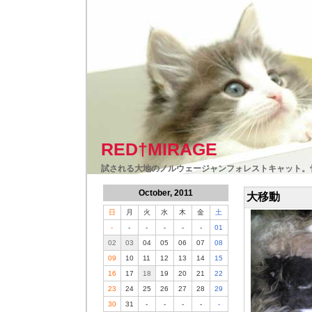
RED†MIRAGE
試される大地のノルウェージャンフォレストキャット。
October, 2011
大移動
日
月
火
水
木
金
土
-
-
-
-
-
-
01
02
03
04
05
06
07
08
09
10
11
12
13
14
15
16
17
18
19
20
21
22
23
24
25
26
27
28
29
30
31
-
-
-
-
-