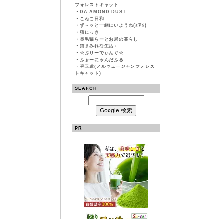
フォレストキャット
・
DAIAMOND DUST
・
こねこ日和
・
ず～ッと一緒にいようね(≧∇≦)
・
猫にっき
・
長毛猫らーとお局の暮らし
・
猫まみれな生活♪
・
☆ぶりーでぃんぐ☆
・
ふぉーにゃんだふる
・
毛玉道(ノルウェージャンフォレス
トキャット)
SEARCH
PR