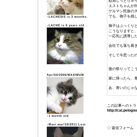
結局じっとりポ
エストちゃんが
ゲルマン民族の
でも、御子を残
↑LACHESIS is 3 months.
御子はぷっくりと
↓LACHE is 6 years old .
こうなりますと
一応乳に誘導し
会社でも落ち着き
そして今思った
後の祭りってこ
Apr/04/2006/MAXIMUM
家に帰ったら、
あ、青いのじゃな
この記事へのトラ
http://cat.pelog
↑1 month old
↓Maxi mar/10/2011 Lost
◇ 返信フォーム