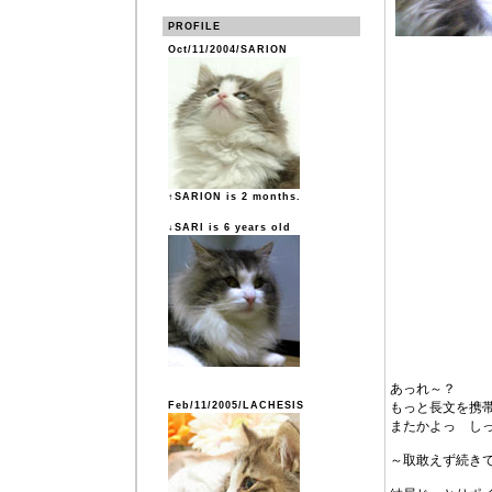
PROFILE
Oct/11/2004/SARION
↑SARION is 2 months.
↓SARI is 6 years old
あっれ～？
Feb/11/2005/LACHESIS
もっと長文を携
またかよっ し
～取敢えず続き