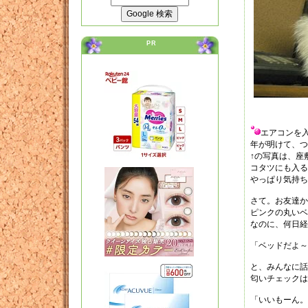
PR
エアコンを
年が明けて、つ
↑の写真は、座
コタツにも入る
やっぱり気持ち
さて。お友達か
ピンクの丸いベ
なのに、何日経
「ベッドだよ～
と、みんなに話
匂いチェックは
「いいもーん。