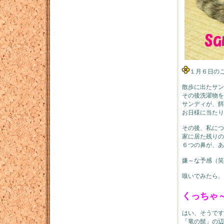
１月６日の
散歩に出たサン
その後洗濯物を
サンディが、餌
お日様に当たり
その後、私につ
家に居た残りの
６つの鼻が、あ
嫌～な予感（笑
嗅いでみたら、
くっちゃ
はい、そうです
「竜の髭」の辺