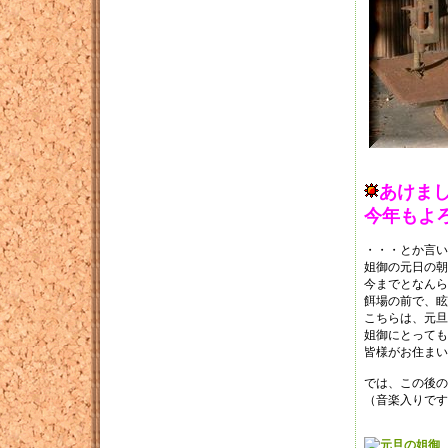
あけま
今年もよ
・・・とか言い
姐御の元日の朝
今までとなんら
餌場の前で、眩
こちらは、元旦
姐御にとっても
皆様がお住まい
では、この後の
（音楽入りです