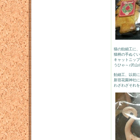
猫の飴細工に、
猫柄の手ぬぐい
キャットニップ
うひゃ～♪沢山
飴細工、以前に
新宿花園神社に
わざわざそれを