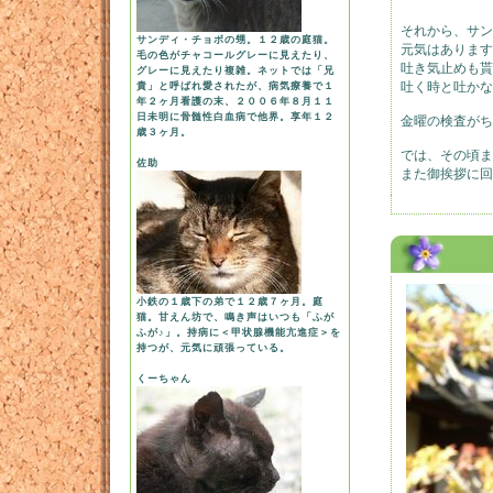
それから、サン
サンディ・チョボの甥。１２歳の庭猫。
元気はあります
毛の色がチャコールグレーに見えたり、
吐き気止めも貰
グレーに見えたり複雑。ネットでは「兄
吐く時と吐かな
貴」と呼ばれ愛されたが、病気療養で１
年２ヶ月看護の末、２００６年８月１１
日未明に骨髄性白血病で他界。享年１２
金曜の検査がち
歳３ヶ月。
では、その頃ま
佐助
また御挨拶に回
Jan 18, 2008
小鉄の１歳下の弟で１２歳７ヶ月。庭
猫。甘えん坊で、鳴き声はいつも「ふが
ふが♪」。持病に＜甲状腺機能亢進症＞を
持つが、元気に頑張っている。
くーちゃん