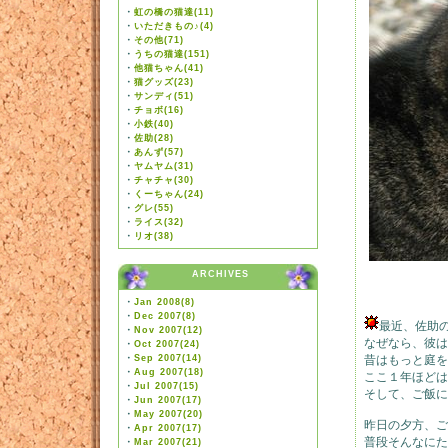
・
虹の橋の猫達(11)
・
いただきもの♪(4)
・
その他(71)
・
うちの猫達(151)
・
他猫ちゃん(41)
・
猫グッズ(23)
・
サンディ(51)
・
チョボ(16)
・
小鉄(40)
・
佐助(28)
・
あんず(57)
・
ヤムヤム(31)
・
チャチャ(30)
・
くーちゃん(24)
・
グレ(55)
・
ライス(32)
・
リオ(38)
ARCHIVES
・
Jan 2008(8)
・
Dec 2007(8)
最近、佐助
・
Nov 2007(12)
なぜなら、彼は
・
Oct 2007(24)
・
Sep 2007(14)
昔はもっと庭を
・
Aug 2007(18)
ここ１年ほどは
・
Jul 2007(15)
そして、ご飯に
・
Jun 2007(17)
・
May 2007(20)
昨日の夕方、ご
・
Apr 2007(17)
普段そんなにた
・
Mar 2007(21)