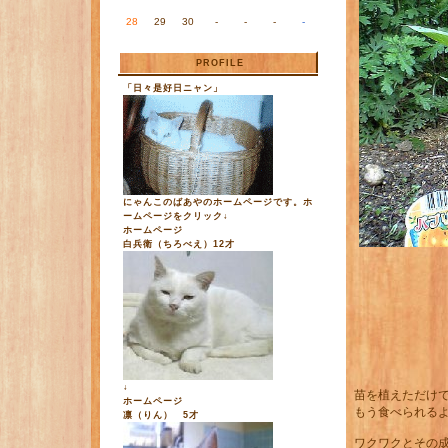
28
29
30
-
-
-
-
PROFILE
「日々是好日ニャン」
にゃんこのばあやのホームページです。ホ
ームページをクリック↓
ホームページ
白兵衛（ちろべえ）12才
↓
苗を植えただけ
ホームページ
もう食べられる
凛（りん） 5才
ワクワクとその