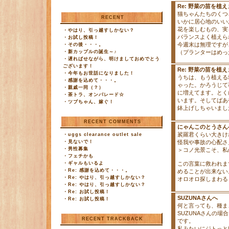
Re: 野菜の苗を植え
猫ちゃんたちのくつ
RECENT
いかに居心地のいい
花を楽しむもの、実を
・
やはり、引っ越すしかない？
バランスよく植えら
・
お試し投稿！
今週末は無理ですが
・
その後・・・。
・
新カップルの誕生～♪
（プランターはめっ
・
遅ればせながら、明けましておめでとう
ございます！
Re: 野菜の苗を植え
・
今年もお世話になりました！
うちは、もう植える
・
感謝を込めて・・・。
ゃった。かろうじて
・
親戚一同（？）
に増えてます。とく
・
茶トラ、オンパレード☆
います。そしてばあ
・
ツブちゃん、嫁ぐ！
鉢上げしちゃいまし
RECENT COMMENTS
にゃんこのとうさん
裟羅君くらい大きけ
・
uggs clearance outlet sale
・
見ないで！
怪我や事故の心配さ
・
男性募集
＞コノ光景こそ、私
・
フェチかも
・
ギャルもいるよ
この言葉に救われま
・
Re: 感謝を込めて・・・。
めることが出来ない
・
Re: やはり、引っ越すしかない？
オロオロ探しまわる
・
Re: やはり、引っ越すしかない？
・
Re: お試し投稿！
SUZUNAさんへ
・
Re: お試し投稿！
何と言っても、種ま
SUZUNAさんの
RECENT TRACKBACK
です。
私みたいにジトっと