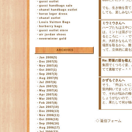
・
gucci outlet
・
gucci handbags sale
でも、生き物を育て
・
chanel handbags outlet
しても、楽しみない
・
herve leger dress
・
chanel outlet
・
Louis Vuitton Bags
ミウミウさんへ
・
burberry bags
ハーブたちは土中に
・
gucci outlet store
は。ミントは混ざり
・
air jordan shoes
るところに・・・で
・
neverwinter gold
大、大好きなもんで
場所を取るから、難
って、立体的に庭を
ARCHIVES
・
Jan 2008(5)
Re: 野菜の苗を植え
・
Dec 2007(5)
集団でくつろぐ姿、
・
Nov 2007(4)
てて素敵です～＾＾
・
Oct 2007(1)
・
Sep 2007(3)
・
Aug 2007(9)
かずもぐさんへ
・
Jul 2007(6)
そう、「外はいいに
・
Jun 2007(5)
室内飼いでまったく
・
May 2007(4)
で、それが悩みの種
・
Apr 2007(4)
しょうがないので、
・
Mar 2007(5)
と、果たして何が猫
・
Feb 2007(8)
・
Jan 2007(10)
・
Dec 2006(13)
・
Nov 2006(11)
・
Oct 2006(10)
◇ 返信フォーム
・
Sep 2006(16)
・
Aug 2006(17)
・
Jul 2006(23)