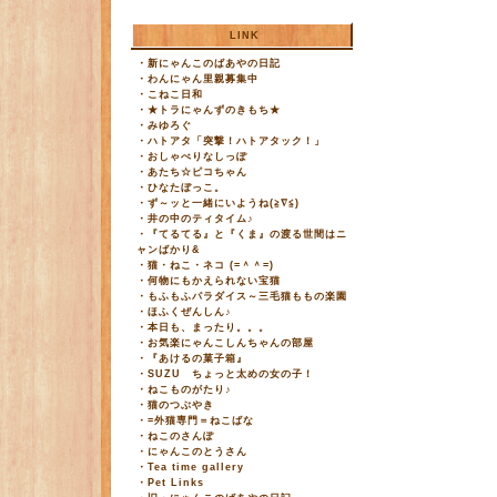
LINK
・
新にゃんこのばあやの日記
・
わんにゃん里親募集中
・
こねこ日和
・
★トラにゃんずのきもち★
・
みゆろぐ
・
ハトアタ「突撃！ハトアタック！」
・
おしゃべりなしっぽ
・
あたち☆ピコちゃん
・
ひなたぼっこ。
・
ず～ッと一緒にいようね(≧∇≦)
・
井の中のティタイム♪
・
『てるてる』と『くま』の渡る世間はニ
ャンばかり&
・
猫・ねこ・ネコ (=＾＾=)
・
何物にもかえられない宝猫
・
もふもふパラダイス～三毛猫ももの楽園
・
ほふくぜんしん♪
・
本日も、まったり。。。
・
お気楽にゃんこしんちゃんの部屋
・
『あけるの菓子箱』
・
SUZU ちょっと太めの女の子！
・
ねこものがたり♪
・
猫のつぶやき
・
=外猫専門＝ねこばな
・
ねこのさんぽ
・
にゃんこのとうさん
・
Tea time gallery
・
Pet Links