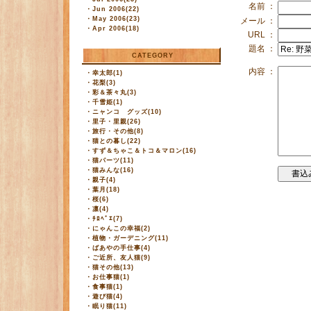
名前 ：
・
Jun 2006(22)
・
May 2006(23)
メール ：
・
Apr 2006(18)
URL ：
題名 ：
CATEGORY
内容 ：
・
幸太郎(1)
・
花梨(3)
・
彩＆茶々丸(3)
・
千雪姫(1)
・
ニャンコ グッズ(10)
・
里子・里親(26)
・
旅行・その他(8)
・
猫との暮し(22)
・
すず＆ちゃこ＆トコ＆マロン(16)
・
猫パーツ(11)
・
猫みんな(16)
・
親子(4)
・
葉月(18)
・
桜(6)
・
凛(4)
・
ﾁﾛﾍﾞｴ(7)
・
にゃんこの幸福(2)
・
植物・ガーデニング(11)
・
ばあやの手仕事(4)
・
ご近所、友人猫(9)
・
猫その他(13)
・
お仕事猫(1)
・
食事猫(1)
・
遊び猫(4)
・
眠り猫(11)