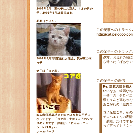
2007年5月、家の子にお迎え。４才の男の
子。2003年5月18日生まれ
花梨（かりん）
この記事へのトラック
http://cat.pelogoo.
この記事へのトラック
夕方、お台所の窓に
2007年6月2日家族にお迎え。我が家の末
ら帰った「ばあや」
っ子
迷子猫「コア君」
この記事への返信
Re: 野菜の苗を植え
いいなぁ 綺麗なお
一番下の「チロベエ
櫻ちゃんと凛ちゃん
あこがれの「庭先ニ
コノ光景こそ、私の
8/12埼玉県越谷市の自宅より行方不明に
チロベエくんの表情
なってます。「コア君」生後７ヶ月のソマ
「裟羅」だけですも
リのオスです。詳細は↓「にゃん・ニャ
って言っても「２
ン・NYAN」へ
ホームページ