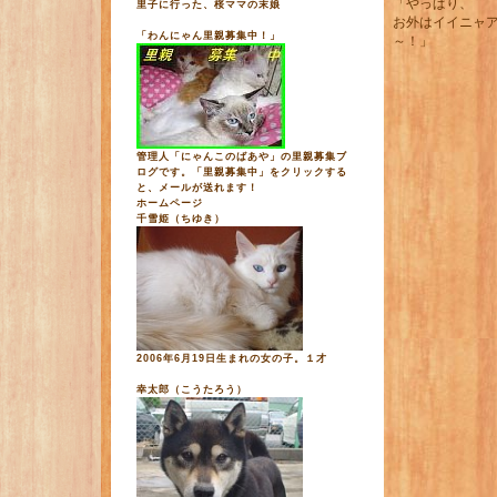
「やっぱり、
里子に行った、桜ママの末娘
お外はイイニャ
「わんにゃん里親募集中！」
～！」
管理人「にゃんこのばあや」の里親募集ブ
ログです。「里親募集中」をクリックする
と、メールが送れます！
ホームページ
千雪姫（ちゆき）
2006年6月19日生まれの女の子。１才
幸太郎（こうたろう）