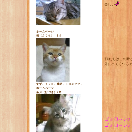
楽しい
↓
ホームページ
桜（さくら） 3才
猫たちはこの時
外に出てくつろ
すず、チャコ、葉月、トコのママ↓
ホームページ
葉月（はづき）2才
ゴォロ～ン♪
ゴォロ～ン♪