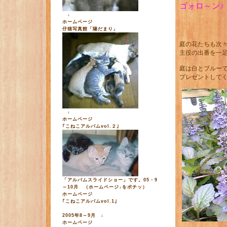
ゴォロ～ン♪
↓
ホームページ
仔猫写真館「陽だまり」
庭の花たちも次
主役の出番を一
庭は白とブルー
プレゼントして
↓
ホームページ
｢こねこアルバムvol.２｣
「アルバムスライドショー」です。05・9
～10月 （ホームページ↓をポチッ）
ホームページ
｢こねこアルバムvol.1｣
2005年8～9月 ↓
ホームページ