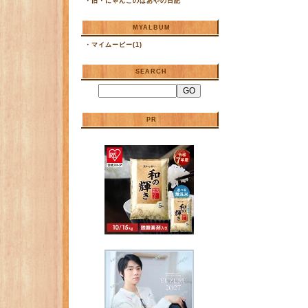
・
旧・にゃんこのばあやの日記
MYALBUM
・
マイムービー(1)
SEARCH
PR