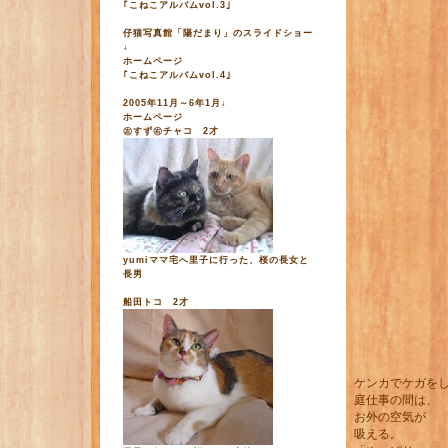
｢こねこアルバムvol.3｣
仔猫写真館「陽だまり」のスライドショー
↓
ホームページ
｢こねこアルバムvol.4｣
2005年11月～6年1月↓
ホームページ
㊧すず㊨チャコ 2才
yumiママ宅へ里子に行った、桜の長女と
長男
船田トコ 2才
ケンカでケガを
庭仕事の間は、
お外の空気が
吸える。