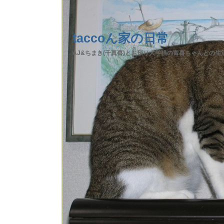
taccoん家の日常
AJ&ちまき(千真喜)とお預り大学猫の富喜ちゃんとの生