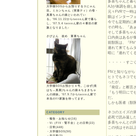
多喜ちゃんと暮
AJが体調を崩し
大学猫SOSからお預りする３にゃん
目。ミカンちゃん（実喜ティ）の母・
元々FVRで一
真喜ちゃんの娘といわれてい
眼はインターフ
る。'06.11.22からtaccoん家で暮ら
今でも定期的に
し、'07.5.4 taccoん家の４番目の家
その時も、『あ
族となりました♪
そして多喜ちゃ
さびよん 改め 富喜ちゃん
口内炎はあるが食
前獣医は、『FI
連れて来てもム
暗に『連れてく
・・・・・すご
FIVと知りなが
ヒトでもネコで
ったが、
大学猫SOSお預かり４号。こゆず(長
『発症』と断言
はち→真喜)ちゃんの娘＆ちまきちゃ
『もう明日にで
んの姉妹。'07.9.7からtaccoん家で
だ。
本当のﾋﾄ家族を待ってます。
しかも医者（獣
ネコのエイズの
CATEGORY
必死で読み返し
・
報告・お知らせ(16)
多喜ちゃんとの
・
Vi（FIV・腎不全）との日常(22)
この頃はそれ以
・
日常(448)
・
大学猫SOS(50)
・
非日常(3)