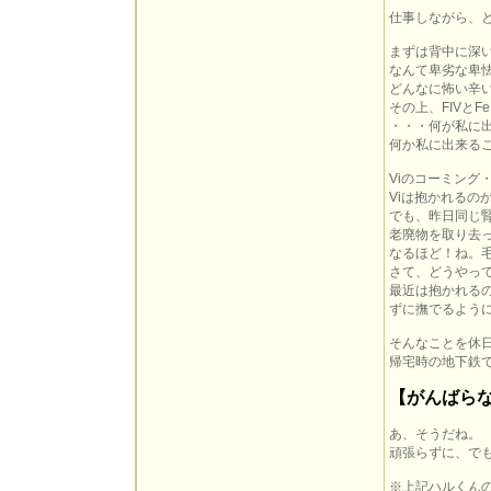
仕事しながら、
まずは背中に深
なんて卑劣な卑
どんなに怖い辛
その上、FIVと
・・・何が私に
何か私に出来る
Viのコーミング
Viは抱かれる
でも、昨日同じ
老廃物を取り去
なるほど！ね。
さて、どうやっ
最近は抱かれる
ずに撫でるよう
そんなことを休
帰宅時の地下鉄
【がんばら
あ、そうだね。
頑張らずに、で
※上記ハルくんの