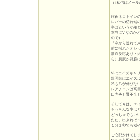
（↑私信はメー
昨夜ネコトイレの
レバーの切れ端の
半ばというか殆
本当にViなのか
ので）、
『今から連れて
前に採れたオシ
潜血反応あり・結
ら）膀胱か腎臓
Viはエイズキ
獣医師はエイズ
私も爪が伸びな
レアチニンは高
口内炎も腎不全
そして今は、エ
もうそんな事は
どっちゃでもいい
ただ、出来れば
１分１秒でも穏
ご心配かけてし