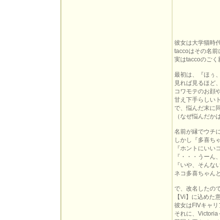
彼女は大学猫時
taccoはその
実はtaccoの
最初は、『ほぅ
見れば見るほど
コワモテのお顔や
甘え下手らしい
で、悩んだ末に
（なぜ悩んだか
名前が縁でウチ
しかし『多喜ち
『ホントにいい
『・・・うーん
『いや、そんな
ネコ多喜ちゃん
で、改名したの
【Vi】に込めた意味
彼女はFIVキャ
それに、Victo