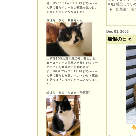
号。'05.11.12～'06.2.19までtacco
AJは感染してい
ん家で暮らす。本当の家族を見つけ、
TP（総蛋白）
ミカンちゃんとなりました♪
長はち 改め 真喜ちゃん
Dec 01, 2006
痛恨の日々
大学猫SOSお預り第二号。美しいお
顔とゴージャス尻尾と声無しのミャー
オでヒトを翻弄するも触れさせ
ず。'06.6.23～'06.12.10までtacco
ん家で暮らした後、ホントのヒト家族
を見つけ『こゆず』ちゃんとなりまし
た♪
短はち 改め ちまき（千真喜）
あ