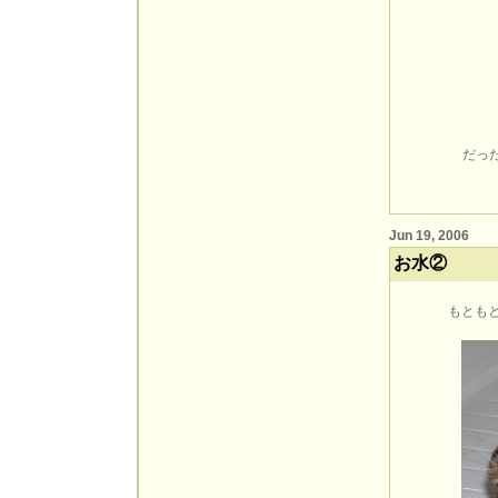
だっ
Jun 19, 2006
お水②
もとも