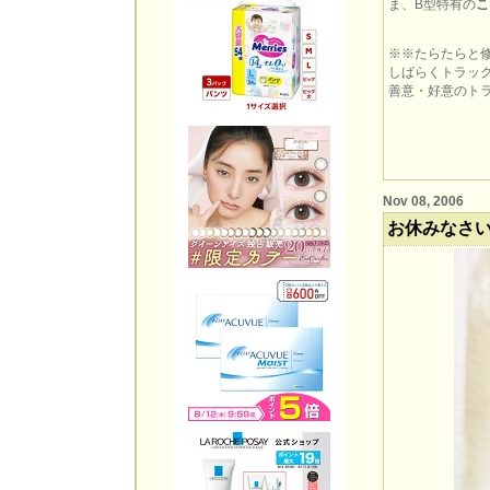
ま、B型特有の
こ
※※たらたらと
しばらくトラッ
善意・好意のトラ
Nov 08, 2006
お休みなさ