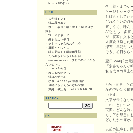
・
Nov 2005(17)
落ち着くまでケ
ケージをシーツ
LINK
しばらくしてから
・
大学猫ＳＯＳ
どれくらいの時
・
猫二恩ガエシ
寂しくて、呼ん
・
ねこ・ネコ・猫・寝子・NEKOが
好き
AJとともに多喜
・
*+・ゆず茶・+*
が、寝室に入る
・
癒されたい毎日
３度繰り返した
・
☆トマちゃんのおうち☆
深夜（早朝だっ
・
週間き・む・こ
そう、初日から
・
猫３兄妹＋１猫徒然手記
・
たろのちょいちょい日記
・
neco-cocoro ひとつのイノチを
翌日Saori氏
たいせつに
『多喜ちゃんが
・
ニャンタの目
私も成ネコ同士
・
ねこものがたり♪
・
猫のバザール
・
なお。&happyの徒然日記
※Vi（多喜）と
・
何物にもかえられない宝猫
なのでやはり最
・
沖縄・伊江島 TAIYO MARINE
います。
SEARCH
文章が長くなり
このことについ
実際にどんな時
もし何か早急に
PR
どなたかの何か
以前の記事も、