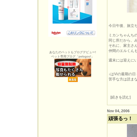
今日午後、旅立
ミカンちゃんち
同じ所だから、
それに、家主さ
仲間のエルくん
あなたのペットもブログデビュー!
ペット専用ブログ「pelogoo!」
週末には迎えに
↓はViの最期の
苦手な方は読ま
[
続きを読む
]
Nov 04, 2006
頑張るっ！