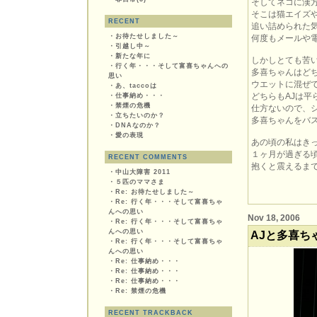
そしてネコに漢
そこは猫エイズ
RECENT
追い詰められた
・
お待たせしました～
何度もメールや
・
引越し中～
・
新たな年に
しかしとても苦
・
行く年・・・そして富喜ちゃんへの
多喜ちゃんはど
思い
ウエットに混ぜ
・
あ、taccoは
どちらもAJは平
・
仕事納め・・・
・
禁煙の危機
仕方ないので、
・
立ちたいのか？
多喜ちゃんをバ
・
DNAなのか？
・
愛の表現
あの頃の私はき
１ヶ月が過ぎる
RECENT COMMENTS
抱くと震えるま
・
中山大障害 2011
・
５匹のママさま
・
Re: お待たせしました～
・
Re: 行く年・・・そして富喜ちゃ
んへの思い
Nov 18, 2006
・
Re: 行く年・・・そして富喜ちゃ
んへの思い
AJと多喜ち
・
Re: 行く年・・・そして富喜ちゃ
んへの思い
・
Re: 仕事納め・・・
・
Re: 仕事納め・・・
・
Re: 仕事納め・・・
・
Re: 禁煙の危機
RECENT TRACKBACK