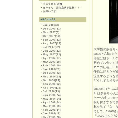
・
フェラガモ 店舗
・
だみっち、猫白血病が陰転！！！
・
お揃いです。
ARCHIVES
・
Jan 2008(3)
・
Dec 2007(21)
・
Nov 2007(6)
・
Oct 2007(19)
・
Sep 2007(22)
・
Aug 2007(22)
・
Jul 2007(22)
大学猫の多喜ち
・
Jun 2007(22)
taccoとAJ
・
May 2007(22)
部屋は段ボール
・
Apr 2007(17)
・
Mar 2007(18)
初めてお会いする
・
Feb 2007(10)
ネコの社会ルール
・
Jan 2007(20)
仔猫は好きだが
・
Dec 2006(22)
流血するような
・
Nov 2006(24)
どうしても折り
・
Oct 2006(24)
・
Sep 2006(12)
・
Aug 2006(22)
taccoの（たぶ
・
Jul 2006(23)
AJは多喜ちゃ
・
Jun 2006(24)
ケージ越しに会
・
May 2006(26)
張り付きすぎて
・
Apr 2006(24)
・
Mar 2006(19)
私を見て『な、
・
Feb 2006(24)
そして、Saori
・
Jan 2006(28)
『taccoさん
・
Dec 2005(26)