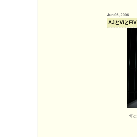
Jun 06, 2006
AJとViとF
何と