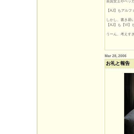
英国女王やベッカ
【AJ】もアルフ
しかし、書き易
【AJ】も【Vi
うーん、考えす
Mar 28, 2006
お礼と報告