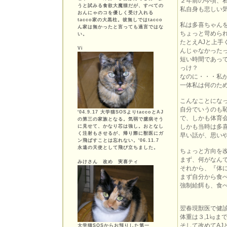
２年前の今頃、
うと試みる食欲大魔猫だが、すべての
私自身も悲しい
おんにゃのコを優しく受け入れる
tacco家の大黒柱。彼無しではtacco
私は多喜ちゃん
ん家は無かったと言っても過言ではな
ちょっと苛めら
い。
たとえAJと上
Vi
んじゃなかった
短い時間であっ
っけ？
なのに・・・私
一体私は何のた
こんなことにな
自分でいうのも
'04.9.17 大学猫SOSよりtaccoとAJ
で、しかも体育
の第三の家族となる。気弱で臆病そう
しかも当時は多
に見せて、かなり芯は強し。おとなし
く注射もさせるが、帰り際に獣医にガ
早い話が、思い
ン飛ばすことは忘れない。'06.11.7
永遠の天使として飛び立ちました。
ちょっと方向を
まず、何がなん
みけさん 改め 実喜ティ
それから、『体
まず自分から食
強制給餌も、食
翌春現獣医で健
体重は３,1㎏ま
そして改めてA
大学猫SOSからお預りした第一