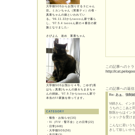
大学猫SOSからお預りする３にゃん
目。ミカンちゃん（実喜ティ）の母・
真喜ちゃんの娘といわれてい
る。'06.11.22からtaccoん家で暮ら
し、'07.5.4 taccoん家の４番目の家
族となりました♪
さびよん 改め 富喜ちゃん
この記事へのトラ
http://cat.pelog
大学猫SOSお預かり４号。こゆず(長
この記事への返信
はち→真喜)ちゃんの娘＆ちまきちゃ
んの姉妹。'07.9.7からtaccoん家で
Re: あぁ、強制
本当のﾋﾄ家族を待ってます。
Vi姉さん、イン
うちのここあと
CATEGORY
獣医からはイン
ショックを受け
・
報告・お知らせ(16)
・
Vi（FIV・腎不全）との日常(22)
こんなに若いう
・
日常(448)
きして欲しいか
・
大学猫SOS(50)
・
非日常(3)