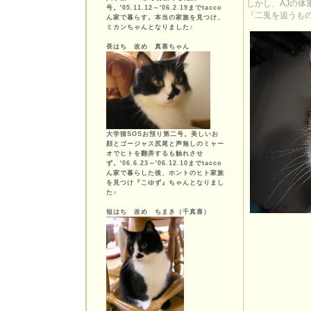
しかし、AJの体
号。'05.11.12～'06.2.19までtacco
『二兎を追うも
ん家で暮らす。本当の家族を見つけ、
ミカンちゃんとなりました♪
長はち 改め 真喜ちゃん
大学猫SOSお預り第二号。美しいお
顔とゴージャス尻尾と声無しのミャー
オでヒトを翻弄するも触れさせ
ず。'06.6.23～'06.12.10までtacco
ん家で暮らした後、ホントのヒト家族
を見つけ『こゆず』ちゃんとなりまし
た♪
短はち 改め ちまき（千真喜）