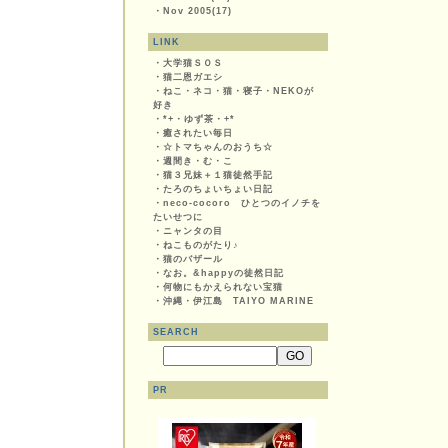
・
Nov 2005(17)
LINK
・
大学猫ＳＯＳ
・
猫二恩ガエシ
・
ねこ・ネコ・猫・寝子・NEKOが
好き
・
*+・ゆず茶・+*
・
癒されたい毎日
・
☆トマちゃんのおうち☆
・
週間き・む・こ
・
猫３兄妹＋１猫徒然手記
・
たろのちょいちょい日記
・
neco-cocoro ひとつのイノチを
たいせつに
・
ニャンタの目
・
ねこものがたり♪
・
猫のバザール
・
なお。&happyの徒然日記
・
何物にもかえられない宝猫
・
沖縄・伊江島 TAIYO MARINE
SEARCH
PR