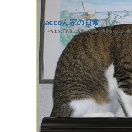
taccoん家の日常
AJ&ちまき(千真喜)とお預り大学猫の富喜ちゃんとの生