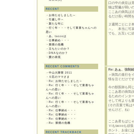
口の中の炎症は
猫は腎臓が弱いの
RECENT
ここあの病気は
・
お待たせしました～
るだけ長い時間
・
引越し中～
・
新たな年に
２週間ごとに２
・
行く年・・・そして富喜ちゃんへの
～。 本当に可
思い
でも、お互いに
・
あ、taccoは
・
仕事納め・・・
・
禁煙の危機
・
立ちたいのか？
・
DNAなのか？
・
愛の表現
RECENT COMMENTS
Re: あぁ、強制
・
中山大障害 2011
＞病気の進行を
・
５匹のママさま
情を注ぐだけで
・
Re: お待たせしました～
・
Re: 行く年・・・そして富喜ちゃ
今の獣医師も同
んへの思い
ここあ君の病気(
・
Re: 行く年・・・そして富喜ちゃ
るためのインタ
んへの思い
そして何よりも
・
Re: 行く年・・・そして富喜ちゃ
(その言葉で私
んへの思い
せんけど、ね）
・
Re: 仕事納め・・・
・
Re: 仕事納め・・・
・
Re: 仕事納め・・・
ここあ君もぱじゃ
・
Re: 禁煙の危機
Ｖiもtaccoも
ホント、お金に
RECENT TRACKBACK