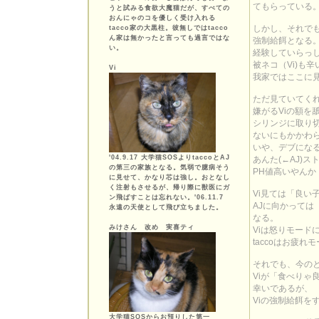
てもらっている
うと試みる食欲大魔猫だが、すべての
おんにゃのコを優しく受け入れる
しかし、それで
tacco家の大黒柱。彼無しではtacco
ん家は無かったと言っても過言ではな
強制給餌となる
い。
経験していらっ
被ネコ（Vi)も辛い
Vi
我家ではここに見
ただ見ていてく
嫌がるViの額を
シリンジに取り
ないにもかかわ
いや、デブにな
'04.9.17 大学猫SOSよりtaccoとAJ
あんた(←AJ)
の第三の家族となる。気弱で臆病そう
PH値高いやんか
に見せて、かなり芯は強し。おとなし
く注射もさせるが、帰り際に獣医にガ
Vi見ては「良い
ン飛ばすことは忘れない。'06.11.7
AJに向かって
永遠の天使として飛び立ちました。
なる。
みけさん 改め 実喜ティ
Viは怒りモード
taccoはお疲れ
それでも、今の
Viが「食べり
幸いであるが、
Viの強制給餌を
大学猫SOSからお預りした第一