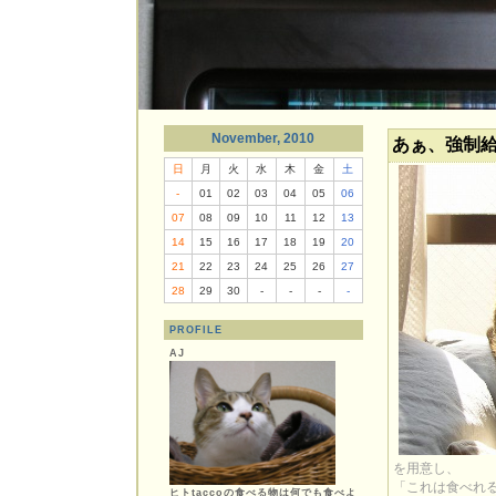
November, 2010
あぁ、強制
日
月
火
水
木
金
土
-
01
02
03
04
05
06
07
08
09
10
11
12
13
14
15
16
17
18
19
20
21
22
23
24
25
26
27
28
29
30
-
-
-
-
PROFILE
AJ
を用意し、
「これは食べれ
ヒトtaccoの食べる物は何でも食べよ