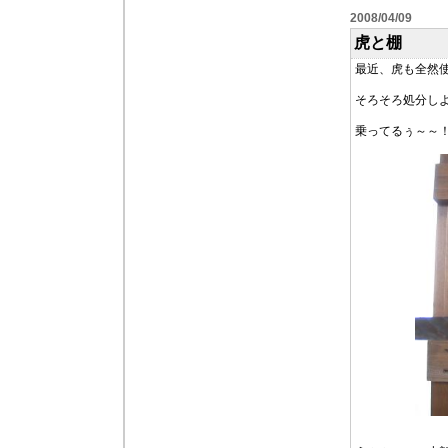
2008/04/09
虎と棚
最近、虎も全然
そろそろ処分し
乗ってるぅ～～