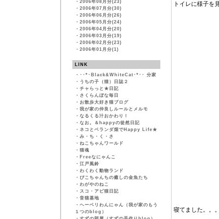
・
2006年08月分(23)
トイレに様子を
・
2006年07月分(30)
・
2006年06月分(26)
・
2006年05月分(24)
・
2006年04月分(20)
・
2006年03月分(19)
・
2006年02月分(23)
・
2006年01月分(1)
LINK
・
･･*･Black&WhiteCat･*･･ 分家
・
うちの子（猫）日誌２
・
チャらっと★日記
・
さくらんぼな毎日
・
お散歩大好き猫ブログ
・
我が家の仲良しルールとメルモ
・
なるくる汁おかわり！
・
なお。＆happyの徒然日記
・
ネコとベランダ畑でHappy Life★
・
み・ち・く・さ
・
ねこちゃんワールド
・
猫魂
・
Freeなにゃんこ
・
江戸風鈴
・
わくわく動物ランド
・
ぴこちゃんちの癒しの金魚たち
・
わがやのねこ
・
スコ・アビ猫日記
・
音猫基地
・
ヘーベリわんにゃん（我が家のもう
寝てました。。
１つのblog）
・
すずの部屋（すずの手作りblog）