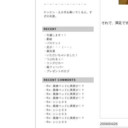
～・～・～・～・～・～・～・～
ケンケン・えさ代を稼いでくる人。す
ずの旦那。
それで、満足で
RECENT
・
引越します！！
・
影絵
・
バスケット
・
足が・・・（－－；
・
麻呂眉
・
いただいちゃいました！
・
つぶれるぅ～
・
リングピロー
・
箱フィーバー
・
プレゼントのカゴ
RECENT COMMENTS
・
Re: 黒猫ベッドに異変が！？
・
Re: 黒猫ベッドに異変が！？
・
Re: 黒猫ベッドに異変が！？
・
Re: 黒猫ベッドに異変が！？
・
Re: シンとＤＳ
・
Re: 黒猫ベッドに異変が！？
・
Re: シンとＤＳ
・
Re: シンとＤＳ
・
Re: 黒猫ベッドに異変が！？
・
Re: シンとＤＳ
2008/04/26