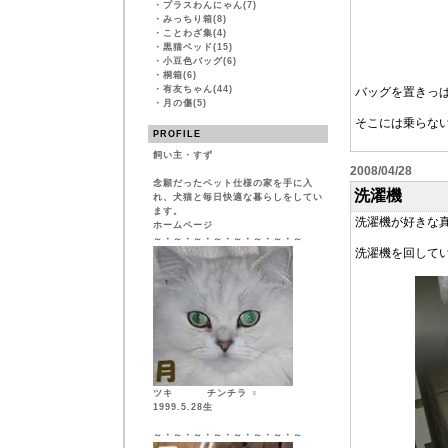
・
プラスわんにゃん(7)
・
みっちり箱(8)
・
ことわざ集(4)
・
黒猫ベッド(15)
・
小豆色バッグ(6)
・
桐箱(6)
・
有友ちゃん(44)
バッグを置きっ
・
月の傷(5)
そこには乗らな
PROFILE
飼い主・すず
2008/04/28
念願だったペット仕様の家を手に入
洗濯機
れ、犬猫と毎日快適な暮らしをしてい
ます。
洗濯機が好きな
ホームページ
～・～・～・～・～・～・～・～
洗濯機を回して
ツキ チンチラ ♀
1999.5.28生
～・～・～・～・～・～・～・～