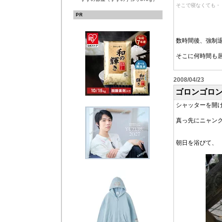
そこで寝なくても・
PR
数時間後、強制
そこに何時間も
2008/04/23
ゴロンゴロ
シャッターを開
真っ先にニャン
朝日を浴びて、