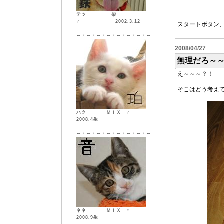
テツ 柴
♂ 2002.3.12
スタートボタン
～・～・～・～・～・～・～・～
2008/04/27
無理だろ～
え～～～？！
そこはどう考え
ハク ＭＩＸ ♂
2008.4生
～・～・～・～・～・～・～・～
ネネ ＭＩＸ ♀
2008.9生