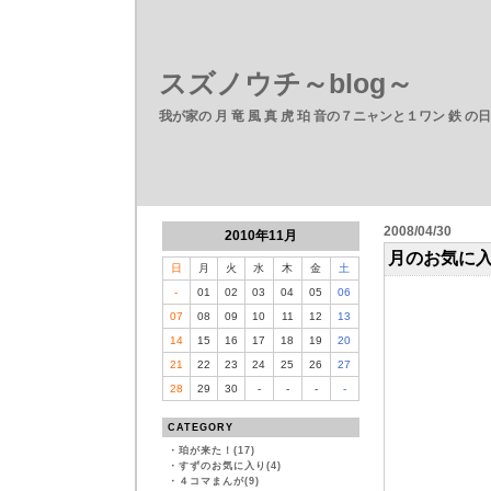
スズノウチ～blog～
我が家の 月 竜 風 真 虎 珀 音の７ニャンと１ワン 鉄 の
2008/04/30
2010年11月
月のお気に
日
月
火
水
木
金
土
-
01
02
03
04
05
06
07
08
09
10
11
12
13
14
15
16
17
18
19
20
21
22
23
24
25
26
27
28
29
30
-
-
-
-
CATEGORY
・
珀が来た！(17)
・
すずのお気に入り(4)
・
４コマまんが(9)