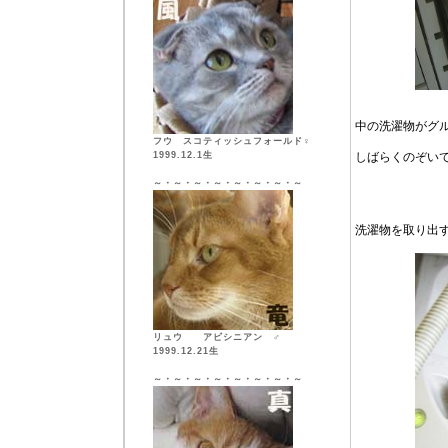
中の洗濯物がグ
フウ スコティッシュフォールド♀
1999.12.1生
しばらくのぞい
～・～・～・～・～・～・～・～
洗濯物を取り出
リュウ アビシニアン ♂
1999.12.21生
～・～・～・～・～・～・～・～