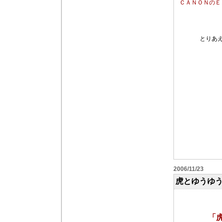
ＣＡＮＯＮのＥＯ
とりあ
携帯
2006/11/23
虎とゆうゆ
「