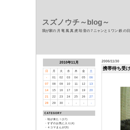
スズノウチ～blog～
我が家の 月 竜 風 真 虎 珀 音の７ニャンと１ワン 鉄 の
2006/11/30
2010年11月
携帯待ち受
日
月
火
水
木
金
土
-
01
02
03
04
05
06
07
08
09
10
11
12
13
14
15
16
17
18
19
20
21
22
23
24
25
26
27
28
29
30
-
-
-
-
CATEGORY
・
珀が来た！(17)
・
すずのお気に入り(4)
・
４コマまんが(9)