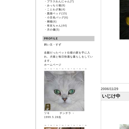
・
プラスわんにゃん(7)
・
みっちり箱(8)
・
ことわざ集(4)
・
黒猫ベッド(15)
・
小豆色バッグ(6)
・
桐箱(6)
・
有友ちゃん(44)
・
月の傷(5)
PROFILE
飼い主・すず
念願だったペット仕様の家を手に入
れ、犬猫と毎日快適な暮らしをしてい
ます。
ホームページ
～・～・～・～・～・～・～・～
2006/11/29
いじけ中
ツキ チンチラ ♀
1999.5.28生
～・～・～・～・～・～・～・～