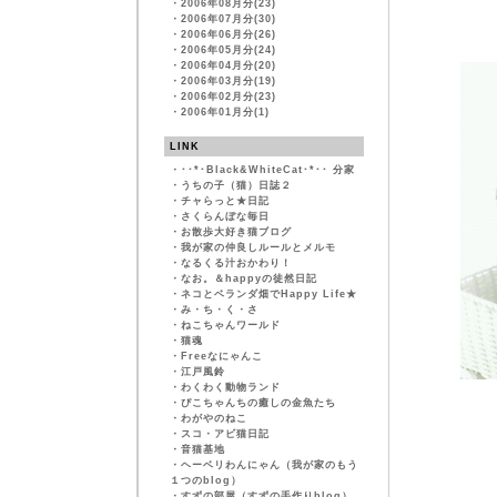
・
2006年08月分(23)
・
2006年07月分(30)
・
2006年06月分(26)
・
2006年05月分(24)
・
2006年04月分(20)
・
2006年03月分(19)
・
2006年02月分(23)
・
2006年01月分(1)
LINK
・
･･*･Black&WhiteCat･*･･ 分家
・
うちの子（猫）日誌２
・
チャらっと★日記
・
さくらんぼな毎日
・
お散歩大好き猫ブログ
・
我が家の仲良しルールとメルモ
・
なるくる汁おかわり！
・
なお。＆happyの徒然日記
・
ネコとベランダ畑でHappy Life★
・
み・ち・く・さ
・
ねこちゃんワールド
・
猫魂
・
Freeなにゃんこ
・
江戸風鈴
・
わくわく動物ランド
・
ぴこちゃんちの癒しの金魚たち
・
わがやのねこ
・
スコ・アビ猫日記
・
音猫基地
・
ヘーベリわんにゃん（我が家のもう
１つのblog）
・
すずの部屋（すずの手作りblog）