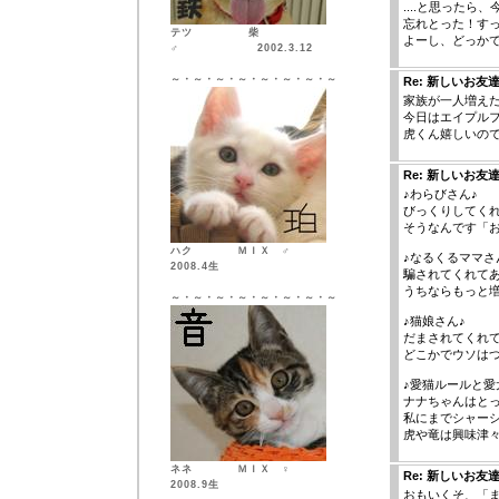
....と思ったら、
忘れとった！すっか
テツ 柴
よーし、どっか
♂ 2002.3.12
～・～・～・～・～・～・～・～
Re: 新しいお友
家族が一人増え
今日はエイプル
虎くん嬉しいの
Re: 新しいお友
♪わらびさん♪
びっくりしてく
そうなんです「
ハク ＭＩＸ ♂
♪なるくるママさ
2008.4生
騙されてくれて
うちならもっと増
～・～・～・～・～・～・～・～
♪猫娘さん♪
だまされてくれ
どこかでウソはつ
♪愛猫ルールと愛
ナナちゃんはと
私にまでシャー
虎や竜は興味津
ネネ ＭＩＸ ♀
Re: 新しいお友
2008.9生
おもいくそ、「