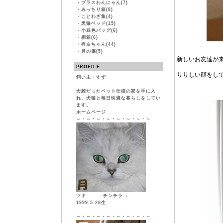
・
プラスわんにゃん(7)
・
みっちり箱(8)
・
ことわざ集(4)
・
黒猫ベッド(15)
・
小豆色バッグ(6)
・
桐箱(6)
・
有友ちゃん(44)
・
月の傷(5)
新しいお友達が
PROFILE
りりしい顔をし
飼い主・すず
念願だったペット仕様の家を手に入
れ、犬猫と毎日快適な暮らしをしてい
ます。
ホームページ
～・～・～・～・～・～・～・～
ツキ チンチラ ♀
1999.5.28生
～・～・～・～・～・～・～・～