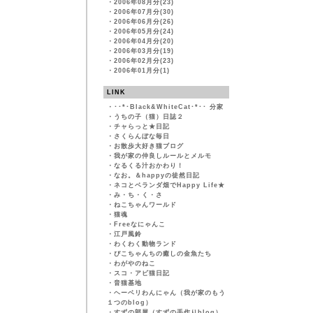
・
2006年08月分(23)
・
2006年07月分(30)
・
2006年06月分(26)
・
2006年05月分(24)
・
2006年04月分(20)
・
2006年03月分(19)
・
2006年02月分(23)
・
2006年01月分(1)
LINK
・
･･*･Black&WhiteCat･*･･ 分家
・
うちの子（猫）日誌２
・
チャらっと★日記
・
さくらんぼな毎日
・
お散歩大好き猫ブログ
・
我が家の仲良しルールとメルモ
・
なるくる汁おかわり！
・
なお。＆happyの徒然日記
・
ネコとベランダ畑でHappy Life★
・
み・ち・く・さ
・
ねこちゃんワールド
・
猫魂
・
Freeなにゃんこ
・
江戸風鈴
・
わくわく動物ランド
・
ぴこちゃんちの癒しの金魚たち
・
わがやのねこ
・
スコ・アビ猫日記
・
音猫基地
・
ヘーベリわんにゃん（我が家のもう
１つのblog）
・
すずの部屋（すずの手作りblog）