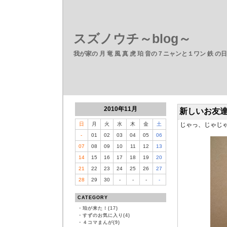
スズノウチ～blog～
我が家の 月 竜 風 真 虎 珀 音の７ニャンと１ワン 鉄 の
2010年11月
新しいお友
日
月
火
水
木
金
土
じゃっ、じゃじ
-
01
02
03
04
05
06
07
08
09
10
11
12
13
14
15
16
17
18
19
20
21
22
23
24
25
26
27
28
29
30
-
-
-
-
CATEGORY
・
珀が来た！(17)
・
すずのお気に入り(4)
・
４コマまんが(9)