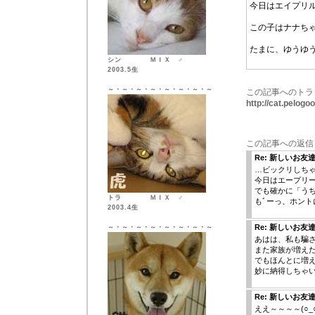
今日はエイプリ
この子はナナち
たまに、ゆうゆ
シン ＭＩＸ ♂
2003.5生
～・～・～・～・～・～・～・～
この記事へのトラ
http://cat.pelog
この記事への返信
Re: 新しいお友
…ビックリしちゃい
今日はエープリ
でも確かに「う
トラ ＭＩＸ ♂
もﾞーっ、ホント
2003.4生
Re: 新しいお友
～・～・～・～・～・～・～・～
あはは、私も騙
また家族が増え
でもほんとに増
妙に納得しちゃい
Re: 新しいお友
ええ～～～～(○_