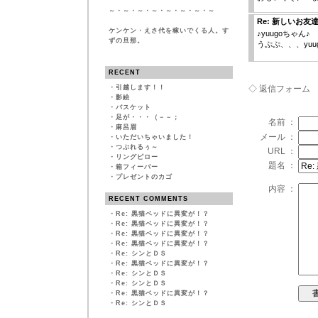
～・～・～・～・～・～・～・～
Re: 新しいお友
ケンケン・えさ代を稼いでくる人。す
♪yuugoちゃん♪
ずの旦那。
うぷぷ、、、yu
RECENT
・
引越します！！
◇ 返信フォーム
・
影絵
・
バスケット
・
足が・・・（－－；
名前 ：
・
麻呂眉
メール ：
・
いただいちゃいました！
・
つぶれるぅ～
URL ：
・
リングピロー
題名 ：
・
箱フィーバー
・
プレゼントのカゴ
内容 ：
RECENT COMMENTS
・
Re: 黒猫ベッドに異変が！？
・
Re: 黒猫ベッドに異変が！？
・
Re: 黒猫ベッドに異変が！？
・
Re: 黒猫ベッドに異変が！？
・
Re: シンとＤＳ
・
Re: 黒猫ベッドに異変が！？
・
Re: シンとＤＳ
・
Re: シンとＤＳ
・
Re: 黒猫ベッドに異変が！？
・
Re: シンとＤＳ