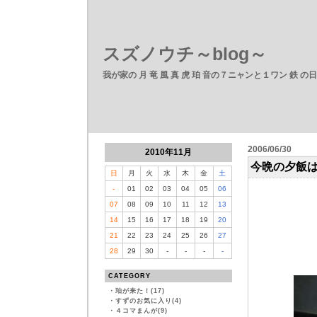
スズノウチ～blog～
我が家の 月 竜 風 真 虎 珀 音の７ニャンと１ワン 鉄 の
2006/06/30
2010年11月
今晩の夕飯
日
月
火
水
木
金
土
-
01
02
03
04
05
06
07
08
09
10
11
12
13
14
15
16
17
18
19
20
21
22
23
24
25
26
27
28
29
30
-
-
-
-
CATEGORY
・
珀が来た！(17)
・
すずのお気に入り(4)
・
４コマまんが(9)