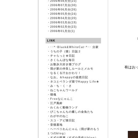
・
2006年08月分(23)
・
2006年07月分(30)
・
2006年06月分(26)
・
2006年05月分(24)
・
2006年04月分(20)
・
2006年03月分(19)
・
2006年02月分(23)
・
2006年01月分(1)
LINK
・
･･*･Black&WhiteCat･*･･ 分家
・
うちの子（猫）日誌２
・
チャらっと★日記
・
さくらんぼな毎日
・
お散歩大好き猫ブログ
有はお
・
我が家の仲良しルールとメルモ
・
なるくる汁おかわり！
・
なお。＆happyの徒然日記
・
ネコとベランダ畑でHappy Life★
・
み・ち・く・さ
・
ねこちゃんワールド
・
猫魂
・
Freeなにゃんこ
・
江戸風鈴
・
わくわく動物ランド
・
ぴこちゃんちの癒しの金魚たち
・
わがやのねこ
・
スコ・アビ猫日記
・
音猫基地
・
ヘーベリわんにゃん（我が家のもう
１つのblog）
・
すずの部屋（すずの手作りblog）