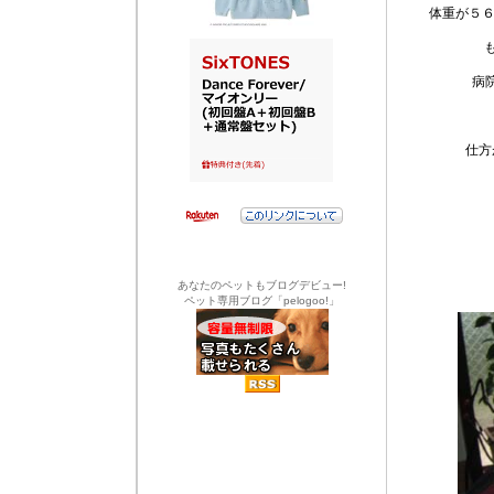
体重が５
病
仕方
あなたのペットもブログデビュー!
ペット専用ブログ「pelogoo!」