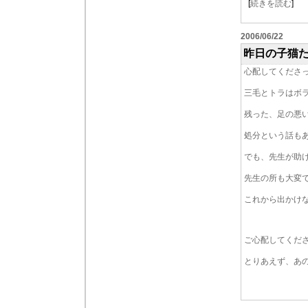
[
続きを読む
]
2006/06/22
昨日の子猫
心配してくださ
三毛とトラはボ
残った、足の悪
処分という話も
でも、先生が助
先生の所も大変
これから出かけ
ご心配してくだ
とりあえず、あ