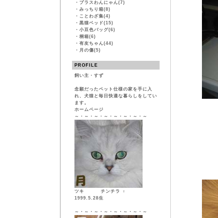
・
プラスわんにゃん(7)
・
みっちり箱(8)
・
ことわざ集(4)
・
黒猫ベッド(15)
・
小豆色バッグ(6)
・
桐箱(6)
・
有友ちゃん(44)
・
月の傷(5)
PROFILE
飼い主・すず
念願だったペット仕様の家を手に入
れ、犬猫と毎日快適な暮らしをしてい
ます。
ホームページ
～・～・～・～・～・～・～・～
ツキ チンチラ ♀
1999.5.28生
～・～・～・～・～・～・～・～