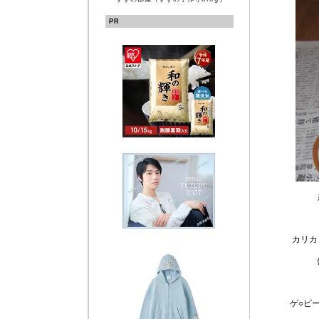
PR
カリカ
ゲ○ピ