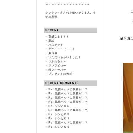
～・～・～・～・～・～・～・～
ケンケン・えさ代を稼いでくる人。す
ずの旦那。
RECENT
・
引越します！！
竜と真
・
影絵
・
バスケット
・
足が・・・（－－；
・
麻呂眉
・
いただいちゃいました！
・
つぶれるぅ～
・
リングピロー
・
箱フィーバー
・
プレゼントのカゴ
RECENT COMMENTS
・
Re: 黒猫ベッドに異変が！？
・
Re: 黒猫ベッドに異変が！？
・
Re: 黒猫ベッドに異変が！？
・
Re: 黒猫ベッドに異変が！？
・
Re: シンとＤＳ
・
Re: 黒猫ベッドに異変が！？
・
Re: シンとＤＳ
・
Re: シンとＤＳ
・
Re: 黒猫ベッドに異変が！？
・
Re: シンとＤＳ