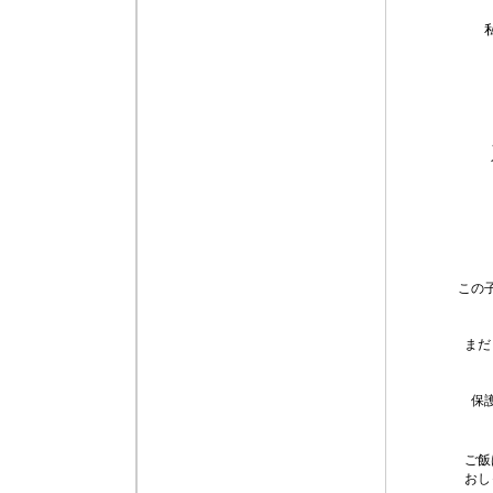
この
まだ
保
ご飯
おし