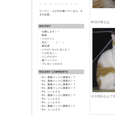
～・～・～・～・～・～・～・～
ケンケン・えさ代を稼いでくる人。す
ずの旦那。
昨日の答えは
RECENT
・
引越します！！
・
影絵
・
バスケット
・
足が・・・（－－；
・
麻呂眉
・
いただいちゃいました！
・
つぶれるぅ～
・
リングピロー
・
箱フィーバー
・
プレゼントのカゴ
RECENT COMMENTS
・
Re: 黒猫ベッドに異変が！？
・
Re: 黒猫ベッドに異変が！？
・
Re: 黒猫ベッドに異変が！？
・
Re: 黒猫ベッドに異変が！？
・
Re: シンとＤＳ
・
Re: 黒猫ベッドに異変が！？
ネタ切れなんで
・
Re: シンとＤＳ
・
Re: シンとＤＳ
・
Re: 黒猫ベッドに異変が！？
・
Re: シンとＤＳ