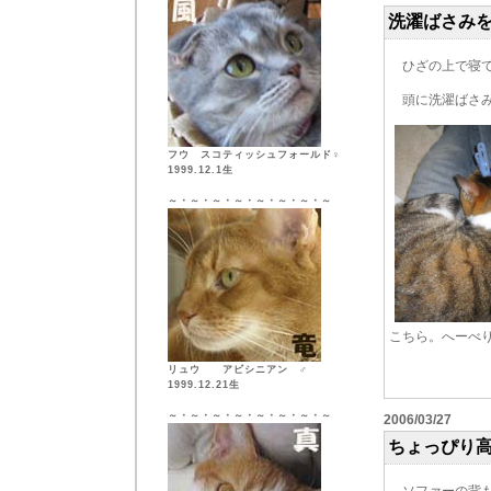
洗濯ばさみ
ひざの上で寝て
頭に洗濯ばさみ
フウ スコティッシュフォールド♀
1999.12.1生
～・～・～・～・～・～・～・～
こちら。へーべり
リュウ アビシニアン ♂
1999.12.21生
～・～・～・～・～・～・～・～
2006/03/27
ちょっぴり