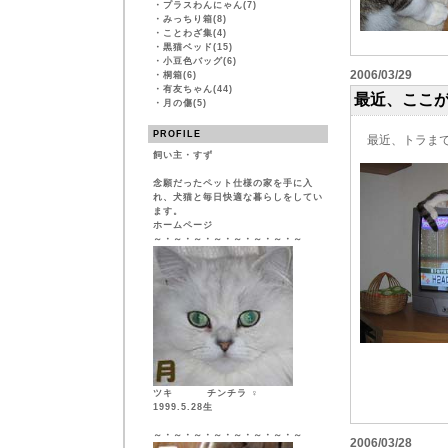
・
プラスわんにゃん(7)
・
みっちり箱(8)
・
ことわざ集(4)
・
黒猫ベッド(15)
・
小豆色バッグ(6)
2006/03/29
・
桐箱(6)
・
有友ちゃん(44)
最近、ここ
・
月の傷(5)
PROFILE
最近、トラまで
飼い主・すず
念願だったペット仕様の家を手に入
れ、犬猫と毎日快適な暮らしをしてい
ます。
ホームページ
～・～・～・～・～・～・～・～
ツキ チンチラ ♀
1999.5.28生
～・～・～・～・～・～・～・～
2006/03/28