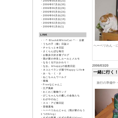
・
2006年08月分(23)
・
2006年07月分(30)
・
2006年06月分(26)
・
2006年05月分(24)
・
2006年04月分(20)
・
2006年03月分(19)
・
2006年02月分(23)
・
2006年01月分(1)
LINK
・
･･*･Black&WhiteCat･*･･ 分家
・
うちの子（猫）日誌２
ヘーベリわん・
・
チャらっと★日記
・
さくらんぼな毎日
・
お散歩大好き猫ブログ
・
我が家の仲良しルールとメルモ
・
なるくる汁おかわり！
2006/03/20
・
なお。＆happyの徒然日記
・
ネコとベランダ畑でHappy Life★
一緒に行く
・
み・ち・く・さ
・
ねこちゃんワールド
・
猫魂
旅行の準備中
・
Freeなにゃんこ
・
江戸風鈴
・
わくわく動物ランド
・
ぴこちゃんちの癒しの金魚たち
・
わがやのねこ
・
スコ・アビ猫日記
・
音猫基地
・
ヘーベリわんにゃん（我が家のもう
１つのblog）
・
すずの部屋（すずの手作りblog）