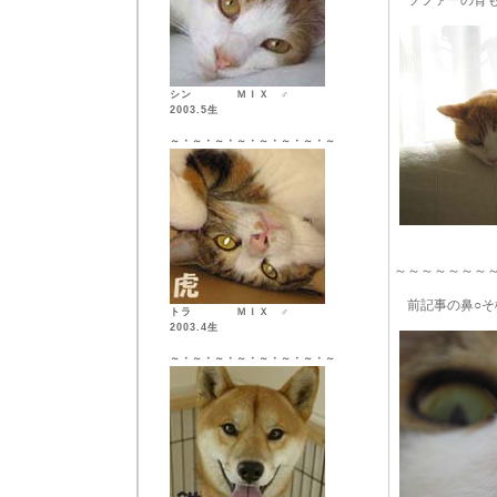
ソファーの背も
シン ＭＩＸ ♂
2003.5生
～・～・～・～・～・～・～・～
～～～～～～～
前記事の鼻○そ
トラ ＭＩＸ ♂
2003.4生
～・～・～・～・～・～・～・～