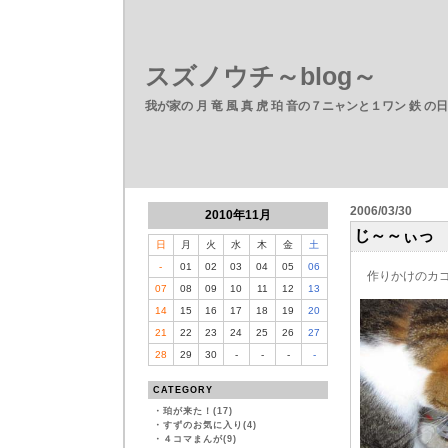
スズノウチ～blog～
我が家の 月 竜 風 真 虎 珀 音の７ニャンと１ワン 鉄 の
2006/03/30
2010年11月
じ～～ぃっ
日
月
火
水
木
金
土
-
01
02
03
04
05
06
作りかけのカゴ
07
08
09
10
11
12
13
14
15
16
17
18
19
20
21
22
23
24
25
26
27
28
29
30
-
-
-
-
CATEGORY
・
珀が来た！(17)
・
すずのお気に入り(4)
・
４コマまんが(9)