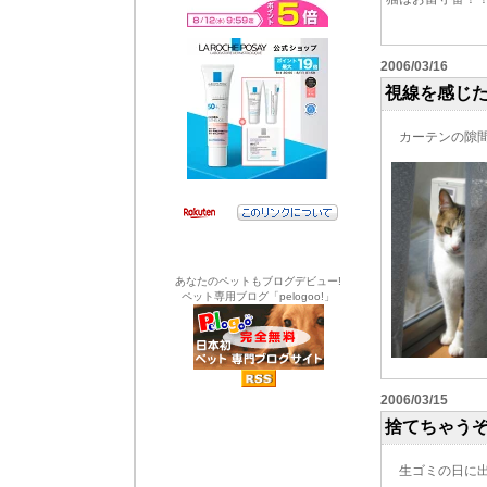
2006/03/16
視線を感じ
カーテンの隙間
あなたのペットもブログデビュー!
ペット専用ブログ「pelogoo!」
2006/03/15
捨てちゃう
生ゴミの日に出