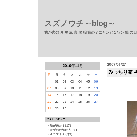
スズノウチ～blog～
我が家の 月 竜 風 真 虎 珀 音の７ニャンと１ワン 鉄 の
2007/06/27
2010年11月
みっちり箱 
日
月
火
水
木
金
土
-
01
02
03
04
05
06
07
08
09
10
11
12
13
14
15
16
17
18
19
20
21
22
23
24
25
26
27
28
29
30
-
-
-
-
CATEGORY
・
珀が来た！(17)
・
すずのお気に入り(4)
・
４コマまんが(9)