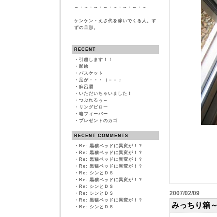
～・～・～・～・～・～・～・～
ケンケン・えさ代を稼いでくる人。す
ずの旦那。
RECENT
・
引越します！！
・
影絵
・
バスケット
・
足が・・・（－－；
・
麻呂眉
・
いただいちゃいました！
・
つぶれるぅ～
・
リングピロー
・
箱フィーバー
・
プレゼントのカゴ
RECENT COMMENTS
・
Re: 黒猫ベッドに異変が！？
・
Re: 黒猫ベッドに異変が！？
・
Re: 黒猫ベッドに異変が！？
・
Re: 黒猫ベッドに異変が！？
・
Re: シンとＤＳ
・
Re: 黒猫ベッドに異変が！？
・
Re: シンとＤＳ
2007/02/09
・
Re: シンとＤＳ
・
Re: 黒猫ベッドに異変が！？
みっちり箱
・
Re: シンとＤＳ