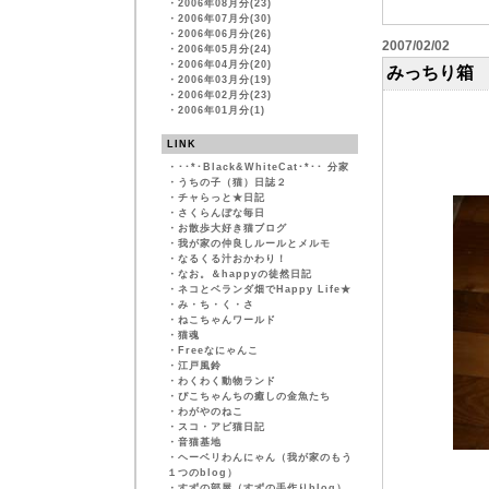
・
2006年08月分(23)
・
2006年07月分(30)
・
2006年06月分(26)
2007/02/02
・
2006年05月分(24)
・
2006年04月分(20)
みっちり箱
・
2006年03月分(19)
・
2006年02月分(23)
・
2006年01月分(1)
LINK
・
･･*･Black&WhiteCat･*･･ 分家
・
うちの子（猫）日誌２
・
チャらっと★日記
・
さくらんぼな毎日
・
お散歩大好き猫ブログ
・
我が家の仲良しルールとメルモ
・
なるくる汁おかわり！
・
なお。＆happyの徒然日記
・
ネコとベランダ畑でHappy Life★
・
み・ち・く・さ
・
ねこちゃんワールド
・
猫魂
・
Freeなにゃんこ
・
江戸風鈴
・
わくわく動物ランド
・
ぴこちゃんちの癒しの金魚たち
・
わがやのねこ
・
スコ・アビ猫日記
・
音猫基地
・
ヘーベリわんにゃん（我が家のもう
１つのblog）
・
すずの部屋（すずの手作りblog）