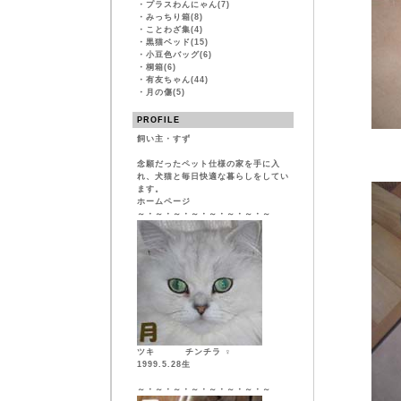
・
プラスわんにゃん(7)
・
みっちり箱(8)
・
ことわざ集(4)
・
黒猫ベッド(15)
・
小豆色バッグ(6)
・
桐箱(6)
・
有友ちゃん(44)
・
月の傷(5)
PROFILE
飼い主・すず
念願だったペット仕様の家を手に入
れ、犬猫と毎日快適な暮らしをしてい
ます。
ホームページ
～・～・～・～・～・～・～・～
ツキ チンチラ ♀
1999.5.28生
～・～・～・～・～・～・～・～