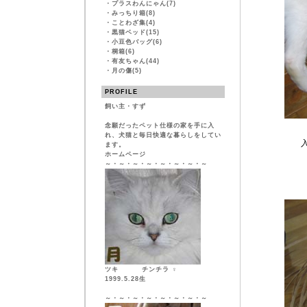
・
プラスわんにゃん(7)
・
みっちり箱(8)
・
ことわざ集(4)
・
黒猫ベッド(15)
・
小豆色バッグ(6)
・
桐箱(6)
・
有友ちゃん(44)
・
月の傷(5)
PROFILE
飼い主・すず
念願だったペット仕様の家を手に入
れ、犬猫と毎日快適な暮らしをしてい
入ってる
ます。
ホームページ
ヒラヒラが
～・～・～・～・～・～・～・～
ツキ チンチラ ♀
1999.5.28生
～・～・～・～・～・～・～・～