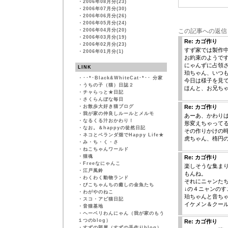
・
2006年08月分(23)
・
2006年07月分(30)
・
2006年06月分(26)
・
2006年05月分(24)
・
2006年04月分(20)
この記事への返信
・
2006年03月分(19)
Re: カゴ作り
・
2006年02月分(23)
すず家では製作
・
2006年01月分(1)
お約束のようで
にゃんずに占領
LINK
珀ちゃん、いつ
・
･･*･Black&WhiteCat･*･･ 分家
今日は様子を見
・
うちの子（猫）日誌２
ほんと、お兄ち
・
チャらっと★日記
・
さくらんぼな毎日
・
お散歩大好き猫ブログ
Re: カゴ作り
・
我が家の仲良しルールとメルモ
あーあ、かわり
・
なるくる汁おかわり！
形変えちゃってる
・
なお。＆happyの徒然日記
その作りかけの
・
ネコとベランダ畑でHappy Life★
虎ちゃん、楕円
・
み・ち・く・さ
・
ねこちゃんワールド
・
猫魂
Re: カゴ作り
・
Freeなにゃんこ
楽しそうな集ま
・
江戸風鈴
もんね。
・
わくわく動物ランド
それにニャンた
・
ぴこちゃんちの癒しの金魚たち
↓の４ニャンのす
・
わがやのねこ
珀ちゃんと音ち
・
スコ・アビ猫日記
イケメン＆クー
・
音猫基地
・
ヘーベリわんにゃん（我が家のもう
１つのblog）
Re: カゴ作り
・
すずの部屋（すずの手作りblog）