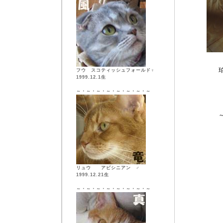
珀も入り
フウ スコティッシュフォールド♀
1999.12.1生
ダメよ
～・～・～・～・～・～・～・～
～～数時
だいぶカ
リュウ アビシニアン ♂
1999.12.21生
～・～・～・～・～・～・～・～