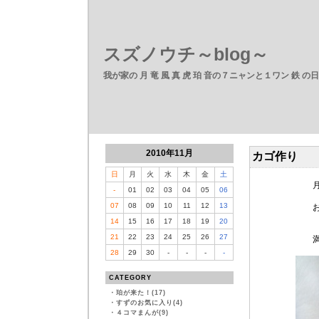
スズノウチ～blog～
我が家の 月 竜 風 真 虎 珀 音の７ニャンと１ワン 鉄 の
2010年11月
カゴ作り
日
月
火
水
木
金
土
月に一度、
-
01
02
03
04
05
06
07
08
09
10
11
12
13
おしゃべり
14
15
16
17
18
19
20
21
22
23
24
25
26
27
満ちゃんが
28
29
30
-
-
-
-
CATEGORY
・
珀が来た！(17)
・
すずのお気に入り(4)
・
４コマまんが(9)