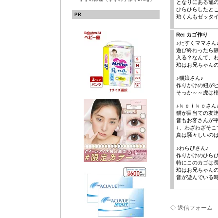
となりにある籠
ひらひらしたところ
PR
珀くんもゼッタ
Re: カゴ作り
♪たすくママさん
遊び終わったら
入る？なんて、
珀はお兄ちゃん
♪猫娘さん♪
作りかけの紐が
そっか～～虎は
♪ｋｅｉｋｏさん
猫が目当ての友
音もお客さんが
↓、わざわざそ
真は騒々しいの
♪わらびさん♪
作りかけのひら
特にこのカゴは
珀はお兄ちゃん
音が遊んでいる
◇ 返信フォーム