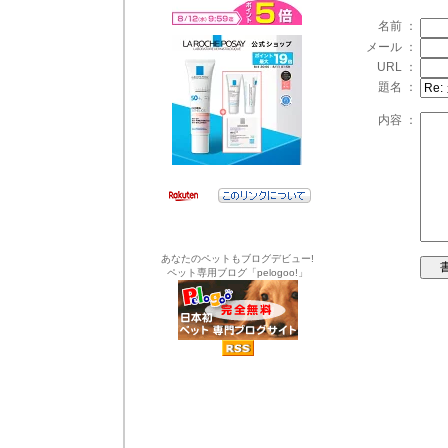
名前 ：
メール ：
URL ：
題名 ：
内容 ：
あなたのペットもブログデビュー!
ペット専用ブログ「pelogoo!」