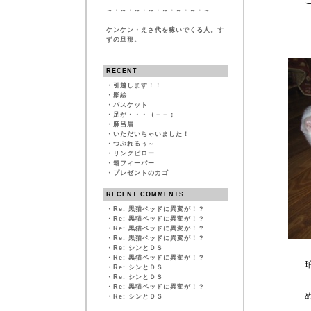
ごそご
～・～・～・～・～・～・～・～
「紐を噛
ケンケン・えさ代を稼いでくる人。す
ずの旦那。
RECENT
・
引越します！！
・
影絵
・
バスケット
・
足が・・・（－－；
・
麻呂眉
・
いただいちゃいました！
・
つぶれるぅ～
・
リングピロー
・
箱フィーバー
・
プレゼントのカゴ
RECENT COMMENTS
・
Re: 黒猫ベッドに異変が！？
・
Re: 黒猫ベッドに異変が！？
・
Re: 黒猫ベッドに異変が！？
・
Re: 黒猫ベッドに異変が！？
・
Re: シンとＤＳ
・
Re: 黒猫ベッドに異変が！？
珀 （一緒に
・
Re: シンとＤＳ
・
Re: シンとＤＳ
・
Re: 黒猫ベッドに異変が！？
めずらしく
・
Re: シンとＤＳ