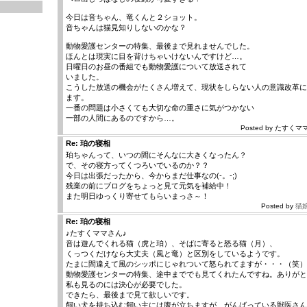
今日は音ちゃん、竜くんと２ショット。
音ちゃんは猫見知りしないのかな？
動物愛護センターの特集、最後まで見れませんでした。
ほんとは現実に目を背けちゃいけないんですけど…。
日曜日のお昼の番組でも動物愛護について放送されて
いました。
こうした放送の機会がたくさん増えて、現状をしらない人の意識改革に
ます。
一番の問題は小さくても大切な命の重さに気がつかない
一部の人間にあるのですから…。
Posted by たすくママ |
Re: 珀の寝相
珀ちゃんって、いつの間にそんなに大きくなったん？
で、その寝方ってくつろいでいるのか？？
今日は出張だったから、今からまだ仕事なの(-。-;)
残業の前にブログをちょっと見て元気を補給中！
また明日ゆっくり寄せてもらいまっさ～！
Posted by
猫
Re: 珀の寝相
♪たすくママさん♪
音は遊んでくれる猫（虎と珀）、そばに寄ると怒る猫（月）、
くっつくだけなら大丈夫（風と竜）と区別をしているようです。
たまに間違えて風のシッポにじゃれついて怒られてますが・・・（笑）
動物愛護センターの特集、途中まででも見てくれたんですね。ありがと
私も見るのには決心が必要でした。
できたら、最後まで見て欲しいです。
飼い犬を持ち込む飼い主には腹が立ちますが、がんばっている獣医さん