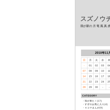
スズノウチ
我が家の 月 竜 風 真
2010年11
日
月
火
水
-
01
02
03
0
07
08
09
10
1
14
15
16
17
1
21
22
23
24
2
28
29
30
-
-
CATEGORY
・
珀が来た！(17)
・
すずのお気に入り(4)
・
４コマまんが(9)