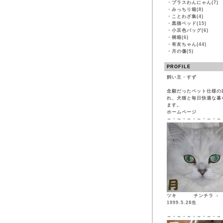
・
プラスわんにゃん(7)
・
みっちり箱(8)
・
ことわざ集(4)
・
黒猫ベッド(15)
・
小豆色バッグ(6)
・
桐箱(6)
・
有友ちゃん(44)
・
月の傷(5)
PROFILE
飼い主・すず
念願だったペット仕様の
れ、犬猫と毎日快適な暮
ます。
ホームページ
～・～・～・～・～・～
ツキ チンチ
1999.5.28生
～・～・～・～・～・～