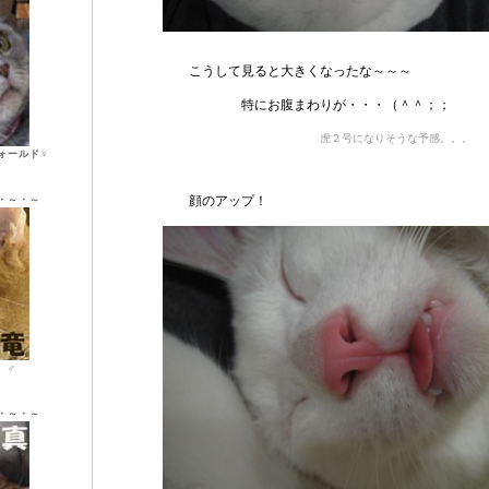
こうして見ると大きくなったな～～～
特にお腹まわりが・・・（＾＾；；
虎２号になりそうな予感。。。
ォールド♀
顔のアップ！
・～・～
ン ♂
・～・～