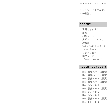
～・～・～・～・～・～
ケンケン・えさ代を稼い
ずの旦那。
RECENT
・
引越します！！
・
影絵
・
バスケット
・
足が・・・（－－；
・
麻呂眉
・
いただいちゃいました
・
つぶれるぅ～
・
リングピロー
・
箱フィーバー
・
プレゼントのカゴ
RECENT COMMENTS
・
Re: 黒猫ベッドに異
・
Re: 黒猫ベッドに異
・
Re: 黒猫ベッドに異
・
Re: 黒猫ベッドに異
・
Re: シンとＤＳ
・
Re: 黒猫ベッドに異
・
Re: シンとＤＳ
・
Re: シンとＤＳ
・
Re: 黒猫ベッドに異
・
Re: シンとＤＳ