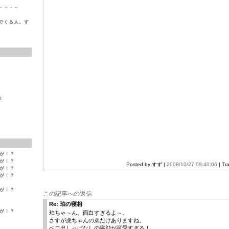
・～・～
でくる人。す
！
変が！？
変が！？
Posted by すず |
2008/10/27 09:40:06
| Tr
変が！？
変が！？
変が！？
この記事への返信
Re: 珀の寝相
変が！？
珀ちゃ～ん、面白すぎるよ～。
さすが虎ちゃんの弟だけありますね。
ベロ出しっぱなしの寝顔が可愛すぎる！