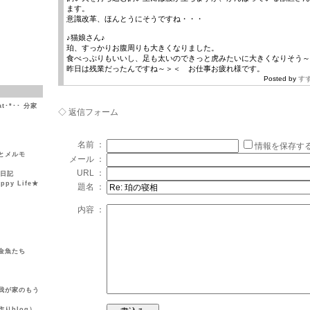
ます。
意識改革、ほんとうにそうですね・・・
♪猫娘さん♪
珀、すっかりお腹周りも大きくなりました。
食べっぷりもいいし、足も太いのできっと虎みたいに大きくなりそう～
昨日は残業だったんですね～＞＜ お仕事お疲れ様です。
Posted by
す
at･*･･ 分家
◇ 返信フォーム
名前 ：
情報を保存す
とメルモ
メール ：
URL ：
然日記
y Life★
題名 ：
内容 ：
金魚たち
我が家のもう
りblog）