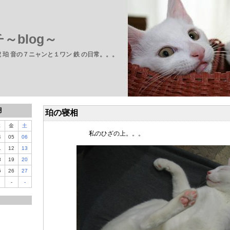
～blog～
 虎 珀 音の７ニャンと１ワン 鉄 の日常。。。
月
珀の寝相
木
金
土
私のひざの上。。。
4
05
06
1
12
13
8
19
20
5
26
27
-
-