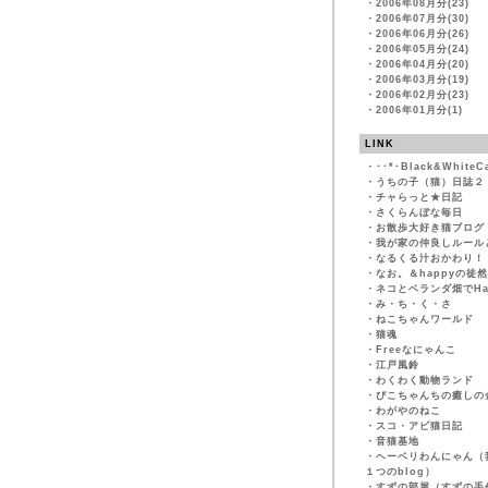
・
2006年08月分(23)
・
2006年07月分(30)
・
2006年06月分(26)
・
2006年05月分(24)
・
2006年04月分(20)
・
2006年03月分(19)
・
2006年02月分(23)
・
2006年01月分(1)
LINK
・
･･*･Black&WhiteC
・
うちの子（猫）日誌２
・
チャらっと★日記
・
さくらんぼな毎日
・
お散歩大好き猫ブログ
・
我が家の仲良しルール
・
なるくる汁おかわり！
・
なお。＆happyの徒
・
ネコとベランダ畑でHapp
・
み・ち・く・さ
・
ねこちゃんワールド
・
猫魂
・
Freeなにゃんこ
・
江戸風鈴
・
わくわく動物ランド
・
ぴこちゃんちの癒しの
・
わがやのねこ
・
スコ・アビ猫日記
・
音猫基地
・
ヘーベリわんにゃん（
１つのblog）
・
すずの部屋（すずの手作