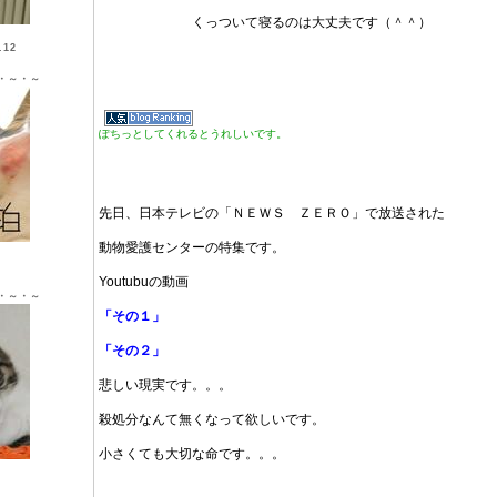
くっついて寝るのは大丈夫です（＾＾）
12
・～・～
ぽちっとしてくれるとうれしいです。
先日、日本テレビの「ＮＥＷＳ ＺＥＲＯ」で放送された
動物愛護センターの特集です。
Ｘ ♂
Youtubuの動画
・～・～
「その１」
「その２」
悲しい現実です。。。
殺処分なんて無くなって欲しいです。
小さくても大切な命です。。。
Ｘ ♀