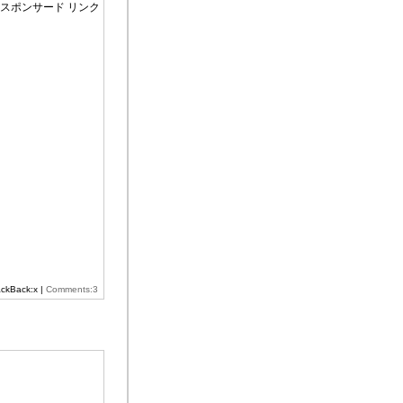
スポンサード リンク
ackBack:x |
Comments:3