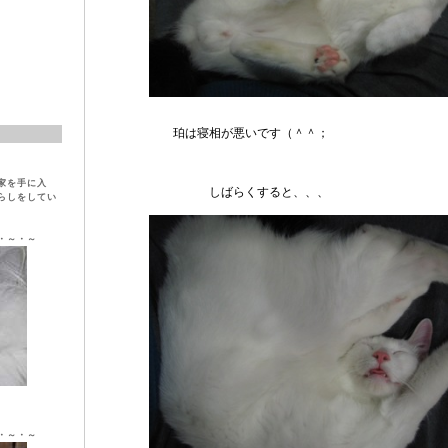
珀は寝相が悪いです（＾＾；
家を手に入
しばらくすると、、、
らしをしてい
・～・～
ラ ♀
・～・～