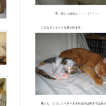
舌、出しっぱなし・・・（＾＾；；
Ｘ ♂
こんな２ショットも見られます。
・～・～
Ｘ ♂
・～・～
竜くん、しつこくベタベタされるのは好きではあり