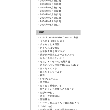
・
2006年08月分(23)
・
2006年07月分(30)
・
2006年06月分(26)
・
2006年05月分(24)
・
2006年04月分(20)
・
2006年03月分(19)
・
2006年02月分(23)
・
2006年01月分(1)
LINK
・
･･*･Black&WhiteCat･*･･ 分家
・
うちの子（猫）日誌２
・
チャらっと★日記
・
さくらんぼな毎日
・
お散歩大好き猫ブログ
・
我が家の仲良しルールとメルモ
・
なるくる汁おかわり！
・
なお。＆happyの徒然日記
・
ネコとベランダ畑でHappy Life★
・
み・ち・く・さ
・
ねこちゃんワールド
・
猫魂
・
Freeなにゃんこ
・
江戸風鈴
・
わくわく動物ランド
・
ぴこちゃんちの癒しの金魚たち
・
わがやのねこ
・
スコ・アビ猫日記
・
音猫基地
・
ヘーベリわんにゃん（我が家のもう
１つのblog）
・
すずの部屋（すずの手作りblog）