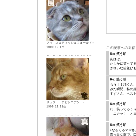
フウ スコティッシュフォールド♀
1999.12.1生
この記事への返信
Re: 笑う珀
～・～・～・～・～・～・～・～
あはは。
たしかに笑って
きれいな歯並び
Re: 笑う珀
もう！！珀くん
みた瞬間、私の
すずさん、ベス
リュウ アビシニアン ♂
Re: 笑う珀
1999.12.21生
わ、笑ってるぅぅぅっ(
「ニカッ！」と
～・～・～・～・～・～・～・～
Re: 笑う珀
♪なるくるママさ
真っ白な顔で、