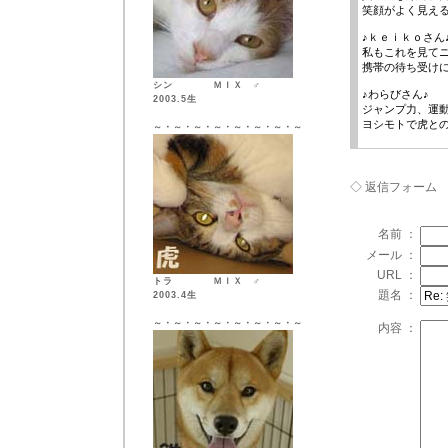
笑顔がよく見え
♪ｋｅｉｋｏさん
私もこれを見て
携帯の待ち受け
シン ＭＩＸ ♂
♪わらびさん♪
2003.5生
ジャンプ力、運動
ヨシモトで虎と
～・～・～・～・～・～・～・～
◇ 返信フォーム
名前 ：
メール ：
URL ：
トラ ＭＩＸ ♂
題名 ：
2003.4生
～・～・～・～・～・～・～・～
内容 ：