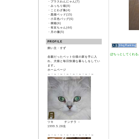
・
プラスわんにゃん(7)
・
みっちり箱(8)
・
ことわざ集(4)
・
黒猫ベッド(15)
・
小豆色バッグ(6)
・
桐箱(6)
・
有友ちゃん(44)
・
月の傷(5)
PROFILE
飼い主・すず
ぽちっとしてくれる
念願だったペット仕様の家を手に入
れ、犬猫と毎日快適な暮らしをしてい
ます。
ホームページ
～・～・～・～・～・～・～・～
ツキ チンチラ ♀
1999.5.28生
～・～・～・～・～・～・～・～