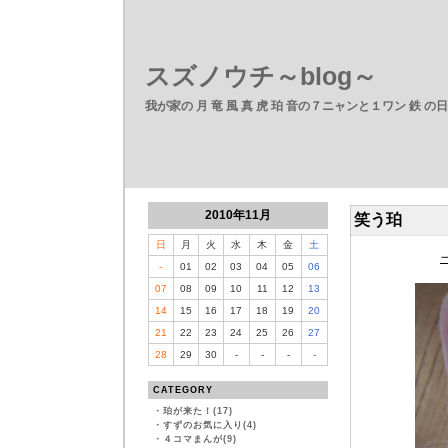
スズノウチ～blog～
我が家の 月 竜 風 真 虎 珀 音の７ニャンと１ワン 鉄 の
2010年11月
笑う珀
日
月
火
水
木
金
土
ニカ
-
01
02
03
04
05
06
07
08
09
10
11
12
13
14
15
16
17
18
19
20
21
22
23
24
25
26
27
28
29
30
-
-
-
-
CATEGORY
・
珀が来た！(17)
・
すずのお気に入り(4)
・
４コマまんが(9)