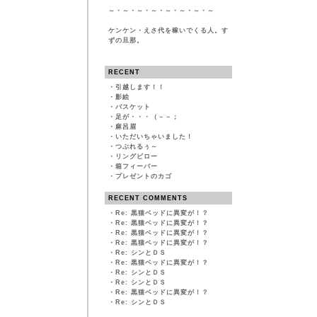
～・～・～・～・～・～・～・～
ケンケン・えさ代を稼いでくる人。す
ずの旦那。
RECENT
・
引越します！！
・
影絵
・
バスケット
・
足が・・・（－－；
・
麻呂眉
・
いただいちゃいました！
・
つぶれるぅ～
・
リングピロー
・
箱フィーバー
・
プレゼントのカゴ
RECENT COMMENTS
・
Re: 黒猫ベッドに異変が！？
・
Re: 黒猫ベッドに異変が！？
・
Re: 黒猫ベッドに異変が！？
・
Re: 黒猫ベッドに異変が！？
・
Re: シンとＤＳ
・
Re: 黒猫ベッドに異変が！？
・
Re: シンとＤＳ
・
Re: シンとＤＳ
・
Re: 黒猫ベッドに異変が！？
・
Re: シンとＤＳ