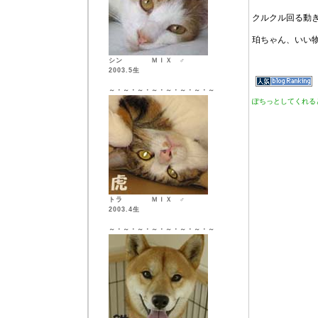
クルクル回る動
珀ちゃん、いい
シン ＭＩＸ ♂
2003.5生
～・～・～・～・～・～・～・～
ぽちっとしてくれる
トラ ＭＩＸ ♂
2003.4生
～・～・～・～・～・～・～・～