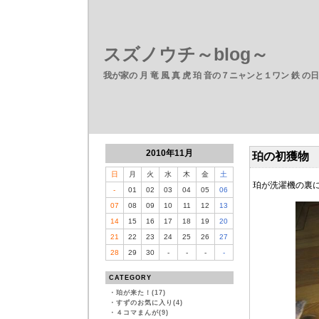
スズノウチ～blog～
我が家の 月 竜 風 真 虎 珀 音の７ニャンと１ワン 鉄 の
2010年11月
珀の初獲物
日
月
火
水
木
金
土
珀が洗濯機の裏
-
01
02
03
04
05
06
07
08
09
10
11
12
13
14
15
16
17
18
19
20
21
22
23
24
25
26
27
28
29
30
-
-
-
-
CATEGORY
・
珀が来た！(17)
・
すずのお気に入り(4)
・
４コマまんが(9)