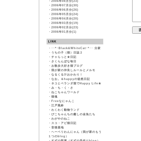
・
2006年08月分(23)
・
2006年07月分(30)
・
2006年06月分(26)
・
2006年05月分(24)
・
2006年04月分(20)
・
2006年03月分(19)
・
2006年02月分(23)
・
2006年01月分(1)
LINK
・
･･*･Black&WhiteCat･*･･ 分家
・
うちの子（猫）日誌２
・
チャらっと★日記
・
さくらんぼな毎日
・
お散歩大好き猫ブログ
・
我が家の仲良しルールとメルモ
・
なるくる汁おかわり！
・
なお。＆happyの徒然日記
・
ネコとベランダ畑でHappy Life★
・
み・ち・く・さ
・
ねこちゃんワールド
・
猫魂
・
Freeなにゃんこ
・
江戸風鈴
・
わくわく動物ランド
・
ぴこちゃんちの癒しの金魚たち
・
わがやのねこ
・
スコ・アビ猫日記
・
音猫基地
・
ヘーベリわんにゃん（我が家のもう
１つのblog）
・
すずの部屋（すずの手作りblog）