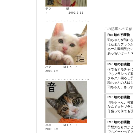
テツ 柴
♂ 2002.3.12
～・～・～・～・～・～・～・～
この記事への返信
Re: 珀の初獲物
珀ちゃんが気に
はたまたブラシ
あーん動画見た
あっちいけー！ヾ(･
Re: 珀の初獲物
ハク ＭＩＸ ♂
何でもオモチャ
2008.4生
でもブラシって
クルクル回るし
～・～・～・～・～・～・～・～
珀ちゃんの大は
珀ちゃん、さっ
Re: 珀の初獲物
珀ちゃ～ん、可
なんでまたブラ
仔猫って何でも
Re: 珀の初獲物
ネネ ＭＩＸ ♀
予想外なものが
2008.9生
でもどーやってブ