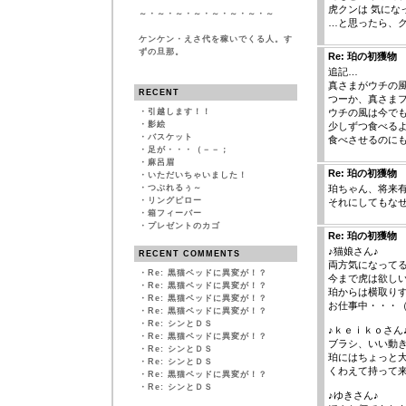
虎クンは 気にな
～・～・～・～・～・～・～・～
…と思ったら、
ケンケン・えさ代を稼いでくる人。す
ずの旦那。
Re: 珀の初獲物
追記…
真さまがウチの
RECENT
つーか、真さまフ
・
引越します！！
ウチの風は今で
・
影絵
少しずつ食べる
・
バスケット
食べさせるのにも
・
足が・・・（－－；
・
麻呂眉
Re: 珀の初獲物
・
いただいちゃいました！
・
つぶれるぅ～
珀ちゃん、将来有
・
リングピロー
それにしてもな
・
箱フィーバー
・
プレゼントのカゴ
Re: 珀の初獲物
♪猫娘さん♪
RECENT COMMENTS
両方気になって
・
Re: 黒猫ベッドに異変が！？
今まで虎は欲し
・
Re: 黒猫ベッドに異変が！？
珀からは横取り
・
Re: 黒猫ベッドに異変が！？
お仕事中・・・
・
Re: 黒猫ベッドに異変が！？
・
Re: シンとＤＳ
♪ｋｅｉｋｏさん
・
Re: 黒猫ベッドに異変が！？
ブラシ、いい動き
・
Re: シンとＤＳ
珀にはちょっと
・
Re: シンとＤＳ
くわえて持って
・
Re: 黒猫ベッドに異変が！？
・
Re: シンとＤＳ
♪ゆきさん♪