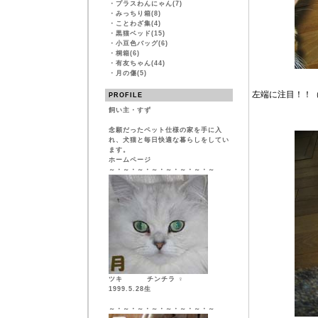
・
プラスわんにゃん(7)
・
みっちり箱(8)
・
ことわざ集(4)
・
黒猫ベッド(15)
・
小豆色バッグ(6)
・
桐箱(6)
・
有友ちゃん(44)
・
月の傷(5)
左端に注目！！
PROFILE
飼い主・すず
念願だったペット仕様の家を手に入
れ、犬猫と毎日快適な暮らしをしてい
ます。
ホームページ
～・～・～・～・～・～・～・～
ツキ チンチラ ♀
1999.5.28生
～・～・～・～・～・～・～・～