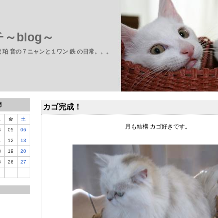
～blog～
 虎 珀 音の７ニャンと１ワン 鉄 の日常。。。
月
カゴ完成！
木
金
土
月も結構 カゴ好きです。
4
05
06
1
12
13
8
19
20
5
26
27
-
-