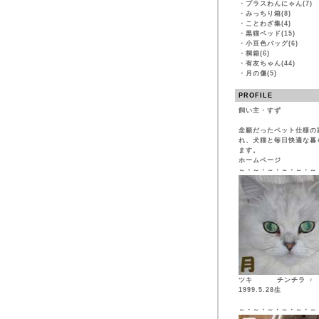
・
プラスわんにゃん(7)
・
みっちり箱(8)
・
ことわざ集(4)
・
黒猫ベッド(15)
・
小豆色バッグ(6)
・
桐箱(6)
・
有友ちゃん(44)
・
月の傷(5)
PROFILE
飼い主・すず
念願だったペット仕様の
れ、犬猫と毎日快適な暮
ます。
ホームページ
～・～・～・～・～・～
ツキ チンチ
1999.5.28生
～・～・～・～・～・～