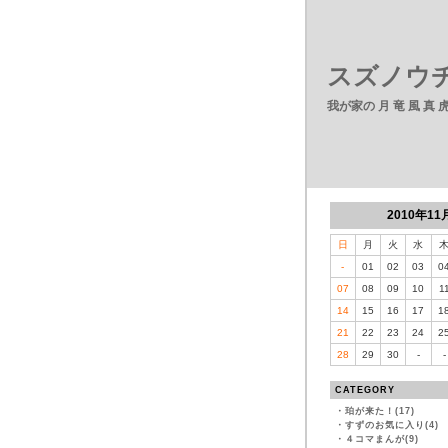
スズノウチ
我が家の 月 竜 風 真
2010年11
日
月
火
水
-
01
02
03
0
07
08
09
10
1
14
15
16
17
1
21
22
23
24
2
28
29
30
-
-
CATEGORY
・
珀が来た！(17)
・
すずのお気に入り(4)
・
４コマまんが(9)