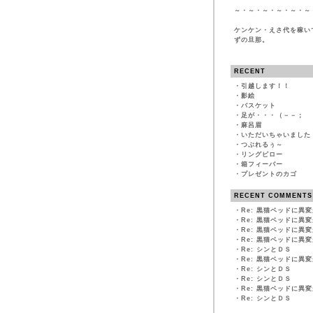
～・～・～・～・～・～
ケンケン・えさ代を稼い
ずの旦那。
RECENT
・
引越します！！
・
影絵
・
バスケット
・
足が・・・（－－；
・
麻呂眉
・
いただいちゃいました
・
つぶれるぅ～
・
リングピロー
・
箱フィーバー
・
プレゼントのカゴ
RECENT COMMENTS
・
Re: 黒猫ベッドに異
・
Re: 黒猫ベッドに異
・
Re: 黒猫ベッドに異
・
Re: 黒猫ベッドに異
・
Re: シンとＤＳ
・
Re: 黒猫ベッドに異
・
Re: シンとＤＳ
・
Re: シンとＤＳ
・
Re: 黒猫ベッドに異
・
Re: シンとＤＳ