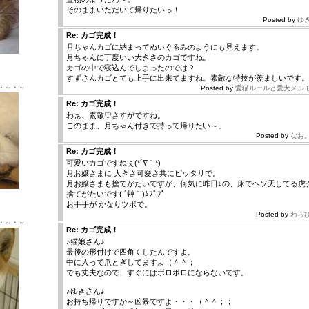
そのままいただいて帰りたいっ！
Posted by
ゆ
Re: カゴ完成！
月ちゃんカゴに納まってぬいぐるみのようにも見えます。
月ちゃんに丁度いい大きさのカゴですね。
Ｘ ♂
カゴの中で寝込んでしまったのでは？
すずさんカゴとても上手に出来てますね。素敵な特技が羨ましいです。
・～・～
Posted by
愛猫ルールと愛犬メル
Re: カゴ完成！
わぁ、素敵♡さすがですね。
このまま、月ちゃん付きで持って帰りたい～。
Posted by
なお
Re: カゴ完成！
可愛いカゴですねぇ(*´∇｀*)
月お嬢さまに 大きさ可愛さ共にピッタリで。
月お嬢さまも捨てがたいですが、何気に昨日↓の、床でヘソ天してる虎
捨てがたいです( ´艸｀)ﾑﾌﾟﾌﾟ
Ｘ ♂
お手手が かなりツボで。
Posted by
わら
・～・～
Re: カゴ完成！
♪猫娘さん♪
最後の形付けで四角くしたんですよ。
中に入って爪とぎしてますよ（＾＾；
でも丈夫なので、すぐにはボロボロにならないです。
♪ゆきさん♪
お持ち帰りですか～凶暴ですよ・・・（＾＾；；