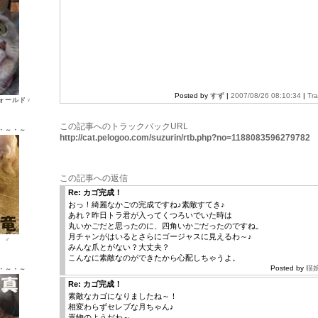
Posted by すず |
2007/08/26 08:10:34
|
Tr
ォールド♀
この記事へのトラックバックURL
・～・～
http://cat.pelogoo.com/suzurin/rtb.php?no=1188083596279782
この記事への返信
Re: カゴ完成！
おっ！綺麗なかごの完成ですね♪素敵すてき♪
あれ？昨日トラ君が入ってくつろいでいた時は
丸いかごだと思ったのに、四角いかごだったのですね。
月チャンがはいるとさらにゴージャスに見えるわ～♪
ン ♂
みんな爪とがない？大丈夫？
こんなに素敵なのができたから心配しちゃうよ。
Posted by
猫
・～・～
Re: カゴ完成！
素敵なカゴになりましたね～！
相変わらずセレブな月ちゃん♪
置物のようだわ～。