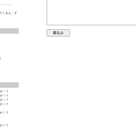
・～・～
でくる人。す
！
変が！？
変が！？
変が！？
変が！？
変が！？
変が！？