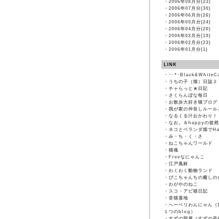
・
2006年08月分(23)
・
2006年07月分(30)
・
2006年06月分(26)
・
2006年05月分(24)
・
2006年04月分(20)
・
2006年03月分(19)
・
2006年02月分(23)
・
2006年01月分(1)
LINK
・
･･*･Black&WhiteC
・
うちの子（猫）日誌２
・
チャらっと★日記
・
さくらんぼな毎日
・
お散歩大好き猫ブログ
・
我が家の仲良しルール
・
なるくる汁おかわり！
・
なお。＆happyの徒
・
ネコとベランダ畑でHapp
・
み・ち・く・さ
・
ねこちゃんワールド
・
猫魂
・
Freeなにゃんこ
・
江戸風鈴
・
わくわく動物ランド
・
ぴこちゃんちの癒しの
・
わがやのねこ
・
スコ・アビ猫日記
・
音猫基地
・
ヘーベリわんにゃん（
１つのblog）
・
すずの部屋（すずの手作