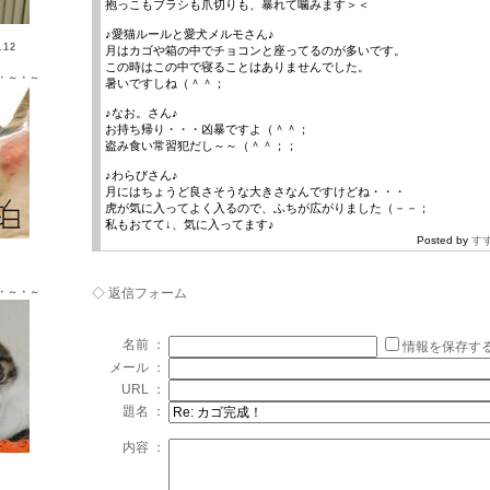
抱っこもブラシも爪切りも、暴れて噛みます＞＜
♪愛猫ルールと愛犬メルモさん♪
12
月はカゴや箱の中でチョコンと座ってるのが多いです。
この時はこの中で寝ることはありませんでした。
・～・～
暑いですしね（＾＾；
♪なお。さん♪
お持ち帰り・・・凶暴ですよ（＾＾；
盗み食い常習犯だし～～（＾＾；；
♪わらびさん♪
月にはちょうど良さそうな大きさなんですけどね・・・
虎が気に入ってよく入るので、ふちが広がりました（－－；
私もおてて↓、気に入ってます♪
Posted by
す
Ｘ ♂
◇ 返信フォーム
・～・～
名前 ：
情報を保存す
メール ：
URL ：
題名 ：
内容 ：
Ｘ ♀