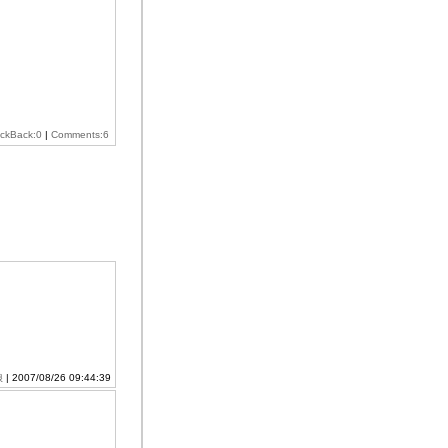
ackBack:0
|
Comments:6
娘
| 2007/08/26 09:44:39