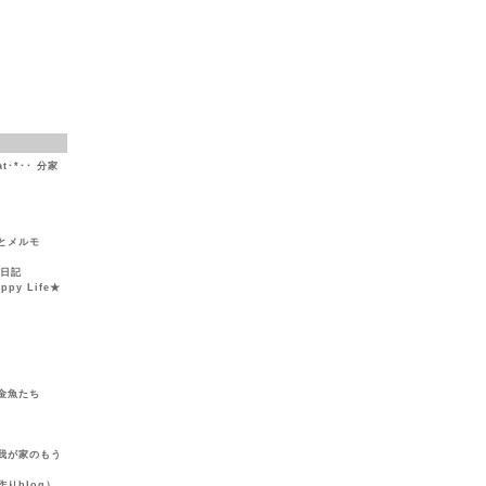
at･*･･ 分家
とメルモ
然日記
y Life★
金魚たち
我が家のもう
りblog）