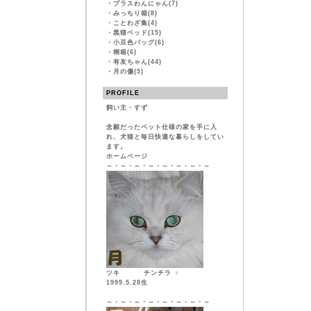
・
プラスわんにゃん(7)
・
みっちり箱(8)
・
ことわざ集(4)
・
黒猫ベッド(15)
・
小豆色バッグ(6)
・
桐箱(6)
・
有友ちゃん(44)
・
月の傷(5)
PROFILE
飼い主・すず
念願だったペット仕様の家を手に入
れ、犬猫と毎日快適な暮らしをしてい
ます。
ホームページ
～・～・～・～・～・～・～・～
ツキ チンチラ ♀
1999.5.28生
～・～・～・～・～・～・～・～