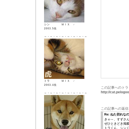
シン ＭＩＸ ♂
2003.5生
～・～・～・～・～・～・～・～
トラ ＭＩＸ ♂
2003.4生
この記事へのトラ
http://cat.pelog
～・～・～・～・～・～・～・～
この記事への返信
Re: ねた切れな
きゃ～、すずさ
ぜひときどき掲載
トラくん、シン