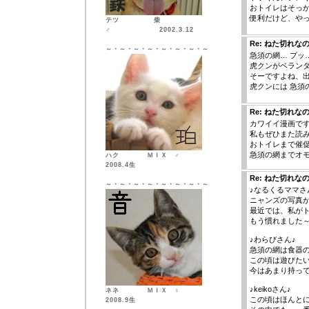
おトイレはそっ
便利だけど、や
テツ 柴
♂ 2002.3.12
Re: ねた切れな
～・～・～・～・～・～・～・～
急須の網… プッ… (ﾉ
虎クンがベラン
そーですよね、
虎クンには 急須の
Re: ねた切れな
カワイイ漫画で
私もぜひまた読
おトイレまで催
急須の網までオ
ハク ＭＩＸ ♂
2008.4生
Re: ねた切れな
～・～・～・～・～・～・～・～
♪なるくるママさ
ニャンズの写真
最近では、私が
もう慣れました
♪わらびさん♪
急須の網は食器
この頃は遊びた
今はあまり持っ
♪keikoさん♪
ネネ ＭＩＸ ♀
この頃はほんと
2008.9生