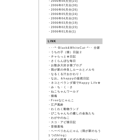
・
2006年08月分(23)
・
2006年07月分(30)
・
2006年06月分(26)
・
2006年05月分(24)
・
2006年04月分(20)
・
2006年03月分(19)
・
2006年02月分(23)
・
2006年01月分(1)
LINK
・
･･*･Black&WhiteCat･*･･ 分家
・
うちの子（猫）日誌２
・
チャらっと★日記
・
さくらんぼな毎日
・
お散歩大好き猫ブログ
・
我が家の仲良しルールとメルモ
・
なるくる汁おかわり！
・
なお。＆happyの徒然日記
・
ネコとベランダ畑でHappy Life★
・
み・ち・く・さ
・
ねこちゃんワールド
・
猫魂
・
Freeなにゃんこ
・
江戸風鈴
・
わくわく動物ランド
・
ぴこちゃんちの癒しの金魚たち
・
わがやのねこ
・
スコ・アビ猫日記
・
音猫基地
・
ヘーベリわんにゃん（我が家のもう
１つのblog）
・
すずの部屋（すずの手作りblog）