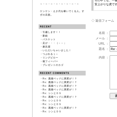
その中でも、一
～・～・～・～・～・～・～・～
安上がりな虎で
ケンケン・えさ代を稼いでくる人。す
ずの旦那。
◇ 返信フォーム
RECENT
・
引越します！！
名前 ：
・
影絵
メール ：
・
バスケット
・
足が・・・（－－；
URL ：
・
麻呂眉
題名 ：
・
いただいちゃいました！
・
つぶれるぅ～
内容 ：
・
リングピロー
・
箱フィーバー
・
プレゼントのカゴ
RECENT COMMENTS
・
Re: 黒猫ベッドに異変が！？
・
Re: 黒猫ベッドに異変が！？
・
Re: 黒猫ベッドに異変が！？
・
Re: 黒猫ベッドに異変が！？
・
Re: シンとＤＳ
・
Re: 黒猫ベッドに異変が！？
・
Re: シンとＤＳ
・
Re: シンとＤＳ
・
Re: 黒猫ベッドに異変が！？
・
Re: シンとＤＳ