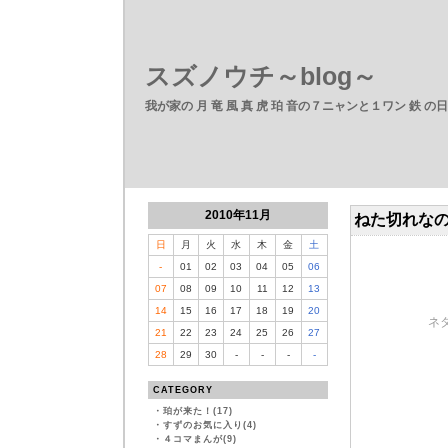
スズノウチ～blog～
我が家の 月 竜 風 真 虎 珀 音の７ニャンと１ワン 鉄 の
2010年11月
ねた切れな
日
月
火
水
木
金
土
-
01
02
03
04
05
06
07
08
09
10
11
12
13
14
15
16
17
18
19
20
ネ
21
22
23
24
25
26
27
28
29
30
-
-
-
-
CATEGORY
・
珀が来た！(17)
・
すずのお気に入り(4)
・
４コマまんが(9)