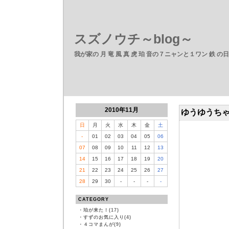
スズノウチ～blog～
我が家の 月 竜 風 真 虎 珀 音の７ニャンと１ワン 鉄 の
2010年11月
ゆうゆうち
日
月
火
水
木
金
土
-
01
02
03
04
05
06
07
08
09
10
11
12
13
14
15
16
17
18
19
20
21
22
23
24
25
26
27
28
29
30
-
-
-
-
CATEGORY
・
珀が来た！(17)
・
すずのお気に入り(4)
・
４コマまんが(9)