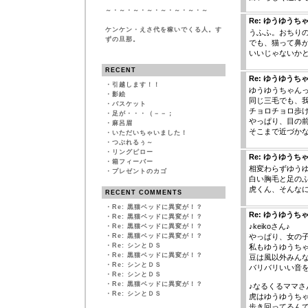
～・～・～・～・～・～・～・～
Re: ゆうゆうち
ケンケン・えさ代を稼いでくる人。す
うふふ。おちりの
ずの旦那。
でも、猫って鼻
いいじゃないか
RECENT
Re: ゆうゆうち
・
引越します！！
ゆうゆうちゃんっ
・
影絵
同じ三毛でも、我
・
バスケット
チョロチョロ歩
・
足が・・・（－－；
やっぱり、目の
・
麻呂眉
そこまで近づかな
・
いただいちゃいました！
・
つぶれるぅ～
・
リングピロー
Re: ゆうゆうち
・
箱フィーバー
相変わらずゆう
・
プレゼントのカゴ
白い胸毛と足の
虎くん、そんな
RECENT COMMENTS
・
Re: 黒猫ベッドに異変が！？
Re: ゆうゆうち
・
Re: 黒猫ベッドに異変が！？
♪keikoさん♪
・
Re: 黒猫ベッドに異変が！？
・
Re: 黒猫ベッドに異変が！？
やっぱり、女の
・
Re: シンとＤＳ
私もゆうゆうち
・
Re: 黒猫ベッドに異変が！？
豆は風以外みん
・
Re: シンとＤＳ
バリバリいい音
・
Re: シンとＤＳ
・
Re: 黒猫ベッドに異変が！？
♪なるくるママさ
・
Re: シンとＤＳ
虎はゆうゆうち
歩き回ってるん