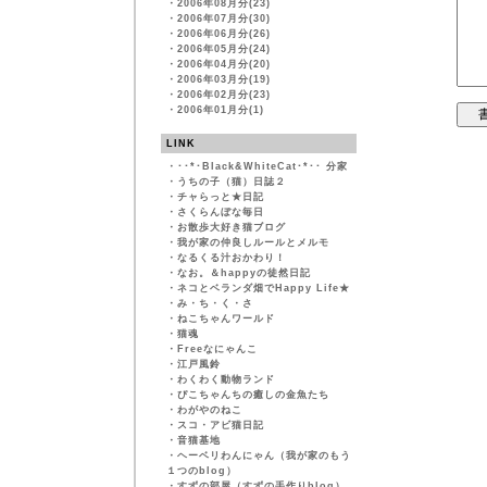
・
2006年08月分(23)
・
2006年07月分(30)
・
2006年06月分(26)
・
2006年05月分(24)
・
2006年04月分(20)
・
2006年03月分(19)
・
2006年02月分(23)
・
2006年01月分(1)
LINK
・
･･*･Black&WhiteCat･*･･ 分家
・
うちの子（猫）日誌２
・
チャらっと★日記
・
さくらんぼな毎日
・
お散歩大好き猫ブログ
・
我が家の仲良しルールとメルモ
・
なるくる汁おかわり！
・
なお。＆happyの徒然日記
・
ネコとベランダ畑でHappy Life★
・
み・ち・く・さ
・
ねこちゃんワールド
・
猫魂
・
Freeなにゃんこ
・
江戸風鈴
・
わくわく動物ランド
・
ぴこちゃんちの癒しの金魚たち
・
わがやのねこ
・
スコ・アビ猫日記
・
音猫基地
・
ヘーベリわんにゃん（我が家のもう
１つのblog）
・
すずの部屋（すずの手作りblog）