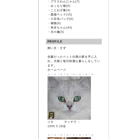
・
プラスわんにゃん(7)
・
みっちり箱(8)
・
ことわざ集(4)
・
黒猫ベッド(15)
・
小豆色バッグ(6)
・
桐箱(6)
・
有友ちゃん(44)
・
月の傷(5)
PROFILE
飼い主・すず
念願だったペット仕様の家を手に入
れ、犬猫と毎日快適な暮らしをしてい
ます。
ホームページ
～・～・～・～・～・～・～・～
ツキ チンチラ ♀
1999.5.28生
～・～・～・～・～・～・～・～