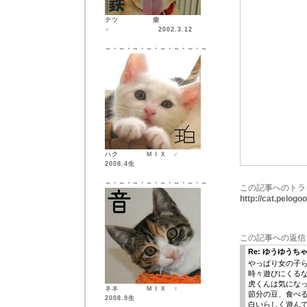
テツ 柴
♂ 2002.3.12
～・～・～・～・～・～・～・～
ハク ＭＩＸ ♂
2008.4生
～・～・～・～・～・～・～・～
この記事へのトラ
http://cat.pelog
この記事への返信
Re: ゆうゆうち
やっぱり女の子
時々遊びにくる
虎くんは気にな
ネネ ＭＩＸ ♀
節分の豆、食べ
2008.9生
白いらしく遊ん