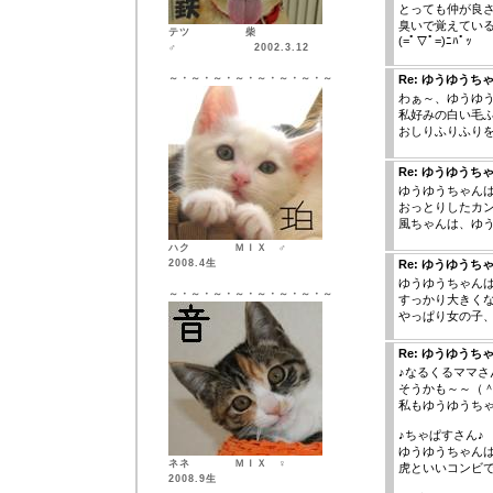
とっても仲が良
臭いで覚えてい
テツ 柴
(=ﾟ▽ﾟ=)ﾆﾊﾟｯ
♂ 2002.3.12
～・～・～・～・～・～・～・～
Re: ゆうゆうち
わぁ～、ゆうゆう
私好みの白い毛
おしりふりふり
Re: ゆうゆうち
ゆうゆうちゃんは、
おっとりしたカ
風ちゃんは、ゆ
ハク ＭＩＸ ♂
2008.4生
Re: ゆうゆうち
ゆうゆうちゃん
～・～・～・～・～・～・～・～
すっかり大きく
やっぱり女の子
Re: ゆうゆうち
♪なるくるママさ
そうかも～～（
私もゆうゆうち
♪ちゃぱすさん♪
ゆうゆうちゃん
ネネ ＭＩＸ ♀
虎といいコンビ
2008.9生