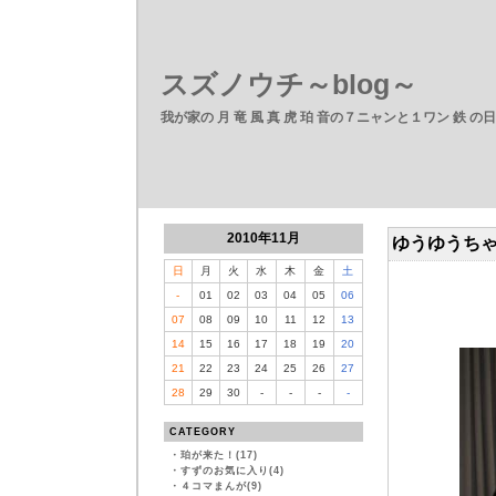
スズノウチ～blog～
我が家の 月 竜 風 真 虎 珀 音の７ニャンと１ワン 鉄 の
2010年11月
ゆうゆうち
日
月
火
水
木
金
土
-
01
02
03
04
05
06
07
08
09
10
11
12
13
14
15
16
17
18
19
20
21
22
23
24
25
26
27
28
29
30
-
-
-
-
CATEGORY
・
珀が来た！(17)
・
すずのお気に入り(4)
・
４コマまんが(9)