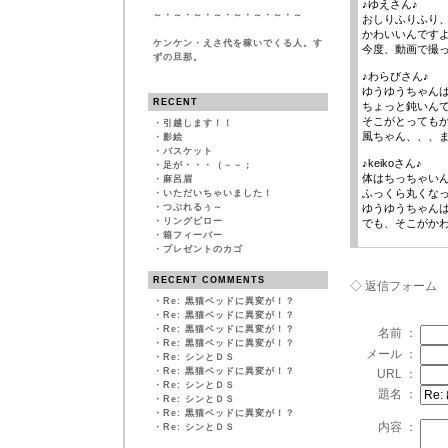
♪ゆえさん♪
～・～・～・～・～・～・～・～
おしりふりふり
かわいいんです
ケンケン・えさ代を稼いでくる人。す
今度、動画で撮
ずの旦那。
♪わらびさん♪
ゆうゆうちゃん
RECENT
ちょっと鈍いん
そこがとっても
・
引越します！！
風ちゃん、、、
・
影絵
・
バスケット
♪keikoさん♪
・
足が・・・（－－；
体はちっちゃい
・
麻呂眉
ふっくら丸くな
・
いただいちゃいました！
・
つぶれるぅ～
ゆうゆうちゃん
・
リングピロー
でも、そこがかわ
・
箱フィーバー
・
プレゼントのカゴ
RECENT COMMENTS
◇ 返信フォーム
・
Re: 黒猫ベッドに異変が！？
・
Re: 黒猫ベッドに異変が！？
・
Re: 黒猫ベッドに異変が！？
名前 ：
・
Re: 黒猫ベッドに異変が！？
メール ：
・
Re: シンとＤＳ
・
Re: 黒猫ベッドに異変が！？
URL ：
・
Re: シンとＤＳ
題名 ：
・
Re: シンとＤＳ
・
Re: 黒猫ベッドに異変が！？
内容 ：
・
Re: シンとＤＳ