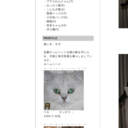
・
プラスわんにゃん(7)
・
みっちり箱(8)
・
ことわざ集(4)
・
黒猫ベッド(15)
・
小豆色バッグ(6)
・
桐箱(6)
・
有友ちゃん(44)
・
月の傷(5)
PROFILE
飼い主・すず
念願だったペット仕様の家を手に入
れ、犬猫と毎日快適な暮らしをしてい
ます。
ホームページ
～・～・～・～・～・～・～・～
ツキ チンチラ ♀
1999.5.28生
～・～・～・～・～・～・～・～