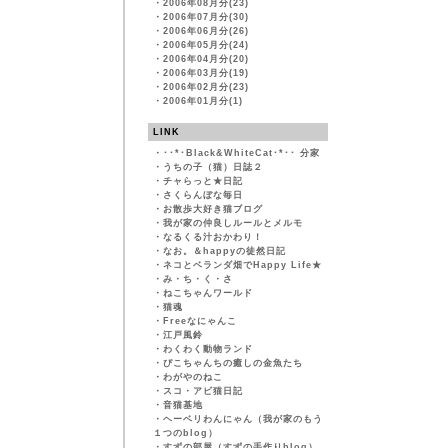
・
2006年08月分(23)
・
2006年07月分(30)
・
2006年06月分(26)
・
2006年05月分(24)
・
2006年04月分(20)
・
2006年03月分(19)
・
2006年02月分(23)
・
2006年01月分(1)
LINK
・
･･*･Black&WhiteCat･*･･ 分家
・
うちの子（猫）日誌２
・
チャらっと★日記
・
さくらんぼな毎日
・
お散歩大好き猫ブログ
・
我が家の仲良しルールとメルモ
・
なるくる汁おかわり！
・
なお。＆happyの徒然日記
・
ネコとベランダ畑でHappy Life★
・
み・ち・く・さ
・
ねこちゃんワールド
・
猫魂
・
Freeなにゃんこ
・
江戸風鈴
・
わくわく動物ランド
・
ぴこちゃんちの癒しの金魚たち
・
わがやのねこ
・
スコ・アビ猫日記
・
音猫基地
・
ヘーベリわんにゃん（我が家のもう
１つのblog）
・
すずの部屋（すずの手作りblog）