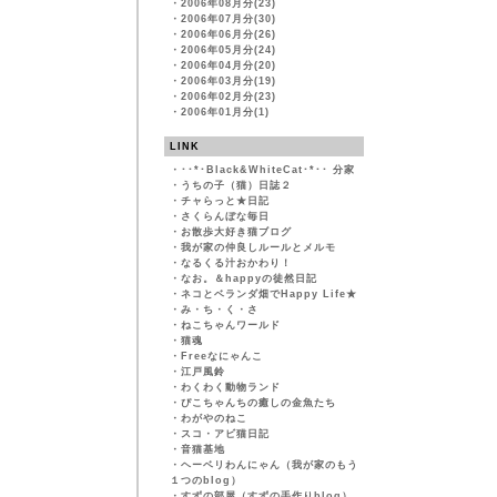
・
2006年08月分(23)
・
2006年07月分(30)
・
2006年06月分(26)
・
2006年05月分(24)
・
2006年04月分(20)
・
2006年03月分(19)
・
2006年02月分(23)
・
2006年01月分(1)
LINK
・
･･*･Black&WhiteCat･*･･ 分家
・
うちの子（猫）日誌２
・
チャらっと★日記
・
さくらんぼな毎日
・
お散歩大好き猫ブログ
・
我が家の仲良しルールとメルモ
・
なるくる汁おかわり！
・
なお。＆happyの徒然日記
・
ネコとベランダ畑でHappy Life★
・
み・ち・く・さ
・
ねこちゃんワールド
・
猫魂
・
Freeなにゃんこ
・
江戸風鈴
・
わくわく動物ランド
・
ぴこちゃんちの癒しの金魚たち
・
わがやのねこ
・
スコ・アビ猫日記
・
音猫基地
・
ヘーベリわんにゃん（我が家のもう
１つのblog）
・
すずの部屋（すずの手作りblog）