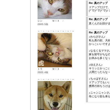
Re: 真のアップ
ドアップだけで
(*´▽)*´▽)*´▽)ﾉ 
Re: 真のアップ
シン ＭＩＸ ♂
真くんのお顔が
2003.5生
～・～・～・～・～・～・～・～
Re: 真のアップ
♪わらびさん♪
私も真の顔、大
かっこいいです
♪なるくるママさ
家を留守がちな
お休みも多くな
♪ゆえさん♪
キリッとかっこい
トラ ＭＩＸ ♂
人間だったらな
2003.4生
♪ちゃぱすさん♪
～・～・～・～・～・～・～・～
ドアップでもい
携帯の待ちうけ
♪ニャンニャンさ
冬になり顔も体