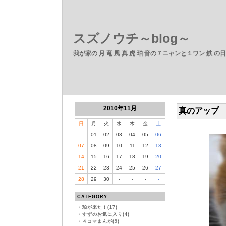
スズノウチ～blog～
我が家の 月 竜 風 真 虎 珀 音の７ニャンと１ワン 鉄 の
2010年11月
真のアップ
日
月
火
水
木
金
土
-
01
02
03
04
05
06
07
08
09
10
11
12
13
14
15
16
17
18
19
20
21
22
23
24
25
26
27
28
29
30
-
-
-
-
CATEGORY
・
珀が来た！(17)
・
すずのお気に入り(4)
・
４コマまんが(9)