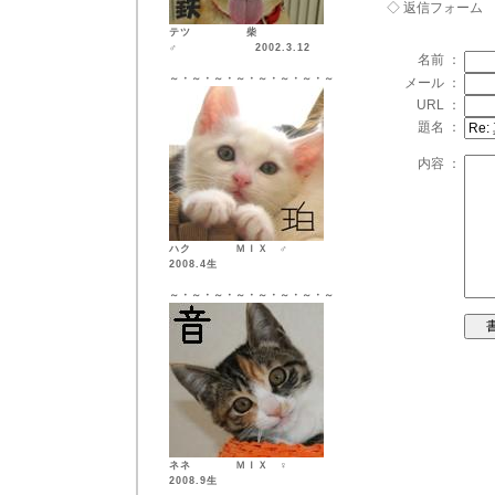
◇ 返信フォーム
テツ 柴
♂ 2002.3.12
名前 ：
～・～・～・～・～・～・～・～
メール ：
URL ：
題名 ：
内容 ：
ハク ＭＩＸ ♂
2008.4生
～・～・～・～・～・～・～・～
ネネ ＭＩＸ ♀
2008.9生