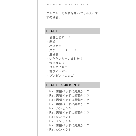
～・～・～・～・～・～・～・～
ケンケン・えさ代を稼いでくる人。す
ずの旦那。
RECENT
・
引越します！！
・
影絵
・
バスケット
・
足が・・・（－－；
・
麻呂眉
・
いただいちゃいました！
・
つぶれるぅ～
・
リングピロー
・
箱フィーバー
・
プレゼントのカゴ
RECENT COMMENTS
・
Re: 黒猫ベッドに異変が！？
・
Re: 黒猫ベッドに異変が！？
・
Re: 黒猫ベッドに異変が！？
・
Re: 黒猫ベッドに異変が！？
・
Re: シンとＤＳ
・
Re: 黒猫ベッドに異変が！？
・
Re: シンとＤＳ
・
Re: シンとＤＳ
・
Re: 黒猫ベッドに異変が！？
・
Re: シンとＤＳ