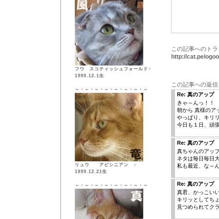
この記事へのトラ
http://cat.pelog
フウ スコティッシュフォールド♀
1999.12.1生
この記事への返信
～・～・～・～・～・～・～・～
Re: 真のアップ
きゃ～んっ！！
朝から 真様のアップ
やっぱり、キリリ
今日も１日、頑
Re: 真のアップ
真ちゃんのアッ
ネタは毎日毎日大
リュウ アビシニアン ♂
私も最近、な～ん
1999.12.21生
Re: 真のアップ
～・～・～・～・～・～・～・～
真君、かっこい
キリッとしてち
見つめられてクラ