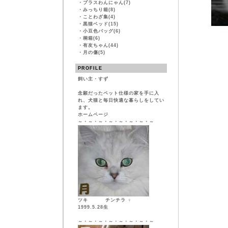
・
プラスわんにゃん(7)
・
みっちり箱(8)
・
ことわざ集(4)
・
黒猫ベッド(15)
・
小豆色バッグ(6)
・
桐箱(6)
・
有友ちゃん(44)
・
月の傷(5)
PROFILE
飼い主・すず
念願だったペット仕様の家を手に入
れ、犬猫と毎日快適な暮らしをしてい
ます。
ホームページ
～・～・～・～・～・～・～・～
ツキ チンチラ ♀
1999.5.28生
～・～・～・～・～・～・～・～