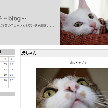
～blog～
 虎 珀 音の７ニャンと１ワン 鉄 の日常。。。
月
虎ちゃん
木
金
土
虎のアップ！
4
05
06
1
12
13
8
19
20
5
26
27
-
-