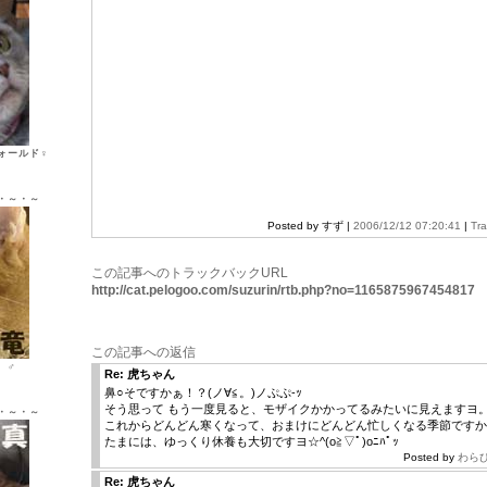
ォールド♀
・～・～
Posted by すず |
2006/12/12 07:20:41
|
Tr
この記事へのトラックバックURL
http://cat.pelogoo.com/suzurin/rtb.php?no=1165875967454817
この記事への返信
ン ♂
Re: 虎ちゃん
鼻○そですかぁ！？(ノ∀≦。)ノぷぷ-ｯ
そう思って もう一度見ると、モザイクかかってるみたいに見えますヨ
・～・～
これからどんどん寒くなって、おまけにどんどん忙しくなる季節ですか
たまには、ゆっくり休養も大切ですヨ☆^(o≧▽ﾟ)oﾆﾊﾟｯ
Posted by
わら
Re: 虎ちゃん