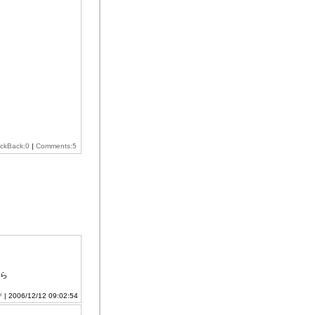
ackBack:0
|
Comments:5
。
ら
び
| 2006/12/12 09:02:54