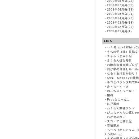
・
2006年08月分(23)
・
2006年07月分(30)
・
2006年06月分(26)
・
2006年05月分(24)
・
2006年04月分(20)
・
2006年03月分(19)
・
2006年02月分(23)
・
2006年01月分(1)
LINK
・
･･*･Black&WhiteC
・
うちの子（猫）日誌２
・
チャらっと★日記
・
さくらんぼな毎日
・
お散歩大好き猫ブログ
・
我が家の仲良しルール
・
なるくる汁おかわり！
・
なお。＆happyの徒
・
ネコとベランダ畑でHapp
・
み・ち・く・さ
・
ねこちゃんワールド
・
猫魂
・
Freeなにゃんこ
・
江戸風鈴
・
わくわく動物ランド
・
ぴこちゃんちの癒しの
・
わがやのねこ
・
スコ・アビ猫日記
・
音猫基地
・
ヘーベリわんにゃん（
１つのblog）
・
すずの部屋（すずの手作