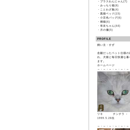
・
プラスわんにゃん(7)
・
みっちり箱(8)
・
ことわざ集(4)
・
黒猫ベッド(15)
・
小豆色バッグ(6)
・
桐箱(6)
・
有友ちゃん(44)
・
月の傷(5)
PROFILE
飼い主・すず
念願だったペット仕様の
れ、犬猫と毎日快適な暮
ます。
ホームページ
～・～・～・～・～・～
ツキ チンチ
1999.5.28生
～・～・～・～・～・～