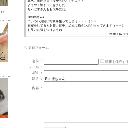
鼻水、咳が止まらなかったんですよ＞＜
ようやく治まってきました。
ちゃぱすさんもお大事にね。
12
♪keikoさん♪
・～・～
ついついお笑い写真を狙ってしまう・・・（＾＾；
昼寝をしてるとお腹、背中、足元に猫タンポが入ってきます（＾＾）
お互いに気をつけようね～
Posted by
す
◇ 返信フォーム
名前 ：
情報を保存す
Ｘ ♂
メール ：
URL ：
・～・～
題名 ：
内容 ：
Ｘ ♀