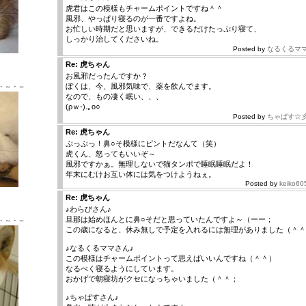
虎君はこの模様もチャームポイントですね＾＾
風邪、やっぱり寝るのが一番ですよね。
お忙しい時期だと思いますが、できるだけたっぷり寝て、
しっかり治してくださいね。
Posted by
なるくるマ
Ｘ ♂
Re: 虎ちゃん
お風邪だったんですか？
ぼくは、今、風邪気味で、薬を飲んでます。
・～・～
なので、もの凄く眠い、、、
(ρｗ-).｡o○
Posted by
ちゃぱす☆
Re: 虎ちゃん
ぷっぷっ！鼻○そ模様にピントだなんて（笑）
虎くん、怒ってもいいぞ～
風邪ですかぁ。無理しないで猫タンポで睡眠睡眠だよ！
年末にむけお互い体には気をつけようねぇ。
Posted by
keiko60
Ｘ ♂
Re: 虎ちゃん
♪わらびさん♪
旦那は始めほんとに鼻○そだと思っていたんですよ～（ーー；
・～・～
この歳になると、休み無しで予定を入れるには無理がありました（＾＾
♪なるくるママさん♪
この模様はチャームポイントって思えばいいんですね（＾＾）
なるべく寝るようにしています。
おかげで朝寝坊がクセになっちゃいました（＾＾；
♪ちゃぱすさん♪