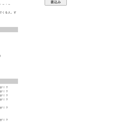
・～・～
でくる人。す
！
変が！？
変が！？
変が！？
変が！？
変が！？
変が！？