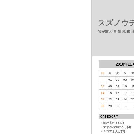
スズノウチ
我が家の 月 竜 風 真
2010年11
日
月
火
水
-
01
02
03
0
07
08
09
10
1
14
15
16
17
1
21
22
23
24
2
28
29
30
-
-
CATEGORY
・
珀が来た！(17)
・
すずのお気に入り(4)
・
４コマまんが(9)