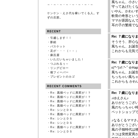
風ちゃん、小さ
～・～・～・～・～・～・～・～
守ってあげたく
いやん、かわいす
ケンケン・えさ代を稼いでくる人。す
軟骨の奇形とい
ずの旦那。
ママが原因なん
耳の子の繁殖で
RECENT
Re: ７歳になり
・
引越します！！
そうそう、肝心な
・
影絵
風ちゃん、お誕
・
バスケット
これからも元気
・
足が・・・（－－；
・
麻呂眉
・
いただいちゃいました！
Re: ７歳になり
・
つぶれるぅ～
ε(*'-')з†.*･ﾟ☆Ha
・
リングピロー
風ちゃん、お誕
・
箱フィーバー
ちっちゃい風ち
・
プレゼントのカゴ
これからも かわ
RECENT COMMENTS
Re: ７歳になり
・
Re: 黒猫ベッドに異変が！？
・
Re: 黒猫ベッドに異変が！？
♪ゆえさん♪
・
Re: 黒猫ベッドに異変が！？
ありがとうござ
・
Re: 黒猫ベッドに異変が！？
風のちっちゃい
・
Re: シンとＤＳ
ペットショップ
・
Re: 黒猫ベッドに異変が！？
・
Re: シンとＤＳ
♪なるくるママさ
・
Re: シンとＤＳ
ありがとうござ
・
Re: 黒猫ベッドに異変が！？
風の子猫時代は
・
Re: シンとＤＳ
スコは突然変異