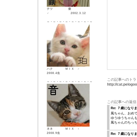
テツ 柴
♂ 2002.3.12
～・～・～・～・～・～・～・～
ハク ＭＩＸ ♂
2008.4生
この記事へのトラ
～・～・～・～・～・～・～・～
http://cat.pelog
この記事への返信
Re: ７歳になり
風ちゃん、おめで
ゆうゆうちゃん
風ちゃんのちっ
ネネ ＭＩＸ ♀
2008.9生
Re: ７歳になり