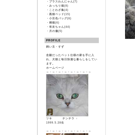
・
プラスわんにゃん(7)
・
みっちり箱(8)
・
ことわざ集(4)
・
黒猫ベッド(15)
・
小豆色バッグ(6)
・
桐箱(6)
・
有友ちゃん(44)
・
月の傷(5)
PROFILE
飼い主・すず
念願だったペット仕様の家を手に入
れ、犬猫と毎日快適な暮らしをしてい
ます。
ホームページ
～・～・～・～・～・～・～・～
ツキ チンチラ ♀
1999.5.28生
～・～・～・～・～・～・～・～