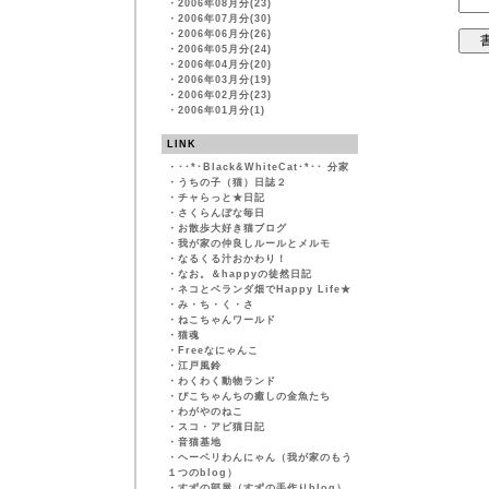
・
2006年08月分(23)
・
2006年07月分(30)
・
2006年06月分(26)
・
2006年05月分(24)
・
2006年04月分(20)
・
2006年03月分(19)
・
2006年02月分(23)
・
2006年01月分(1)
LINK
・
･･*･Black&WhiteCat･*･･ 分家
・
うちの子（猫）日誌２
・
チャらっと★日記
・
さくらんぼな毎日
・
お散歩大好き猫ブログ
・
我が家の仲良しルールとメルモ
・
なるくる汁おかわり！
・
なお。＆happyの徒然日記
・
ネコとベランダ畑でHappy Life★
・
み・ち・く・さ
・
ねこちゃんワールド
・
猫魂
・
Freeなにゃんこ
・
江戸風鈴
・
わくわく動物ランド
・
ぴこちゃんちの癒しの金魚たち
・
わがやのねこ
・
スコ・アビ猫日記
・
音猫基地
・
ヘーベリわんにゃん（我が家のもう
１つのblog）
・
すずの部屋（すずの手作りblog）