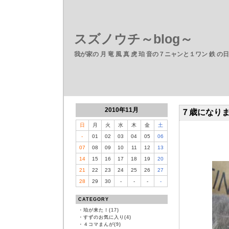
スズノウチ～blog～
我が家の 月 竜 風 真 虎 珀 音の７ニャンと１ワン 鉄 の
2010年11月
７歳になり
日
月
火
水
木
金
土
-
01
02
03
04
05
06
07
08
09
10
11
12
13
14
15
16
17
18
19
20
21
22
23
24
25
26
27
28
29
30
-
-
-
-
CATEGORY
・
珀が来た！(17)
・
すずのお気に入り(4)
・
４コマまんが(9)