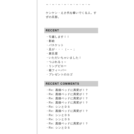
～・～・～・～・～・～・～・～
ケンケン・えさ代を稼いでくる人。す
ずの旦那。
RECENT
・
引越します！！
・
影絵
・
バスケット
・
足が・・・（－－；
・
麻呂眉
・
いただいちゃいました！
・
つぶれるぅ～
・
リングピロー
・
箱フィーバー
・
プレゼントのカゴ
RECENT COMMENTS
・
Re: 黒猫ベッドに異変が！？
・
Re: 黒猫ベッドに異変が！？
・
Re: 黒猫ベッドに異変が！？
・
Re: 黒猫ベッドに異変が！？
・
Re: シンとＤＳ
・
Re: 黒猫ベッドに異変が！？
・
Re: シンとＤＳ
・
Re: シンとＤＳ
・
Re: 黒猫ベッドに異変が！？
・
Re: シンとＤＳ