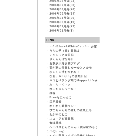
・
2006年08月分(23)
・
2006年07月分(30)
・
2006年06月分(26)
・
2006年05月分(24)
・
2006年04月分(20)
・
2006年03月分(19)
・
2006年02月分(23)
・
2006年01月分(1)
LINK
・
･･*･Black&WhiteCat･*･･ 分家
・
うちの子（猫）日誌２
・
チャらっと★日記
・
さくらんぼな毎日
・
お散歩大好き猫ブログ
・
我が家の仲良しルールとメルモ
・
なるくる汁おかわり！
・
なお。＆happyの徒然日記
・
ネコとベランダ畑でHappy Life★
・
み・ち・く・さ
・
ねこちゃんワールド
・
猫魂
・
Freeなにゃんこ
・
江戸風鈴
・
わくわく動物ランド
・
ぴこちゃんちの癒しの金魚たち
・
わがやのねこ
・
スコ・アビ猫日記
・
音猫基地
・
ヘーベリわんにゃん（我が家のもう
１つのblog）
・
すずの部屋（すずの手作りblog）