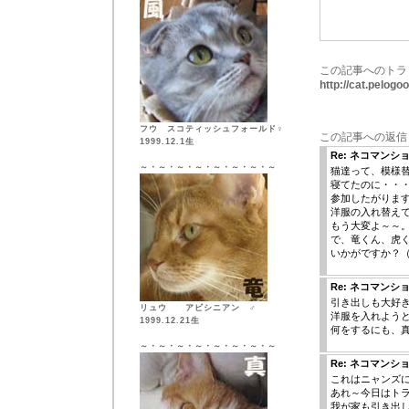
この記事へのトラ
http://cat.pelog
フウ スコティッシュフォールド♀
この記事への返信
1999.12.1生
Re: ネコマンシ
～・～・～・～・～・～・～・～
猫達って、模様
寝てたのに・・
参加したがりま
洋服の入れ替え
もう大変よ～～
で、竜くん、虎
いかがですか？
Re: ネコマンシ
引き出しも大好
リュウ アビシニアン ♂
洋服を入れよう
1999.12.21生
何をするにも、
～・～・～・～・～・～・～・～
Re: ネコマンシ
これはニャンズ
あれ～今日はト
我が家も引き出