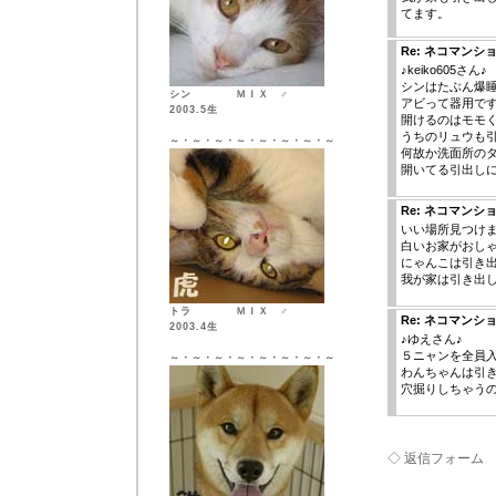
てます。
Re: ネコマンシ
♪keiko605さん♪
シンはたぶん爆
シン ＭＩＸ ♂
アビって器用で
2003.5生
開けるのはモモ
うちのリュウも
～・～・～・～・～・～・～・～
何故か洗面所の
開いてる引出し
Re: ネコマンシ
いい場所見つけ
白いお家がおし
にゃんこは引き
我が家は引き出
トラ ＭＩＸ ♂
Re: ネコマンシ
2003.4生
♪ゆえさん♪
５ニャンを全員
～・～・～・～・～・～・～・～
わんちゃんは引
穴掘りしちゃう
◇ 返信フォーム