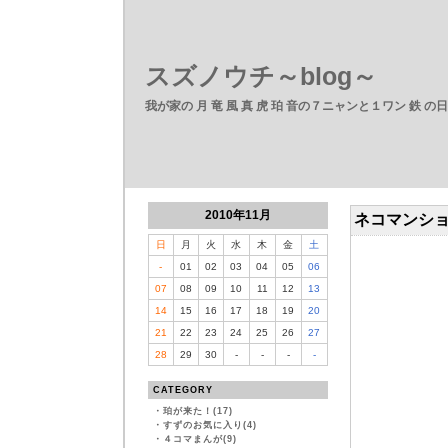
スズノウチ～blog～
我が家の 月 竜 風 真 虎 珀 音の７ニャンと１ワン 鉄 の
2010年11月
ネコマンシ
日
月
火
水
木
金
土
-
01
02
03
04
05
06
07
08
09
10
11
12
13
14
15
16
17
18
19
20
21
22
23
24
25
26
27
28
29
30
-
-
-
-
CATEGORY
・
珀が来た！(17)
・
すずのお気に入り(4)
・
４コマまんが(9)