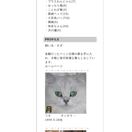
・
プラスわんにゃん(7)
・
みっちり箱(8)
・
ことわざ集(4)
・
黒猫ベッド(15)
・
小豆色バッグ(6)
・
桐箱(6)
・
有友ちゃん(44)
・
月の傷(5)
PROFILE
飼い主・すず
念願だったペット仕様の家を手に入
れ、犬猫と毎日快適な暮らしをしてい
ます。
ホームページ
～・～・～・～・～・～・～・～
ツキ チンチラ ♀
1999.5.28生
～・～・～・～・～・～・～・～