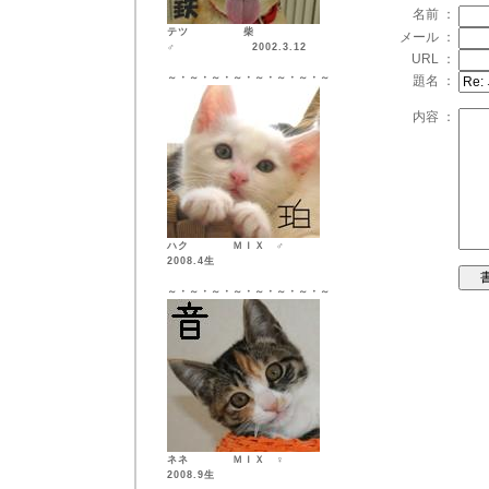
名前 ：
テツ 柴
メール ：
♂ 2002.3.12
URL ：
～・～・～・～・～・～・～・～
題名 ：
内容 ：
ハク ＭＩＸ ♂
2008.4生
～・～・～・～・～・～・～・～
ネネ ＭＩＸ ♀
2008.9生