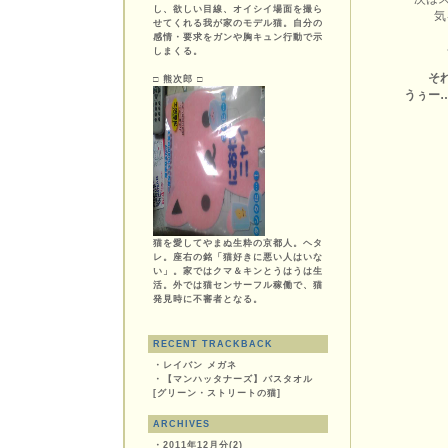
し、欲しい目線、オイシイ場面を撮ら
気
せてくれる我が家のモデル猫。自分の
感情・要求をガンや胸キュン行動で示
しまくる。
そ
□ 熊次郎 □
うぅー
猫を愛してやまぬ生粋の京都人。ヘタ
レ。座右の銘「猫好きに悪い人はいな
い」。家ではクマ＆キンとうはうは生
活。外では猫センサーフル稼働で、猫
発見時に不審者となる。
RECENT TRACKBACK
・
レイバン メガネ
・
【マンハッタナーズ】バスタオル
[グリーン・ストリートの猫]
ARCHIVES
・
2011年12月分(2)