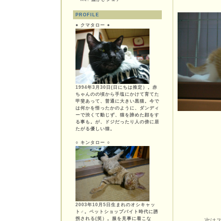
PROFILE
● クマタロー ●
1994年3月30日(日にちは推定）。赤
ちゃんのの頃から手塩にかけて育てた
甲斐あって、普通に大きい黒猫。今で
は何かを悟ったかのように、ダンディ
ーで渋くて動じず、猫を諦めた顔をす
る事も。が、ドジだったり人の傍に居
たがる優しい猫。
○ キンタロー ○
2003年10月5日生まれのオシキャッ
ト♂。ペットショップバイト時代に誘
拐される(笑）。服を見事に着こな
次はス