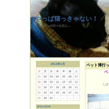
やっぱ猫っきゃない！
クマ＆キンの日々を主に…
2012年1月
ペット博行
日
月
火
水
木
金
土
ペ
01
02
03
04
05
06
07
08
09
10
11
12
13
14
しば
15
16
17
18
19
20
21
22
23
24
25
26
27
28
29
30
31
-
-
-
-
MYALBUM