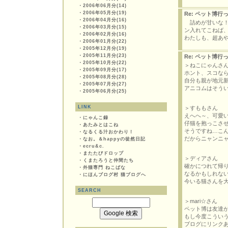
・
2006年06月分(14)
・
2006年05月分(19)
Re: ペット博
・
2006年04月分(16)
詰めが甘いな！
・
2006年03月分(15)
ン入れてこねば
・
2006年02月分(16)
わたしも、超あ
・
2006年01月分(22)
・
2005年12月分(19)
・
2005年11月分(23)
Re: ペット博
・
2005年10月分(22)
＞ねこにゃんさ
・
2005年09月分(17)
ホント、スコな
・
2005年08月分(28)
自分も親が地元
・
2005年07月分(27)
アニコムはそう
・
2005年06月分(25)
LINK
＞すももさん
えへへ～、可愛い
・
にゃんこ録
仔猫を抱っこさ
・
あたみとはこね
そうですね…こ
・
なるくる汁おかわり！
だからニャンニ
・
なお。＆happyの徒然日記
・
ecru&c.
・
またたびドロップ
＞ディアさん
・
くまたろうと仲間たち
確かにつれて帰
・
外猫専門 ねこばな
なるかもしれな
・
にほんブログ村 猫ブログへ
今いる猫さんを
SEARCH
＞mari☆さん
ペット博は友達
もし今度こういう
ブログにリンク