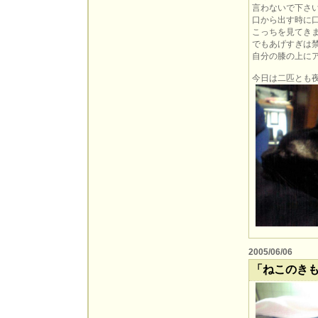
言わないで下さ
口から出す時に
こっちを見てきま
でもあげすぎは
自分の膝の上にア
今日は二匹とも
2005/06/06
「ねこのきも