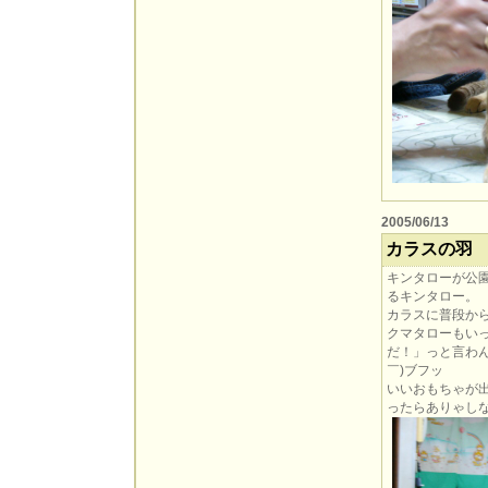
2005/06/13
カラスの羽
キンタローが公
るキンタロー。
カラスに普段か
クマタローもい
だ！」っと言わ
￣)ブフッ
いいおもちゃが
ったらありゃしない