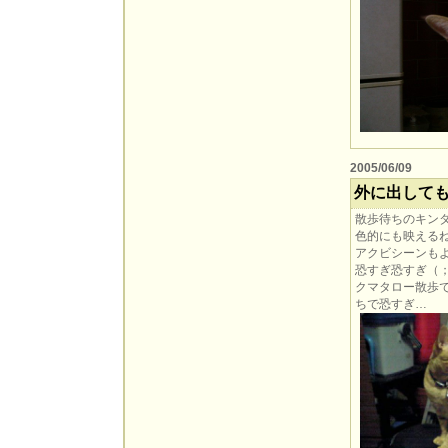
2005/06/09
外に出して
散歩待ちのキン
色的にも映える
アクビシーンも
恐すぎ恐すぎ（
クマタロー散歩
ちで恐すぎ…