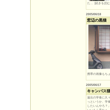
た… [
続きを読む
2005/06/18
窓辺の黒猫
携帯の画像もち
2005/06/17
キャンパス
遠出の学食に久
っというか、学
したいんやろ？