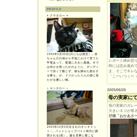
PROFILE
● クマタロー ●
1994年3月30日(日にちは推定）。赤
ちゃんのの頃から手塩にかけて育てた
レポート締め切
甲斐あって、普通に大きい黒猫。今で
時には読み進め
は何かを悟ったかのように、ダンディ
ま、そこでキレ
ーで渋くて動じず、猫を諦めた顔をす
る事も。が、ドジだったり人の傍に居
「こーいつぅー（
たがる優しい猫。
○ キンタロー ○
2005/06/26
母の実家に
母の実家のガレ
大きいネコが母
仔猫「おかあさ
2003年10月5日生まれのオシキャッ
ト♂。ペットショップバイト時代に誘
拐される(笑）。服を見事に着こな