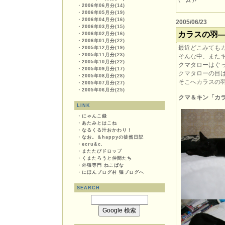
・
2006年06月分(14)
・
2006年05月分(19)
・
2006年04月分(16)
2005/06/23
・
2006年03月分(15)
カラスの羽
・
2006年02月分(16)
・
2006年01月分(22)
最近どこみても
・
2005年12月分(19)
・
2005年11月分(23)
そんな中、また
・
2005年10月分(22)
クマタローはぐ
・
2005年09月分(17)
クマタローの目
・
2005年08月分(28)
そこへカラスの
・
2005年07月分(27)
・
2005年06月分(25)
クマ＆キン「カラス
LINK
・
にゃんこ録
・
あたみとはこね
・
なるくる汁おかわり！
・
なお。＆happyの徒然日記
・
ecru&c.
・
またたびドロップ
・
くまたろうと仲間たち
・
外猫専門 ねこばな
・
にほんブログ村 猫ブログへ
SEARCH