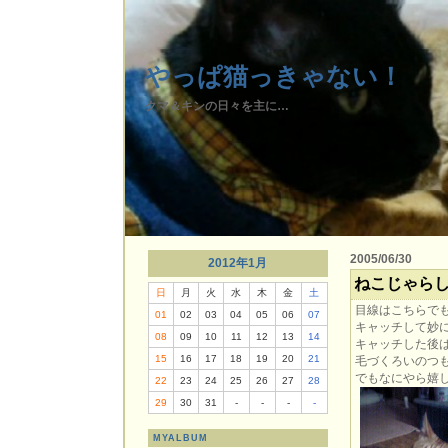
やっぱ猫っきゃない！
クマ＆キンの日々を主に…
2005/06/30
2012年1月
ねこじゃら
日
月
火
水
木
金
土
目線はこちらで
01
02
03
04
05
06
07
キャッチして妙に
08
09
10
11
12
13
14
キャッチした後
15
16
17
18
19
20
21
毛づくろいのつ
でもなにやら嬉
22
23
24
25
26
27
28
29
30
31
-
-
-
-
MYALBUM