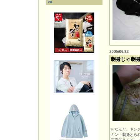
PR
2005/06/22
刺身じゃ刺
何なんだ、キン
キン「刺身とられたぁ