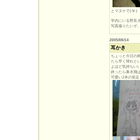
とマヌケで(-∀-)
学内にいる野良ネ
写真撮りたいぞ
2005/06/14
耳かき
ちょっと今日の
たら早く帰れと
よほど気持ちい
終ったら鼻水飛
可愛い2本の前