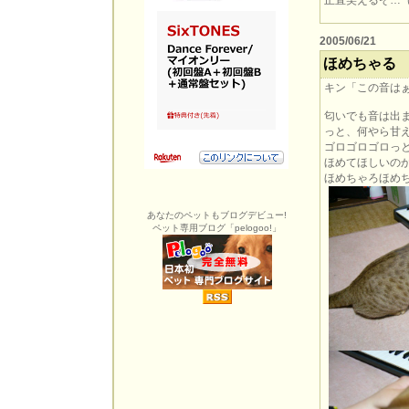
正直笑えるぞ…（
2005/06/21
ほめちゃる
キン「この音は
匂いでも音は出
っと、何やら甘
ゴロゴロゴロっ
ほめてほしいのかな
ほめちゃろほめちゃ
あなたのペットもブログデビュー!
ペット専用ブログ「pelogoo!」