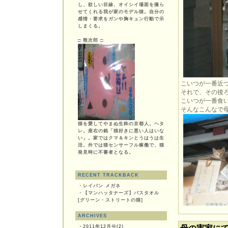
し、欲しい目線、オイシイ場面を撮ら
せてくれる我が家のモデル猫。自分の
感情・要求をガンや胸キュン行動で示
しまくる。
□ 熊次郎 □
こいつが一番近
それで、その後
こいつが一番食
そんなこんなで
猫を愛してやまぬ生粋の京都人。ヘタ
レ。座右の銘「猫好きに悪い人はいな
い」。家ではクマ＆キンとうはうは生
活。外では猫センサーフル稼働で、猫
発見時に不審者となる。
RECENT TRACKBACK
・
レイバン メガネ
・
【マンハッタナーズ】バスタオル
[グリーン・ストリートの猫]
ARCHIVES
・
2011年12月分(2)