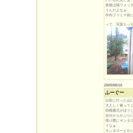
いいもん見たぁ
食後は猫ウォッ
うんだよなぁ…
学内ファミマ前
って、写真ちっちゃ
2005/06/16
ふーぐー
以前に行った山
大人しく被って
幼稚園児がぼうし
自分からかぶり
帰り際にキンタロ
イなぁ…
キンタローとか