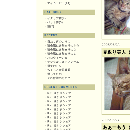
・
マイムービー(14)
CATEGORY
・
イタリア猫(4)
・
ペット博(5)
・
猫(2)
RECENT
・
当たり前のように
2005/06/28
・
猫会議に参加☆その３☆
・
猫会議に参加★その２
見返り美人
・
猫会議に参加☆その１
・
ハロウィーン☆
・
デジタルフォトフレーム
・
探すおしり
・
ちょっと意思疎通
・
探してたの
・
それは誰のもの？
RECENT COMMENTS
・
Re: 温かさシェア
・
Re: 温かさシェア
・
Re: 温かさシェア
・
Re: 温かさシェア
・
Re: 温かさシェア
・
Re: 温かさシェア
・
Re: 温かさシェア
2005/06/27
・
Re: 温かさシェア
・
Re: 温かさシェア
あぁーもう（
・
Re: 温かさシェア