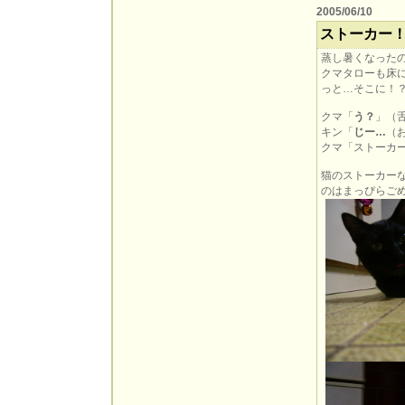
2005/06/10
ストーカー
蒸し暑くなった
クマタローも床
っと…そこに！
クマ「
う？
」（
キン「
じー…
（
クマ「ストーカ
猫のストーカー
のはまっぴらご