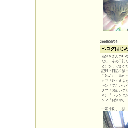
2005/06/05
ペログはじ
猫好きさんのH
だし、今の日記
とにかくできる
記録？日記？猫
手始めに、黒の
クマ「外ええな
キン「でたいっ
クマ「お前いつ
キン「ベランダ
クマ「贅沢やな
一応仲良しっぽ