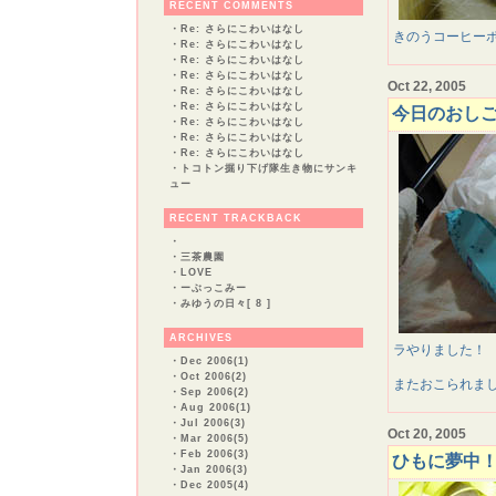
RECENT COMMENTS
・
Re: さらにこわいはなし
きのうコーヒー
・
Re: さらにこわいはなし
・
Re: さらにこわいはなし
・
Re: さらにこわいはなし
Oct 22, 2005
・
Re: さらにこわいはなし
・
Re: さらにこわいはなし
今日のおし
・
Re: さらにこわいはなし
・
Re: さらにこわいはなし
・
Re: さらにこわいはなし
・
トコトン掘り下げ隊生き物にサンキ
ュー
RECENT TRACKBACK
・
・
三茶農園
・
LOVE
・
ーぶっこみー
・
みゆうの日々[ 8 ]
ARCHIVES
ラやりました！
・
Dec 2006(1)
・
Oct 2006(2)
またおこられま
・
Sep 2006(2)
・
Aug 2006(1)
・
Jul 2006(3)
Oct 20, 2005
・
Mar 2006(5)
・
Feb 2006(3)
ひもに夢中
・
Jan 2006(3)
・
Dec 2005(4)