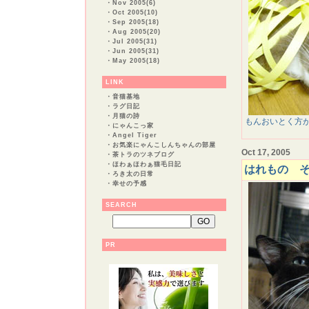
・
Nov 2005(6)
・
Oct 2005(10)
・
Sep 2005(18)
・
Aug 2005(20)
・
Jul 2005(31)
・
Jun 2005(31)
・
May 2005(18)
LINK
・
音猫基地
・
ラグ日記
・
月猫の詩
もんおいとく方
・
にゃんこっ家
・
Angel Tiger
・
お気楽にゃんこしんちゃんの部屋
Oct 17, 2005
・
茶トラのツネブログ
・
ほわぁほわぁ猫毛日記
はれもの 
・
ろき太の日常
・
幸せの予感
SEARCH
PR