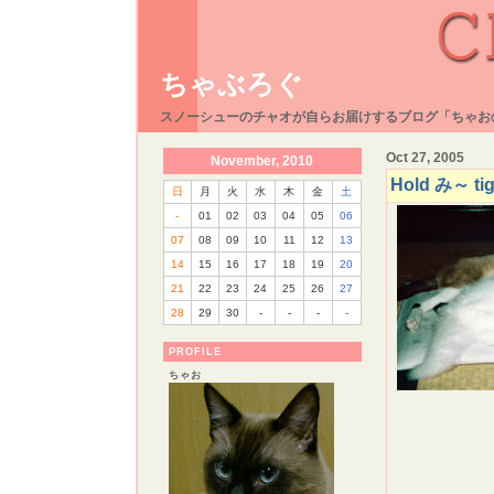
ちゃぶろぐ
スノーシューのチャオが自らお届けするブログ「ちゃお
Oct 27, 2005
November, 2010
Hold み～ tig
日
月
火
水
木
金
土
-
01
02
03
04
05
06
07
08
09
10
11
12
13
14
15
16
17
18
19
20
21
22
23
24
25
26
27
28
29
30
-
-
-
-
PROFILE
ちゃお