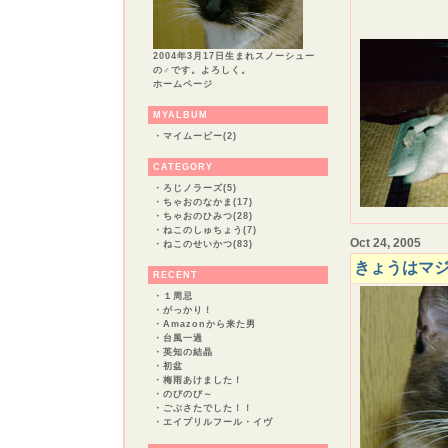
2004年3月17日生まれスノーシュー
の♂です。よろしく。
ホームページ
MYALBUM
・
マイムービー(2)
CATEGORY
・
ろじノラーズ(5)
・
ちゃおのなかま(17)
・
ちゃおのひみつ(28)
・
ねこのしゅちょう(7)
Oct 24, 2005
・
ねこのせいかつ(83)
きょうはマ
RECENT
・
１周忌
・
がっかり！
・
Amazonから来た男
・
台風一過
・
英知の結晶
・
初盆
・
梅雨あけました！
・
のびのび～
・
ごぶさたでした！！
・
エイプリルフール・イヴ