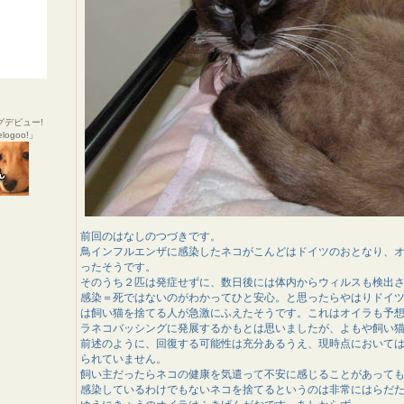
グデビュー!
ogoo!」
前回のはなしのつづきです。
鳥インフルエンザに感染したネコがこんどはドイツのおとなり、
ったそうです。
そのうち２匹は発症せずに、数日後には体内からウィルスも検出
感染＝死ではないのがわかってひと安心。と思ったらやはりドイ
は飼い猫を捨てる人が急激にふえたそうです。これはオイラも予
ラネコバッシングに発展するかもとは思いましたが、よもや飼い
前述のように、回復する可能性は充分あるうえ、現時点において
られていません。
飼い主だったらネコの健康を気遣って不安に感じることがあって
感染しているわけでもないネコを捨てるというのは非常にはらだ