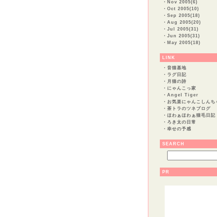
・
Nov 2005(6)
・
Oct 2005(10)
・
Sep 2005(18)
・
Aug 2005(20)
・
Jul 2005(31)
・
Jun 2005(31)
・
May 2005(18)
LINK
・
音猫基地
・
ラグ日記
・
月猫の詩
・
にゃんこっ家
・
Angel Tiger
・
お気楽にゃんこしんち
・
茶トラのツネブログ
・
ほわぁほわぁ猫毛日記
・
ろき太の日常
・
幸せの予感
SEARCH
PR