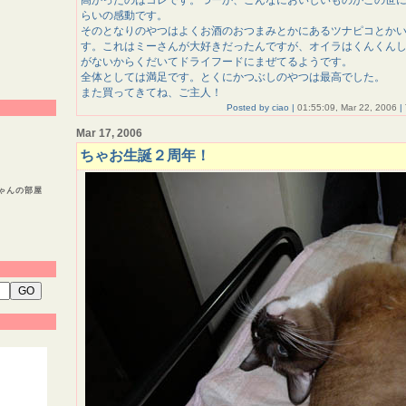
高かったのはコレです。つーか、こんなにおいしいものがこの世
らいの感動です。
そのとなりのやつはよくお酒のおつまみとかにあるツナピコとか
す。これはミーさんが大好きだったんですが、オイラはくんくん
がないからくだいてドライフードにまぜてるようです。
全体としては満足です。とくにかつぶしのやつは最高でした。
また買ってきてね、ご主人！
Posted by ciao |
01:55:09, Mar 22, 2006
|
Mar 17, 2006
ちゃお生誕２周年！
ゃんの部屋