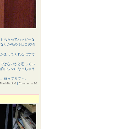
トももらってハッピーな
くなりがちの今日この頃
にかまってくれるはずで
んではないかと思ってい
果的にウソになっちゃう
た。買ってきて～。
TrackBack:0
|
Comments:10