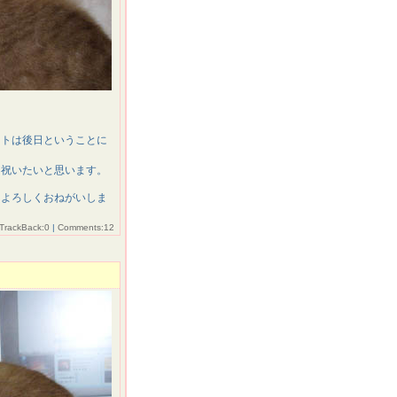
ントは後日ということに
を祝いたいと思います。
、よろしくおねがいしま
TrackBack:0
|
Comments:12