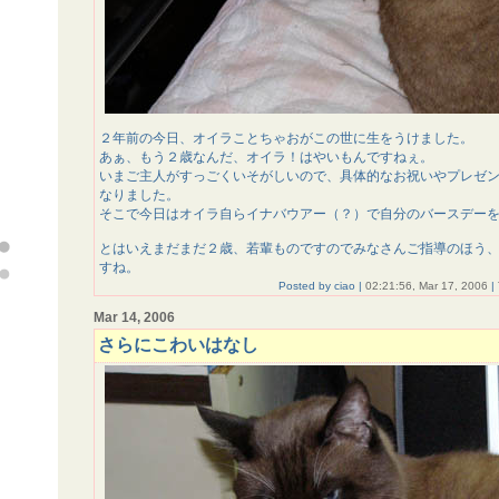
２年前の今日、オイラことちゃおがこの世に生をうけました。
あぁ、もう２歳なんだ、オイラ！はやいもんですねぇ。
いまご主人がすっごくいそがしいので、具体的なお祝いやプレゼ
なりました。
そこで今日はオイラ自らイナバウアー（？）で自分のバースデー
とはいえまだまだ２歳、若輩ものですのでみなさんご指導のほう
すね。
Posted by ciao |
02:21:56, Mar 17, 2006
|
Mar 14, 2006
さらにこわいはなし