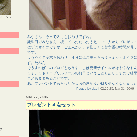
スノーシュー
みなさん、今日で３月もおわりですね。
誕生日でみなさんに祝っていただいたうえ、ご主人からプレゼン
はずのオイラですが、ご主人がメチャ忙しくて留守番の時間が長
です。
ようやく年度末もおわり、４月にはご主人ももうちょっとオイラ
す。たぶん…。
そうすればこのブログももうすこしは更新サイクルがはやくなる
ます。まぁエイプリルフールの前日ということもありますので結
こともままあることです。
あ、プレゼントでもらったかつおの厚削りが残り少なくなりまし
Posted by ciao |
02:26:25, Mar 31, 2006
|
Mar 22, 2006
プレゼント４点セット
ヴ