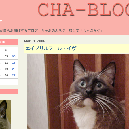
ぐ
が自らお届けするブログ「ちゃおのぶろぐ」略して「ちゃぶろぐ」
Mar 31, 2006
010
エイプリルフール・イヴ
木
金
土
4
05
06
1
12
13
8
19
20
5
26
27
-
-