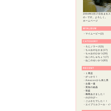
2004年3月17日生まれ
の♂です。よろしく。
ホームページ
MYALBUM
・
マイムービー(2)
CATEGORY
・
ろじノラーズ(5)
・
ちゃおのなかま(17)
・
ちゃおのひみつ(28)
・
ねこのしゅちょう(7)
・
ねこのせいかつ(83)
RECENT
・
１周忌
・
がっかり！
・
Amazonから来た男
・
台風一過
・
英知の結晶
・
初盆
・
梅雨あけました！
・
のびのび～
・
ごぶさたでした！！
・
エイプリルフール・イ