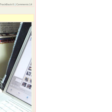
TrackBack:0
|
Comments:14