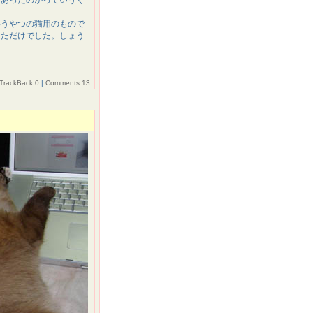
にあったのかっていうく
いうやつの猫用のもので
しただけでした。しょう
TrackBack:0
|
Comments:13