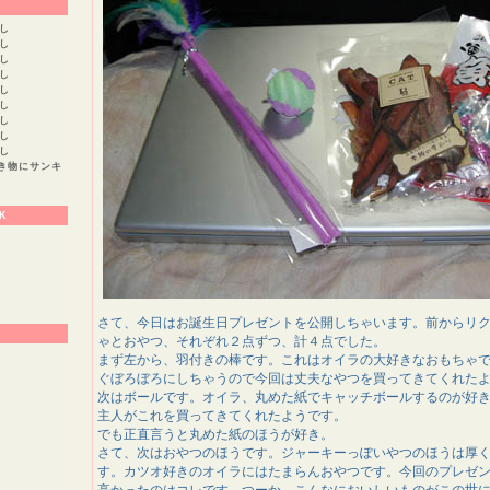
し
し
し
し
し
し
し
し
し
き物にサンキ
K
さて、今日はお誕生日プレゼントを公開しちゃいます。前からリ
ゃとおやつ、それぞれ２点ずつ、計４点でした。
まず左から、羽付きの棒です。これはオイラの大好きなおもちゃ
ぐぼろぼろにしちゃうので今回は丈夫なやつを買ってきてくれた
次はボールです。オイラ、丸めた紙でキャッチボールするのが好
主人がこれを買ってきてくれたようです。
でも正直言うと丸めた紙のほうが好き。
さて、次はおやつのほうです。ジャーキーっぽいやつのほうは厚
す。カツオ好きのオイラにはたまらんおやつです。今回のプレゼ