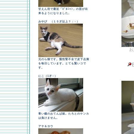
甘えん坊で最近「ｺﾞﾛﾆｬﾝ」の芸が出
来るようになりました。
みやび （１５才以上？：♀）
お
元のら猫です。慢性腎不全で皮下点滴
を毎日しています。とても賢いコで
す。
にこ（1才♀）
青い瞳のおてんば姫。たろとのケンカ
は負けません。
アヤ＆ヨウ