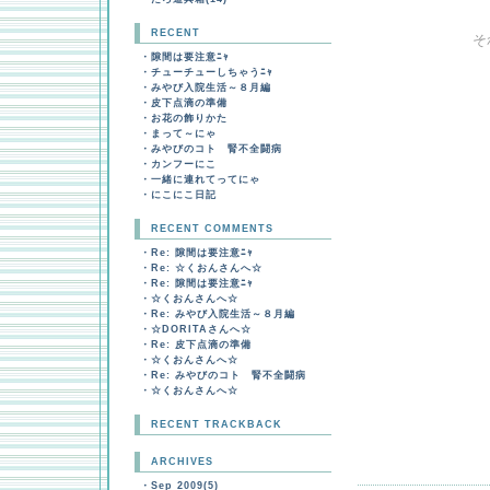
RECENT
そ
・
隙間は要注意ﾆｬ
・
チューチューしちゃうﾆｬ
・
みやび入院生活～８月編
・
皮下点滴の準備
・
お花の飾りかた
・
まって～にゃ
・
みやびのコト 腎不全闘病
・
カンフーにこ
・
一緒に連れてってにゃ
・
にこにこ日記
RECENT COMMENTS
・
Re: 隙間は要注意ﾆｬ
・
Re: ☆くおんさんへ☆
・
Re: 隙間は要注意ﾆｬ
・
☆くおんさんへ☆
・
Re: みやび入院生活～８月編
・
☆DORITAさんへ☆
・
Re: 皮下点滴の準備
・
☆くおんさんへ☆
・
Re: みやびのコト 腎不全闘病
・
☆くおんさんへ☆
RECENT TRACKBACK
ARCHIVES
・
Sep 2009(5)