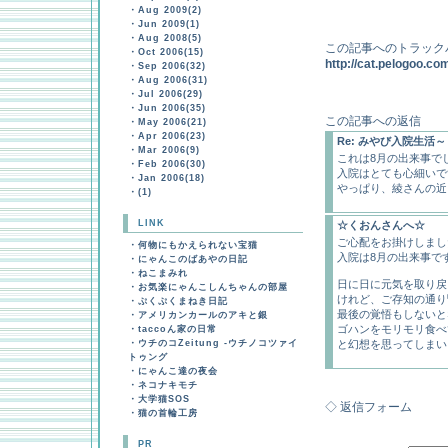
・
Aug 2009(2)
・
Jun 2009(1)
・
Aug 2008(5)
この記事へのトラック
・
Oct 2006(15)
http://cat.pelogoo.
・
Sep 2006(32)
・
Aug 2006(31)
・
Jul 2006(29)
・
Jun 2006(35)
この記事への返信
・
May 2006(21)
・
Apr 2006(23)
Re: みやび入院生活
・
Mar 2006(9)
これは8月の出来事で
・
Feb 2006(30)
入院はとても心細いで
・
Jan 2006(18)
やっぱり、綾さんの近
・
(1)
LINK
☆くおんさんへ☆
ご心配をお掛けしまし
・
何物にもかえられない宝猫
入院は8月の出来事で
・
にゃんこのばあやの日記
・
ねこまみれ
日に日に元気を取り戻
・
お気楽にゃんこしんちゃんの部屋
けれど、ご存知の通り
・
ぷくぷくまねき日記
最後の覚悟もしないと
・
アメリカンカールのアキと銀
ゴハンをモリモリ食べ
・
taccoん家の日常
・
ウチのコZeitung -ウチノコツァイ
と幻想を思ってしまい
トゥング
・
にゃんこ達の夜会
・
ネコナキモチ
・
大学猫SOS
◇ 返信フォーム
・
猫の首輪工房
PR