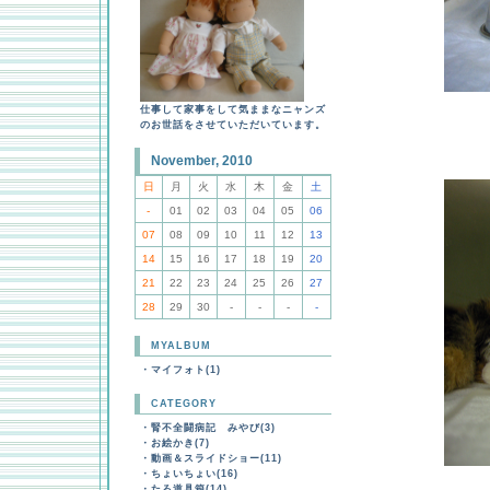
仕事して家事をして気ままなニャンズ
のお世話をさせていただいています。
November, 2010
日
月
火
水
木
金
土
-
01
02
03
04
05
06
07
08
09
10
11
12
13
14
15
16
17
18
19
20
21
22
23
24
25
26
27
28
29
30
-
-
-
-
MYALBUM
・
マイフォト(1)
CATEGORY
・
腎不全闘病記 みやび(3)
・
お絵かき(7)
・
動画＆スライドショー(11)
・
ちょいちょい(16)
・
たろ道具箱(14)