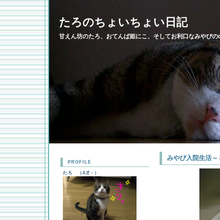
たろのちょいちょい日記
甘えん坊のたろ、おてんば姫にこ、そしてお利口なみやびのdi
みやび入院生活～
PROFILE
たろ （4才♂）