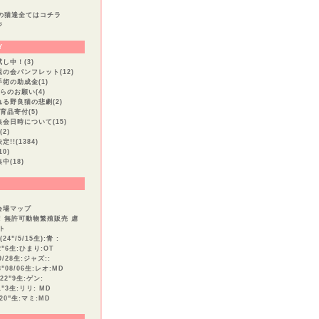
中の猫達全てはコチラ
ジ
Y
し中！(3)
の会パンフレット(12)
術の助成金(1)
らのお願い(4)
る野良猫の悲劇(2)
育品寄付(5)
会日時について(15)
2)
!!(1384)
0)
中(18)
会場マップ
! 無許可動物繁殖販売 虐
ト
24"/5/15生):青 :
2"6生:ひまり:OT
9/28生:ジャズ::
3"08/06生:レオ:MD
22"9生:ゲン:
1"3生:リリ: MD
20"生:マミ:MD