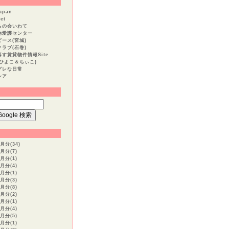
apan
et
ちの会いわて
物愛護センター
ース(宮城)
ラブ(石巻)
す賃貸物件情報Site
ひよこ＆ちぃこ)
グレな日常
シア
S
月分(34)
7月分(7)
6月分(1)
3月分(4)
1月分(1)
2月分(3)
1月分(8)
0月分(2)
8月分(1)
7月分(4)
6月分(5)
5月分(1)