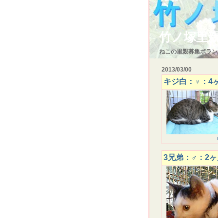
竹ノ塚里
ねこの里親募集ボラン
2013/03/00
キジ白：♀：4ヶ
3兄弟：♂：2ヶ月