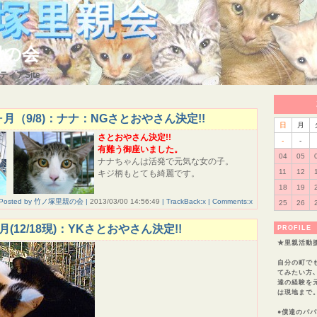
親の会
ティアSite
月（9/8)：ナナ：NGさとおやさん決定!!
日
月
さとおやさん決定!!
-
-
有難う御座いました。
04
05
ナナちゃんは活発で元気な女の子。
11
12
キジ柄もとても綺麗です。
18
19
Posted by 竹ノ塚里親の会 |
2013/03/00 14:56:49
| TrackBack:x | Comments:x
25
26
(12/18現)：YKさとおやさん決定!!
PROFILE
★里親活動
自分の町で
てみたい方
達の経験を
は現地まで
●僕達のパパ