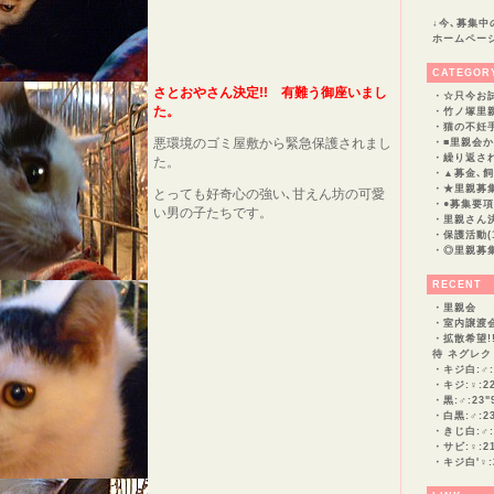
↓今､募集
ホームペー
CATEGOR
さとおやさん決定!!
有難う御座いまし
・
☆只今お試
た。
・
竹ノ塚里親
・
猫の不妊手
悪環境のゴミ屋敷から緊急保護されまし
・
■里親会か
・
繰り返され
た。
・
▲募金､飼
・
★里親募集
とっても好奇心の強い､甘えん坊の可愛
・
●募集要項(
い男の子たちです。
・
里親さん決定
・
保護活動(1
・
◎里親募集
RECENT
・
里親会
・
室内譲渡
・
拡散希望!
待 ネグレク
・
キジ白:♂:(
・
キジ:♀:2
・
黒:♂:23"
・
白黒:♂:2
・
きじ白:♂:
・
サビ:♀:2
・
キジ白'♀: