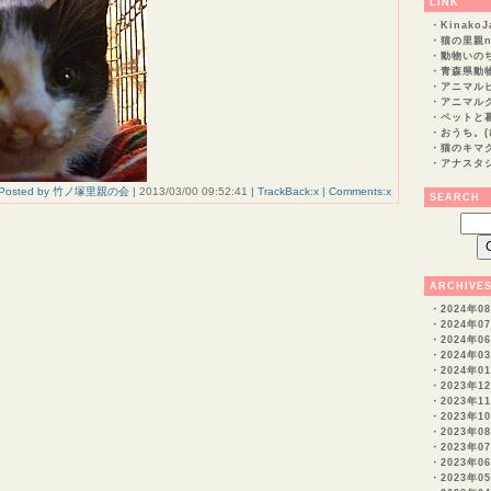
LINK
・
KinakoJ
・
猫の里親n
・
動物いの
・
青森県動
・
アニマルピ
・
アニマルク
・
ペットと暮
・
おうち。(
・
猫のキマ
・
アナスタ
Posted by 竹ノ塚里親の会 |
2013/03/00 09:52:41
| TrackBack:x | Comments:x
SEARCH
ARCHIVE
・
2024年08
・
2024年0
・
2024年0
・
2024年0
・
2024年0
・
2023年1
・
2023年1
・
2023年1
・
2023年0
・
2023年0
・
2023年0
・
2023年0