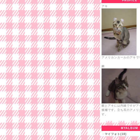
PROFILE
アキ
アメリカンカールのアキで
銀
銀とアキには内緒ですがア
候補です。立ち耳のアメリ
す。
MYALBUM
・
マイフォト(18)