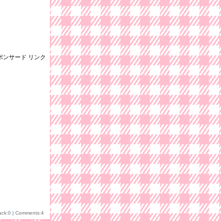
ポンサード リンク
ack:0
|
Comments:4