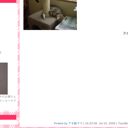
ス
す
キのお婿さん
カンカールで
Posted by アキ銀ママ |
16:20:08, Jul 19, 2006
|
TrackB