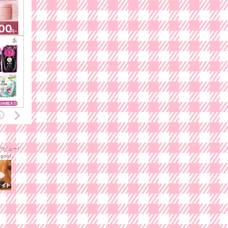
ビュー!
goo!」