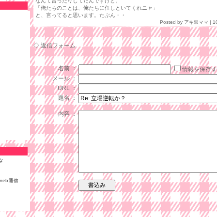
なんて言ったりしてたんですけど。
「俺たちのことは、俺たちに任しといてくれニャ」
と、言ってると思います。たぶん・・
Posted by
アキ銀ママ
| 1
◇ 返信フォーム
名前 ：
情報を保存す
メール ：
URL ：
題名 ：
内容 ：
な
eb通信