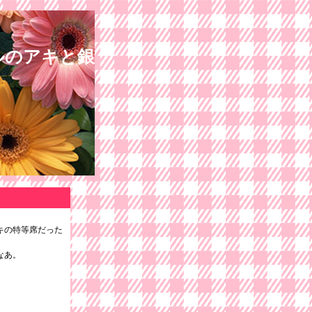
ルのアキと銀
キの特等席だった
なあ。