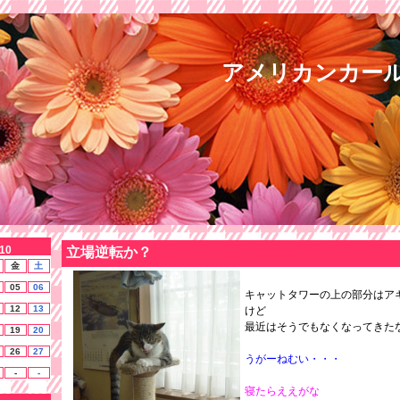
アメリカンカー
10
立場逆転か？
金
土
05
06
キャットタワーの上の部分はア
12
13
けど
最近はそうでもなくなってきた
19
20
26
27
うがーねむい・・・
-
-
寝たらええがな