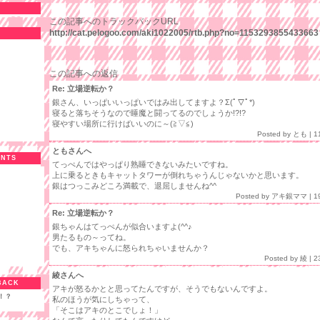
この記事へのトラックバックURL
http://cat.pelogoo.com/aki1022005/rtb.php?no=1153293855433663
この記事への返信
Re: 立場逆転か？
銀さん、いっぱいいっぱいではみ出してますよ？Σ(ﾟ▽ﾟ*)
寝ると落ちそうなので睡魔と闘ってるのでしょうか!?!?
寝やすい場所に行けばいいのに～(≧▽≦)
Posted by
とも
| 1
ともさんへ
ENTS
てっぺんではやっぱり熟睡できないみたいですね。
上に乗るときもキャットタワーが倒れちゃうんじゃないかと思います。
銀はつっこみどころ満載で、退屈しませんね^^
Posted by
アキ銀ママ
| 1
Re: 立場逆転か？
銀ちゃんはてっぺんが似合いますよ(^^♪
男たるもの～ってね。
でも、アキちゃんに怒られちゃいませんか？
Posted by
綾
| 2
綾さんへ
BACK
アキが怒るかとと思ってたんですが、そうでもないんですよ。
！？
私のほうが気にしちゃって、
「そこはアキのとこでしょ！」