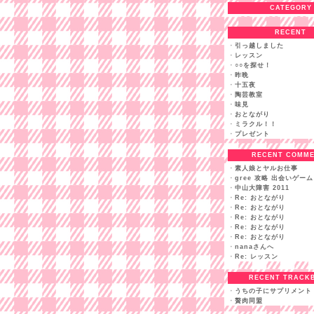
CATEGORY
RECENT
・
引っ越しました
・
レッスン
・
○○を探せ！
・
昨晩
・
十五夜
・
陶芸教室
・
味見
・
おとながり
・
ミラクル！！
・
プレゼント
RECENT COMM
・
素人娘とヤルお仕事
・
gree 攻略 出会いゲーム
・
中山大障害 2011
・
Re: おとながり
・
Re: おとながり
・
Re: おとながり
・
Re: おとながり
・
Re: おとながり
・
nanaさんへ
・
Re: レッスン
RECENT TRACK
・
うちの子にサプリメント
・
贅肉同盟