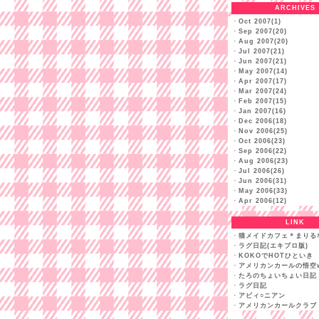
ARCHIVES
・
Oct 2007(1)
・
Sep 2007(20)
・
Aug 2007(20)
・
Jul 2007(21)
・
Jun 2007(21)
・
May 2007(14)
・
Apr 2007(17)
・
Mar 2007(24)
・
Feb 2007(15)
・
Jan 2007(16)
・
Dec 2006(18)
・
Nov 2006(25)
・
Oct 2006(23)
・
Sep 2006(22)
・
Aug 2006(23)
・
Jul 2006(26)
・
Jun 2006(31)
・
May 2006(33)
・
Apr 2006(12)
LINK
・
猫メイドカフェ＊まりる
・
ラグ日記(エキブロ版)
・
KOKOでHOTひといき
・
アメリカンカールの悟空w
・
たろのちょいちょい日記
・
ラグ日記
・
アビィ○ニアン
・
アメリカンカールクラブ