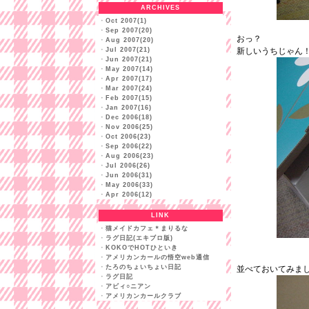
ARCHIVES
・
Oct 2007(1)
・
Sep 2007(20)
おっ？
・
Aug 2007(20)
・
Jul 2007(21)
新しいうちじゃん
・
Jun 2007(21)
・
May 2007(14)
・
Apr 2007(17)
・
Mar 2007(24)
・
Feb 2007(15)
・
Jan 2007(16)
・
Dec 2006(18)
・
Nov 2006(25)
・
Oct 2006(23)
・
Sep 2006(22)
・
Aug 2006(23)
・
Jul 2006(26)
・
Jun 2006(31)
・
May 2006(33)
・
Apr 2006(12)
LINK
・
猫メイドカフェ＊まりるな
・
ラグ日記(エキブロ版)
・
KOKOでHOTひといき
・
アメリカンカールの悟空web通信
・
たろのちょいちょい日記
並べておいてみま
・
ラグ日記
・
アビィ○ニアン
・
アメリカンカールクラブ