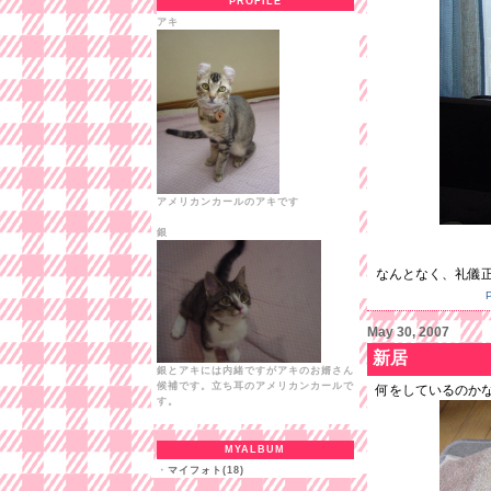
PROFILE
アキ
アメリカンカールのアキです
銀
なんとなく、礼儀
May 30, 2007
新居
銀とアキには内緒ですがアキのお婿さん
候補です。立ち耳のアメリカンカールで
何をしているのか
す。
MYALBUM
・
マイフォト(18)