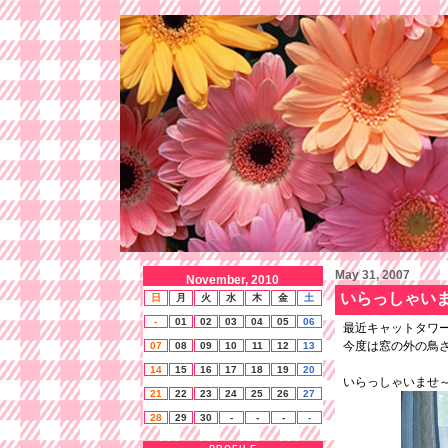
May 31, 2007
November, 2010
いらっしゃい
日
月
火
水
木
金
土
-
01
02
03
04
05
06
最近キャットタワ
今度は窓の外の鳥
07
08
09
10
11
12
13
14
15
16
17
18
19
20
いらっしゃいませ
21
22
23
24
25
26
27
28
29
30
-
-
-
-