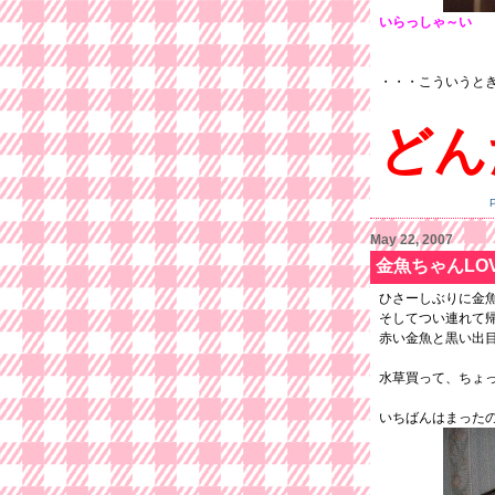
いらっしゃ～い
・・・こういうと
どん
May 22, 2007
金魚ちゃんLO
ひさーしぶりに金
そしてつい連れて
赤い金魚と黒い出
水草買って、ちょ
いちばんはまった