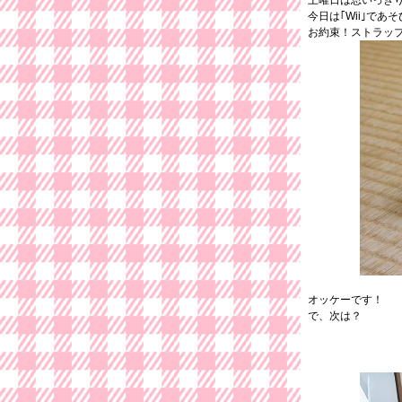
土曜日は思いっき
今日は｢Wii｣であ
お約束！ストラッ
オッケーです！
で、次は？