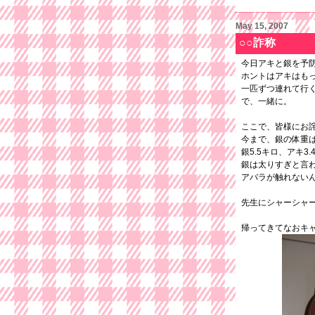
May 15, 2007
○○詐称
今日アキと銀を予
ホントはアキはも
一匹ずつ連れて行
で、一緒に。
ここで、皆様にお
今まで、銀の体重
銀5.5キロ、アキ3
銀は太りすぎと言わ
アバラが触れない
先生にシャーシャ
帰ってきてなおキ