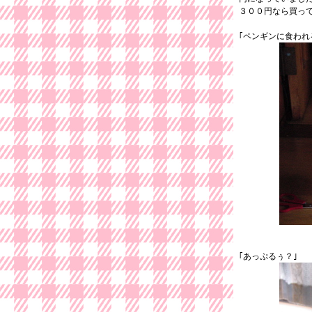
３００円なら買っ
｢ペンギンに食われ
｢あっぷるぅ？｣