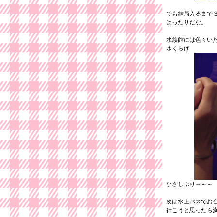
でも結局入るまで
はったりだな。
水族館には色々い
水くらげ
ひさしぶり～～～
次は水上バスでお
行こうと思ったら