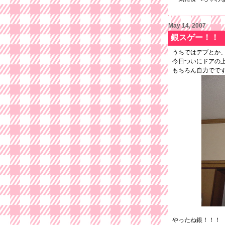
May 14, 2007
銀スゲー！！
うちではデブとか
今日ついにドアの
もちろん自力でで
やったね銀！！！