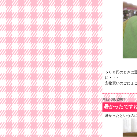
５００円のときに
に・・・
安物買いのごにょ
May 08, 2007
暑かったです
暑かったというの