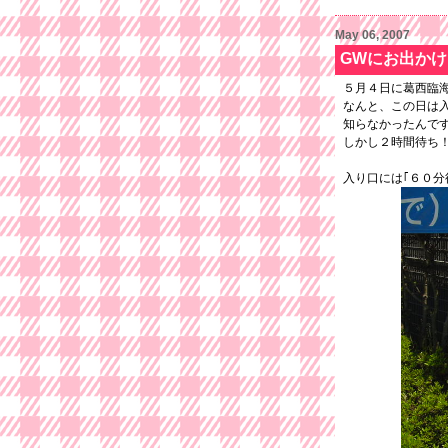
May 06, 2007
GWにお出か
５月４日に葛西臨
なんと、この日は
知らなかったんで
しかし２時間待ち
入り口には｢６０分