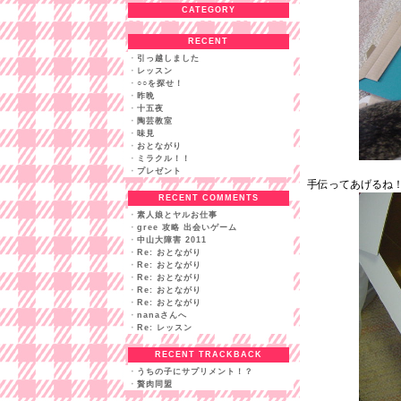
CATEGORY
RECENT
・
引っ越しました
・
レッスン
・
○○を探せ！
・
昨晩
・
十五夜
・
陶芸教室
・
味見
・
おとながり
・
ミラクル！！
・
プレゼント
手伝ってあげるね
RECENT COMMENTS
・
素人娘とヤルお仕事
・
gree 攻略 出会いゲーム
・
中山大障害 2011
・
Re: おとながり
・
Re: おとながり
・
Re: おとながり
・
Re: おとながり
・
Re: おとながり
・
nanaさんへ
・
Re: レッスン
RECENT TRACKBACK
・
うちの子にサプリメント！？
・
贅肉同盟