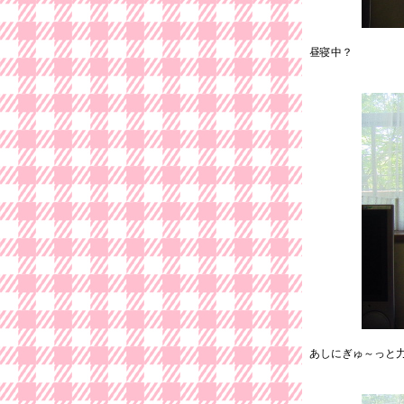
昼寝中？
あしにぎゅ～っと