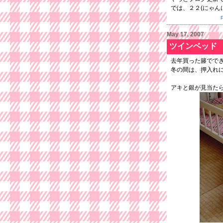
では、２２(にゃん
May 17, 2007
ツインベッド
去年買った籐でで
冬の間は、押入れ
アキと銀が見当た