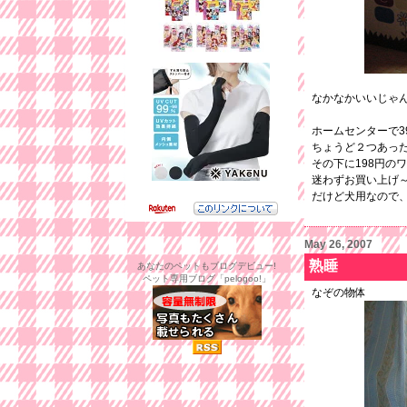
なかなかいいじゃ
ホームセンターで3
ちょうど２つあっ
その下に198円の
迷わずお買い上げ
だけど犬用なので
May 26, 2007
熟睡
あなたのペットもブログデビュー!
ペット専用ブログ「pelogoo!」
なぞの物体