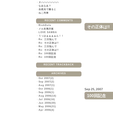
・
ヌハハハハハハハ
・
なあなあ？
・
自然光で撮ると
・
ねこ列車
RECENT COMMENTS
・
RichDole
その正体は!!
・
メル友掲示板
・
LOVE SAMBA
・
うっはぁぁぁぁん！！
・
Re: 三日悩んで
・
Re: その正体は!!
・
Re: 三日悩んで
・
Re: その正体は!!
・
Re: 100回記念
・
Re: 100回記念
RECENT TRACKBACK
ARCHIVES
・
Oct 2007(2)
・
Sep 2007(2)
・
Aug 2007(1)
・
Oct 2006(1)
Sep 25, 2007
・
Sep 2006(1)
100回記念
・
Aug 2006(14)
・
Jul 2006(16)
・
Jun 2006(30)
・
May 2006(31)
・
Apr 2006(4)