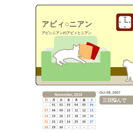
アビィ○ニアン
アビシニアンのアビィとニアン
Oct 08, 2007
November, 2010
三日悩んで
日
月
火
水
木
金
土
-
01
02
03
04
05
06
07
08
09
10
11
12
13
14
15
16
17
18
19
20
21
22
23
24
25
26
27
28
29
30
-
-
-
-