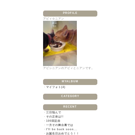
PROFILE
アビィ☆ニアン
アビシニアンのアビィとニアンです。
MYALBUM
・
マイフォト(4)
CATEGORY
RECENT
・
三日悩んで
・
その正体は!!
・
100回記念
・
一方その舞台裏では
・
I'll be back soon...
・
お誕生日おめでとう！！