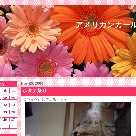
アメリカンカー
Nov 29, 2006
10
ホタテ祭り
金
土
05
06
ママが何かしている・・・
12
13
19
20
26
27
-
-