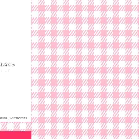
くれなかっ
た・・・
ack:0
|
Comments:4