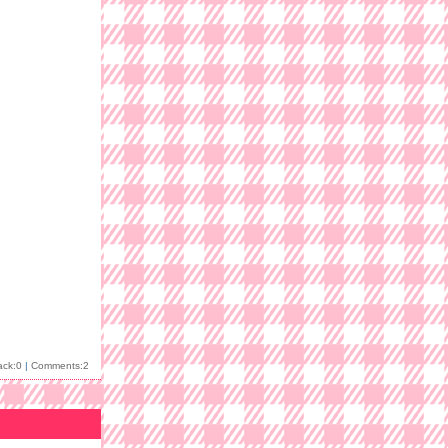
ack:0
|
Comments:2