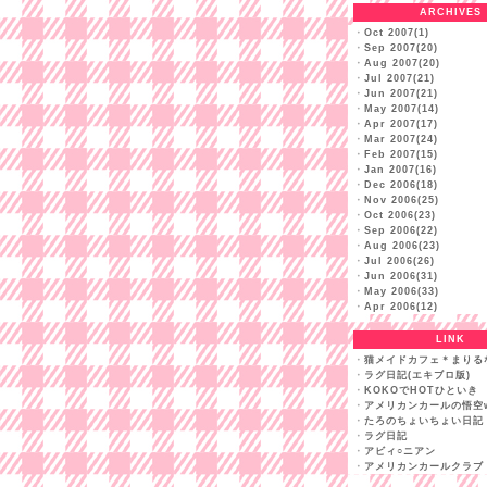
ARCHIVES
・
Oct 2007(1)
・
Sep 2007(20)
・
Aug 2007(20)
・
Jul 2007(21)
・
Jun 2007(21)
・
May 2007(14)
・
Apr 2007(17)
・
Mar 2007(24)
・
Feb 2007(15)
・
Jan 2007(16)
・
Dec 2006(18)
・
Nov 2006(25)
・
Oct 2006(23)
・
Sep 2006(22)
・
Aug 2006(23)
・
Jul 2006(26)
・
Jun 2006(31)
・
May 2006(33)
・
Apr 2006(12)
LINK
・
猫メイドカフェ＊まりる
・
ラグ日記(エキブロ版)
・
KOKOでHOTひといき
・
アメリカンカールの悟空w
・
たろのちょいちょい日記
・
ラグ日記
・
アビィ○ニアン
・
アメリカンカールクラブ