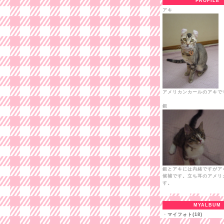
PROFILE
アキ
アメリカンカールのアキで
銀
銀とアキには内緒ですがア
候補です。立ち耳のアメリ
す。
MYALBUM
・
マイフォト(18)