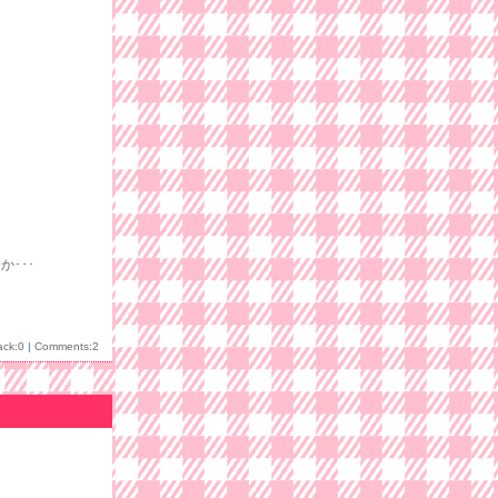
･･･
ack:0
|
Comments:2