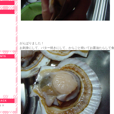
がんばりました！
お刺身にして、バター焼きにして、からごと焼いてお醤油たらして
ENTS
BACK
！？