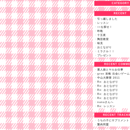
CATEGORY
RECENT
・
引っ越しました
・
レッスン
・
○○を探せ！
・
昨晩
・
十五夜
・
陶芸教室
・
味見
・
おとながり
・
ミラクル！！
・
プレゼント
RECENT COMM
・
素人娘とヤルお仕事
・
gree 攻略 出会いゲーム
・
中山大障害 2011
・
Re: おとながり
・
Re: おとながり
・
Re: おとながり
・
Re: おとながり
・
Re: おとながり
・
nanaさんへ
・
Re: レッスン
RECENT TRACK
・
うちの子にサプリメント
・
贅肉同盟