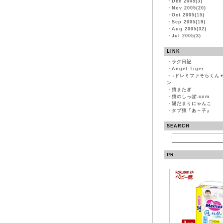
・
Dec 2005(3)
・
Nov 2005(20)
・
Oct 2005(15)
・
Sep 2005(19)
・
Aug 2005(32)
・
Jul 2005(3)
LINK
・
ラグ日記
・
Angel Tiger
・
♪ドレミファそらくん
ン
・
猫またぎ
・
猫のしっぽ.com
・
陽だまりにゃんこ
・
タプ猫『あ～子』
SEARCH
PR