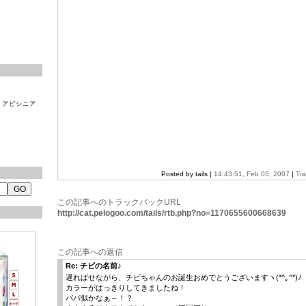
▼アビシニア
Posted by tails |
14:43:51, Feb 05, 2007
|
Tr
この記事へのトラックバックURL
http://cat.pelogoo.com/tails/rtb.php?no=1170655600668639
この記事への返信
Re: チビの名前♪
遅ればせながら、チビちゃんのお誕生おめでとうございますヽ(*^｡^*)ﾉ
カラーがはっきりしてきましたね！
パパ似かなぁ～！？