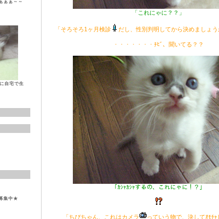
ぁぁぁ～～
「これにゃに？？」
「そろそろ1ヶ月検診
だし、性別判明してから決めましょうか
・・・・・・・ﾁﾋﾞ、聞いてる？？
日に自宅で生
「ｶｼｬｶｼｬするの、これにゃに！？」
募集中★
「ちびちゃん、これはカメラ
っていう物で、決してｵﾓﾁ