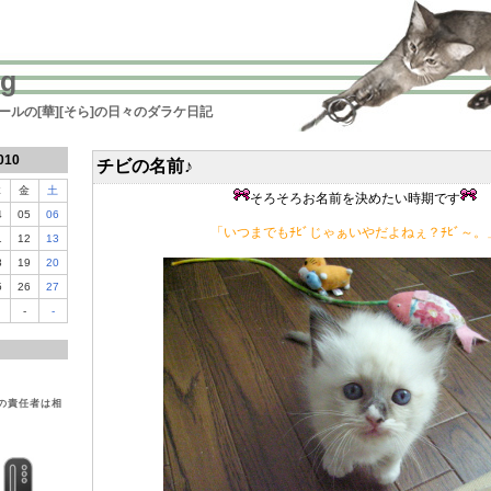
og
ドールの[華][そら]の日々のダラケ日記
010
チビの名前♪
木
金
土
そろそろお名前を決めたい時期です
4
05
06
「いつまでもﾁﾋﾞじゃぁいやだよねぇ？ﾁﾋﾞ～。
1
12
13
8
19
20
5
26
27
-
-
の責任者は相