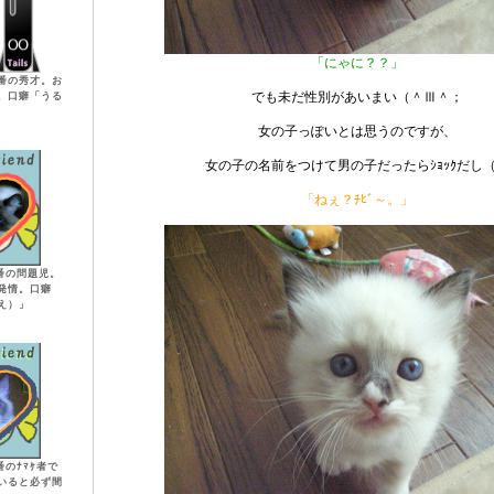
「にゃに？？」
番の秀才。お
でも未だ性別があいまい（＾Ⅲ＾；
。口癖「うる
女の子っぽいとは思うのですが、
女の子の名前をつけて男の子だったらｼｮｯｸだし
「ねぇ？ﾁﾋﾞ～。」
番の問題児。
発情。口癖
え）」
のﾅﾏｹ者で
いると必ず間