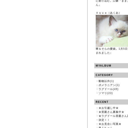
に割り込む。口癖「まま
ん」
Ａｑｕａ（あくあ）
華＆そらの愛娘。1月5
まれました♪
MYALBUM
CATEGORY
・
動物以外(1)
・
ポメラニアン(1)
・
ラグドール(49)
・
ソマリ(23)
RECENT
・
★お引越し中★
・
★里親さん募集中★
・
★ラグドール里親さん
・
決定！！
・
★お見合い写真★