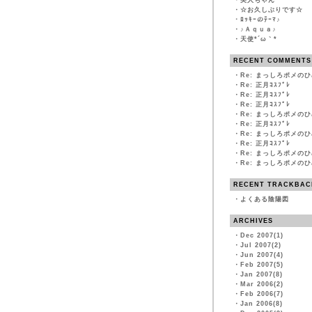
・
美人ちゃん
・
☆お久しぶりです☆
・
ﾛｯｷｰのﾃｰﾏ♪
・
♪Ａｑｕａ♪
・
天使*´ω｀*
RECENT COMMENTS
・
Re: まっしろポメの
・
Re: 正月ｺｽﾌﾟﾚ
・
Re: 正月ｺｽﾌﾟﾚ
・
Re: 正月ｺｽﾌﾟﾚ
・
Re: まっしろポメの
・
Re: 正月ｺｽﾌﾟﾚ
・
Re: まっしろポメの
・
Re: 正月ｺｽﾌﾟﾚ
・
Re: まっしろポメの
・
Re: まっしろポメの
RECENT TRACKBAC
・
よくある陰陽図
ARCHIVES
・
Dec 2007(1)
・
Jul 2007(2)
・
Jun 2007(4)
・
Feb 2007(5)
・
Jan 2007(8)
・
Mar 2006(2)
・
Feb 2006(7)
・
Jan 2006(8)