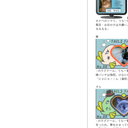
オナベのソマリ。うち一
風呂・お出かけは大嫌い
るるるる」
華
♀のラグドール。うち一
猫パンチは強烈。ひなに
「にゃにゃ～～ん（遠吠
そら
♂のラグドール。うち一番
甘ったれ。華をかまって