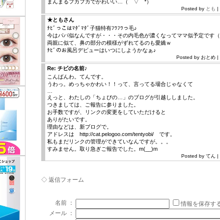
まんまるフカフカでかわいい…（￣▽￣*）
Posted by
とも
|
★ともさん
ﾁﾋﾞっこはﾏﾀﾞﾏﾀﾞ子猫特有ﾌﾜﾌﾜっ毛♪
今はパパ似なんですが・・・その内毛色が濃くなってママ似予定です（
両親に似て、鼻の部分の模様がずれてるのも愛嬌ｗ
ﾁﾋﾞのお風呂デビューはいつにしようかなぁ♪
Posted by おとめ | 
Re: チビの名前♪
こんばんわ。てんです。
うわっ。めっちゃかわい！！って、言ってる場合じゃなくて
…
えっと、わたしの「ちょびの…」のブログが引越ししました。
つきましては、ご報告に参りました。
お手数ですが、リンクの変更をしていただけると
ありがたいです。
理由などは、新ブログで。
アドレスは http://cat.pelogoo.com/tentyobi/ です。
私もまだリンクの管理ができていなんですが。。。
すみません。取り急ぎご報告でした。m(__)m
Posted by てん | 
◇ 返信フォーム
名前 ：
情報を保存す
メール ：