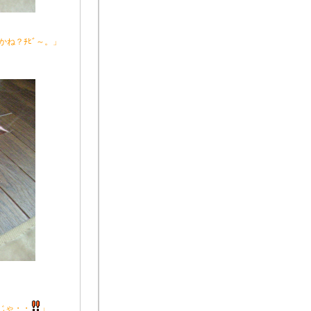
ね？ﾁﾋﾞ～。」
ｬじゃ・・
」