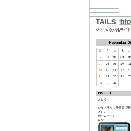
TAILS_bl
ソマリの[ひな],ラグ
November, 2
日
月
火
水
-
01
02
03
0
07
08
09
10
1
14
15
16
17
1
21
22
23
24
2
28
29
30
-
-
PROFILE
おとめ
ひな・そらの責任者（華
方）。
ホームページ
ひな