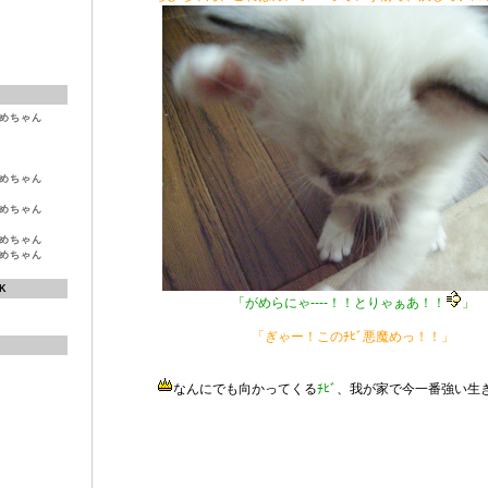
ひめちゃん
ひめちゃん
ひめちゃん
ひめちゃん
ひめちゃん
K
「がめらにゃ----！！とりゃぁあ！！
」
「ぎゃー！このﾁﾋﾞ悪魔めっ！！」
なんにでも向かってくる
ﾁﾋﾞ
、我が家で今一番強い生