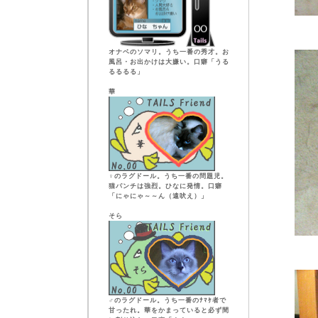
オナベのソマリ。うち一番の秀才。お
風呂・お出かけは大嫌い。口癖「うる
るるるる」
華
♀のラグドール。うち一番の問題児。
猫パンチは強烈。ひなに発情。口癖
「にゃにゃ～～ん（遠吠え）」
そら
♂のラグドール。うち一番のﾅﾏｹ者で
甘ったれ。華をかまっていると必ず間