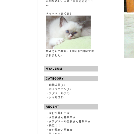
に割り込む。口癖「ままぁぁぁ～～
ん」
Ａｑｕａ（あくあ）
華＆そらの愛娘。1月5日に自宅で生
まれました♪
MYALBUM
CATEGORY
・
動物以外(1)
・
ポメラニアン(1)
・
ラグドール(49)
・
ソマリ(23)
RECENT
・
★お引越し中★
・
★里親さん募集中★
・
★ラグドール里親さん募集中★
・
決定！！
・
★お見合い写真★