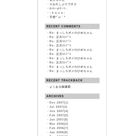
・
美人ちゃん
・
☆お久しぶりです☆
・
ﾛｯｷｰのﾃｰﾏ♪
・
♪Ａｑｕａ♪
・
天使*´ω｀*
RECENT COMMENTS
・
Re: まっしろポメのひめちゃん
・
Re: 正月ｺｽﾌﾟﾚ
・
Re: 正月ｺｽﾌﾟﾚ
・
Re: 正月ｺｽﾌﾟﾚ
・
Re: まっしろポメのひめちゃん
・
Re: 正月ｺｽﾌﾟﾚ
・
Re: まっしろポメのひめちゃん
・
Re: 正月ｺｽﾌﾟﾚ
・
Re: まっしろポメのひめちゃん
・
Re: まっしろポメのひめちゃん
RECENT TRACKBACK
・
よくある陰陽図
ARCHIVES
・
Dec 2007(1)
・
Jul 2007(2)
・
Jun 2007(4)
・
Feb 2007(5)
・
Jan 2007(8)
・
Mar 2006(2)
・
Feb 2006(7)
・
Jan 2006(8)