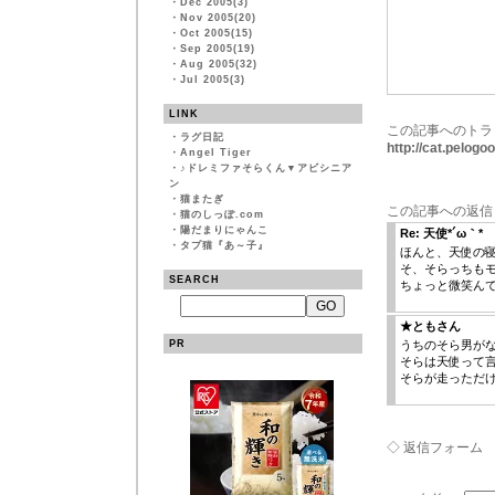
・
Dec 2005(3)
・
Nov 2005(20)
・
Oct 2005(15)
・
Sep 2005(19)
・
Aug 2005(32)
・
Jul 2005(3)
LINK
この記事へのトラ
・
ラグ日記
http://cat.pelog
・
Angel Tiger
・
♪ドレミファそらくん▼アビシニア
ン
・
猫またぎ
この記事への返信
・
猫のしっぽ.com
・
陽だまりにゃんこ
Re: 天使*´ω｀*
・
タプ猫『あ～子』
ほんと、天使の寝顔ね
そ、そらっちもモ
SEARCH
ちょっと微笑ん
★ともさん
PR
うちのそら男が
そらは天使って
そらが走っただ
◇ 返信フォーム