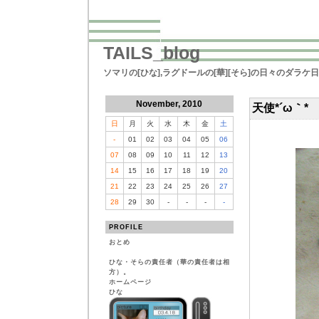
TAILS_blog
ソマリの[ひな],ラグドールの[華][そら]の日々のダラケ
November, 2010
天使*´ω｀*
日
月
火
水
木
金
土
-
01
02
03
04
05
06
07
08
09
10
11
12
13
14
15
16
17
18
19
20
21
22
23
24
25
26
27
28
29
30
-
-
-
-
PROFILE
おとめ
ひな・そらの責任者（華の責任者は相
方）。
ホームページ
ひな