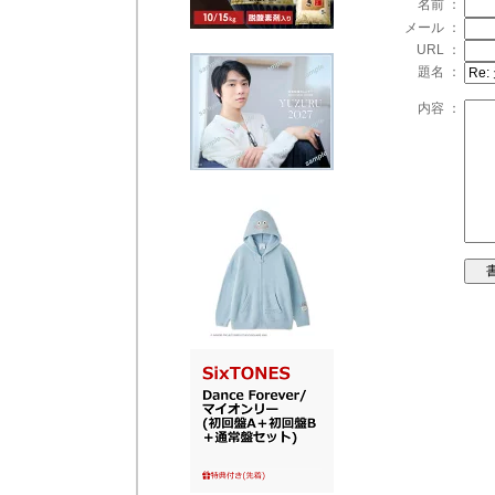
名前 ：
メール ：
URL ：
題名 ：
内容 ：