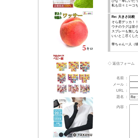
ひな・華にいた
私も日々ミーコち
Re: 大きさ比較
そら君デッカ！
ウチのラグは皆
スプレーも無し
いいとこ尽くしだ
華ちゃん一人（
◇ 返信フォーム
名前 ：
メール ：
URL ：
題名 ：
内容 ：