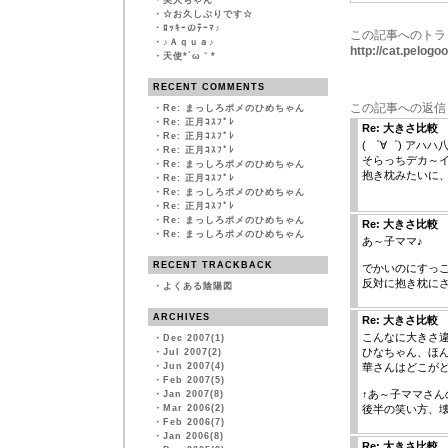
・
美人ちゃん
・
☆お久しぶりです☆
・
ﾛｯｷｰのﾃｰﾏ♪
この記事へのトラ
・
♪Ａｑｕａ♪
http://cat.pelog
・
天使*´ω｀*
RECENT COMMENTS
この記事への返信
・
Re: まっしろポメのひめちゃん
・
Re: 正月ｺｽﾌﾟﾚ
Re: 大きさ比較
・
Re: 正月ｺｽﾌﾟﾚ
( ゜∀゜) アハハ
・
Re: 正月ｺｽﾌﾟﾚ
そらっちデカ～
・
Re: まっしろポメのひめちゃん
抱き枕みたいに
・
Re: 正月ｺｽﾌﾟﾚ
・
Re: まっしろポメのひめちゃん
・
Re: 正月ｺｽﾌﾟﾚ
・
Re: まっしろポメのひめちゃん
Re: 大きさ比較
・
Re: まっしろポメのひめちゃん
あ～子ママ♪
RECENT TRACKBACK
でかいのにすっ
反対に抱き枕に
・
よくある陰陽図
ARCHIVES
Re: 大きさ比較
こんなに大きさ
・
Dec 2007(1)
ひなちゃん、ほん
・
Jul 2007(2)
・
Jun 2007(4)
華さんはどこが
・
Feb 2007(5)
↑あ～子ママさん
・
Jan 2007(8)
・
Mar 2006(2)
後半の笑い方、
・
Feb 2006(7)
・
Jan 2006(8)
Re: 大きさ比較