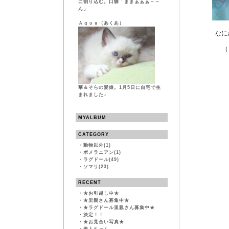
に割り込む。口癖「ままぁぁぁ～～
ん」
Ａｑｕａ（あくあ）
なに
（
華＆そらの愛娘。1月5日に自宅で生
まれました♪
MYALBUM
CATEGORY
・
動物以外(1)
・
ポメラニアン(1)
・
ラグドール(49)
・
ソマリ(23)
RECENT
・
★お引越し中★
・
★里親さん募集中★
・
★ラグドール里親さん募集中★
・
決定！！
・
★お見合い写真★