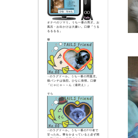
オナベのソマリ。うち一番の秀才。お
風呂・お出かけは大嫌い。口癖「うる
るるるる」
華
♀のラグドール。うち一番の問題児。
猫パンチは強烈。ひなに発情。口癖
「にゃにゃ～～ん（遠吠え）」
そら
♂のラグドール。うち一番のﾅﾏｹ者で
甘ったれ。華をかまっていると必ず間