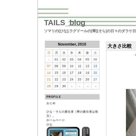
TAILS_blog
ソマリの[ひな],ラグドールの[華][そら]の日々のダラケ
November, 2010
大きさ比較
日
月
火
水
木
金
土
-
01
02
03
04
05
06
07
08
09
10
11
12
13
14
15
16
17
18
19
20
21
22
23
24
25
26
27
28
29
30
-
-
-
-
PROFILE
おとめ
ひな・そらの責任者（華の責任者は相
方）。
ホームページ
ひな