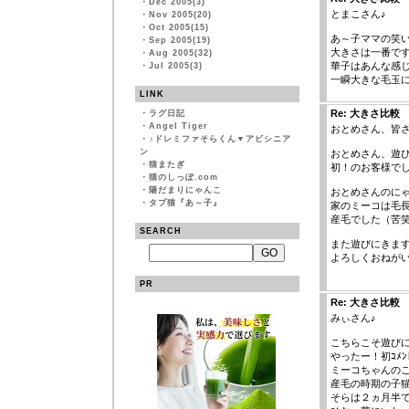
・
Dec 2005(3)
とまこさん♪
・
Nov 2005(20)
・
Oct 2005(15)
あ～子ママの笑
・
Sep 2005(19)
大きさは一番で
・
Aug 2005(32)
華子はあんな感
・
Jul 2005(3)
一瞬大きな毛玉
LINK
Re: 大きさ比較
・
ラグ日記
・
Angel Tiger
おとめさん、皆さ
・
♪ドレミファそらくん▼アビシニア
ン
おとめさん、遊び
・
猫またぎ
初！のお客様でした
・
猫のしっぽ.com
・
陽だまりにゃんこ
おとめさんのにゃ
・
タプ猫『あ～子』
家のミーコは毛
産毛でした（苦
SEARCH
また遊びにきます
よろしくおねが
PR
Re: 大きさ比較
みぃさん♪
こちらこそ遊びに
やったー！初ｺﾒﾝ
ミーコちゃんの
産毛の時期の子
そらは２ヵ月半