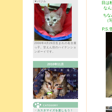
▼バジル
目は
なん
ちな
（
P.
2006年4月26日生まれの名古屋
っ子。甘えん坊のハイテンショ
ンボーイです。
2010年11月
日
月
火
水
木
金
土
-
01
02
03
04
05
06
07
08
09
10
11
12
13
14
15
16
17
18
19
20
21
22
23
24
25
26
27
28
29
30
-
-
-
-
CATEGORY
・
カスタマイズを楽しもう！