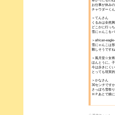
寒かったものね
お仕事が休みの
チャウダーくん
＞てんさん
くるみは全然興
どこかに行っち
雪にゃんこを
＞african-eagl
雪にゃんこは形
難しそうですね
＞風月堂☆女将
ほんとうに。子
今は歩きにくい
とっても現実的
＞かなさん
30センチです
さっぽろ雪祭り
ＨＰあとで娘に