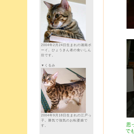
2004年2月24日生まれの湘南ボ
ーイ。ひょうきん者の食いしん
坊です。
▼くるみ
2004年9月18日生まれの江戸っ
子。勝気で強気のお転婆娘で
思
す。
で