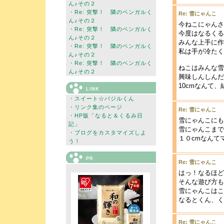
ん♪その２
・
Re: 突撃！ 隣のベンガルく
Re: 雪にゃんこ
ん♪その２
今ねこにゃんさ
・
Re: 突撃！ 隣のベンガルく
今度はなるくる
ん♪その２
みんな上手に作
・
Re: 突撃！ 隣のベンガルく
私は手が冷たく
ん♪その２
・
Re: 突撃！ 隣のベンガルく
ねこはみんな雪
ん♪その２
興味しんしんだ
10cmなんて
LINK
・
スイート☆バジルくん
・
リンク集のページ
Re: 雪にゃんこ
・
HP版「なると＆くるみ日
雪にゃんこにも
記」
雪にゃんこまで
・
ブログをカスタマイズしよ
１０cmなんて
う！
PR
Re: 雪にゃんこ
はっ！なるほど
そんな遊び方も
雪にゃんこはこ
なるとくん、く
Re: 雪にゃんこ