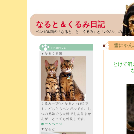
なると＆くるみ日記
ベンガル猫の「なると」と「くるみ」と「バジル」の成長日
雪にゃん
PROFILE
▼なるくる家
とけて消
くるみ♀(左)となると♂(右)で
す。どちらもベンガルです。じ
つの兄妹でも夫婦でもありませ
んが、とっても仲良しです。
ホームページ
▼なると