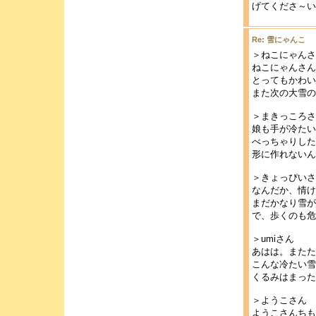
げてくださ～い(
Re: 雪にゃんこ
＞ねこにゃんさ
ねこにゃんさん
とってもかわい
また次の大雪の
＞まきっころさ
娘も手が冷たい
べっちゃりした
形に作れないん
＞きょっぴいさ
なんだか、情け
まだかなり雪が
で、歩くのも危
＞umiさん
あはは。またた
こんな冷たい雪
くるみはまった
＞ようこさん
ようこさんちも