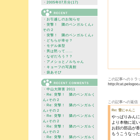
・
2005年07月分(17)
RECENT
・
お引越しのお知らせ
・
突撃！ 隣のベンガルくん♪
その２
・
突撃！ 隣のベンガルくん♪
・
どちらが幸せ？
・
モデル体型
・
男は黙って……
・
なぜだろう？？
・
アメショとノルちゃん
・
キョーフの写真館
・
袋あそび
この記事へのトラッ
RECENT COMMENTS
http://cat.pelog
・
中山大障害 2011
・
Re: 突撃！ 隣のベンガルく
ん♪その２
この記事への返信
・
Re: 突撃！ 隣のベンガルく
Re: 雪にゃんこ
ん♪その２
・
Re: 突撃！ 隣のベンガルく
やっぱりみんに
ん♪その２
より本物に近い
・
Re: 突撃！ 隣のベンガルく
お顔の部品が香
ん♪その２
もうこうなった
・
Re: 突撃！ 隣のベンガルく