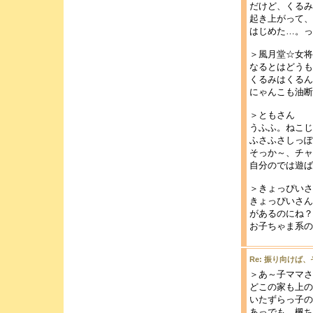
だけど、くるみ
起き上がって、
はじめた…。っ
＞風月堂☆女将
なるとはどうも
くるみはくるん
にゃんこも油断
＞ともさん
うふふ。ねこじ
ふさふさしっ
そっか～、チャ
自分のでは遊ば
＞きょっぴいさ
きょっぴいさん
があるのにね？
お子ちゃま系の
Re: 振り向けば
＞あ～子ママさ
どこの家も上の
いたずらっ子の
あっでも、楓ち