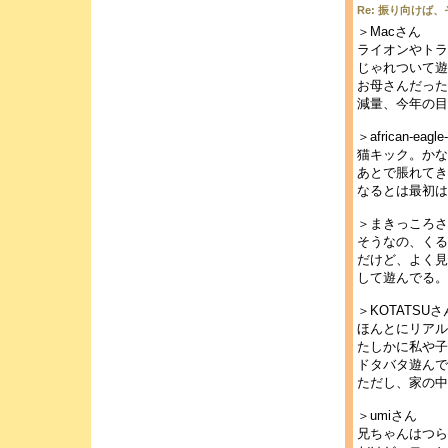
Re: 振り向けば
＞Macさん
ライオンやトラ
じゃれついて遊
お母さんだった
減量、今年の目
＞african-eagl
猫キック。かな
あとで脹れてき
なるとは最初は
＞まきっころさ
そうなの、くる
だけど、よく見
して遊んでる。
＞KOTATSUさ
ほんとにリアル
たしかに私や子
ドタバタ遊んで
ただし、家の中
＞umiさん
兄ちゃんはつらい