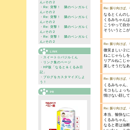
ん♪その２
・
Re: 突撃！ 隣のベンガルく
Re: 振り向けば
ん♪その２
なるとくんのし
・
Re: 突撃！ 隣のベンガルく
くるみちゃんは
ん♪その２
こうやって自分
・
Re: 突撃！ 隣のベンガルく
そういうとこが
ん♪その２
・
Re: 突撃！ 隣のベンガルく
ん♪その２
Re: 振り向けば
微笑ましい２に
LINK
ねこじゃらしを
・
スイート☆バジルくん
リアルねこじゃ
・
リンク集のページ
楽しそうだなあ
・
HP版「なると＆くるみ日
記」
・
ブログをカスタマイズしよ
Re: 振り向けば
う！
くるみちゃん、
モコもしょっち
PR
情けない顔して
Re: 振り向けば
本当、愉快なにゃ
くるみちゃん、
なると君は油断