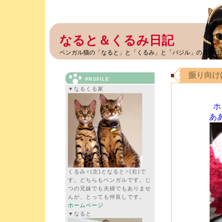
なると＆くるみ日記
ベンガル猫の「なると」と「くるみ」と「バジル」の成長日
振り向け
PROFILE
▼なるくる家
ホ
あ
くるみ♀(左)となると♂(右)で
す。どちらもベンガルです。じ
つの兄妹でも夫婦でもありませ
んが、とっても仲良しです。
ホームページ
▼なると