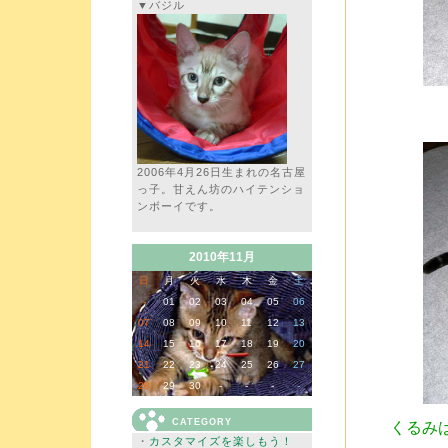
▼バジル
2006年4月26日生まれの名古屋
っ子。甘えん坊のハイテンショ
ンボーイです。
2010年11月
日
月
火
水
木
金
土
-
01
02
03
04
05
06
07
08
09
10
11
12
13
14
15
16
17
18
19
20
21
22
23
24
25
26
27
28
29
30
-
-
-
-
CATEGORY
くるみ
・
カスタマイズを楽しもう！