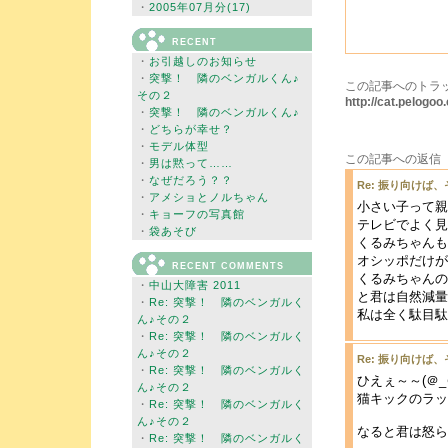
・
2005年07月分(17)
RECENT
・
お引越しのお知らせ
・
突撃！ 隣のベンガルくん♪
この記事へのトラッ
その２
http://cat.pelog
・
突撃！ 隣のベンガルくん♪
・
どちらが幸せ？
・
モデル体型
この記事への返信
・
男は黙って……
・
なぜだろう？？
Re: 振り向けば
・
アメショとノルちゃん
小さい子って親
・
キョーフの写真館
テレビでよく見
・
袋あそび
くるみちゃんも
オシッポだけが
RECENT COMMENTS
くるみちゃんの
・
中山大障害 2011
と君は自然減量
・
Re: 突撃！ 隣のベンガルく
私は全く駄目駄
ん♪その２
・
Re: 突撃！ 隣のベンガルく
ん♪その２
Re: 振り向けば
・
Re: 突撃！ 隣のベンガルく
ひえぇ～～(＠_＠
ん♪その２
猫キックのラッ
・
Re: 突撃！ 隣のベンガルく
ん♪その２
なると君は怒ら
・
Re: 突撃！ 隣のベンガルく