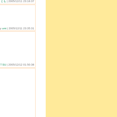
y
とも
| 2005/12/11 23:16:37
by
umi
| 2005/12/11 23:35:31
AＴSU
| 2005/12/12 01:50:38