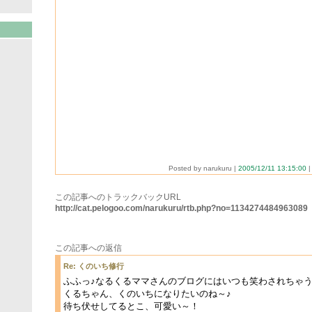
Posted by narukuru |
2005/12/11 13:15:00
この記事へのトラックバックURL
http://cat.pelogoo.com/narukuru/rtb.php?no=1134274484963089
この記事への返信
Re: くのいち修行
ふふっ♪なるくるママさんのブログにはいつも笑わされちゃう
くるちゃん、くのいちになりたいのね～♪
待ち伏せしてるとこ、可愛い～！