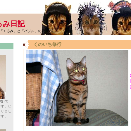
るみ日記
「くるみ」と「バジル」の成長日記
くのいち修行
右)で
です。じ
ありませ
です。