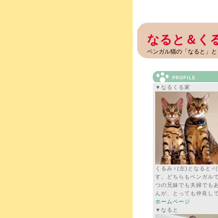
なると＆く
ベンガル猫の「なると」と
PROFILE
▼なるくる家
くるみ♀(左)となると♂(
す。どちらもベンガル
つの兄妹でも夫婦でも
んが、とっても仲良し
ホームページ
▼なると