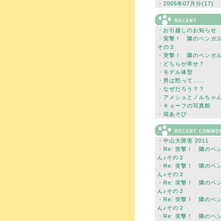
・
2005年07月分(17)
RECENT
・
お引越しのお知らせ
・
突撃！ 隣のベンガル
その２
・
突撃！ 隣のベンガル
・
どちらが幸せ？
・
モデル体型
・
男は黙って……
・
なぜだろう？？
・
アメショとノルちゃ
・
キョーフの写真館
・
袋あそび
RECENT COMME
・
中山大障害 2011
・
Re: 突撃！ 隣のベ
ん♪その２
・
Re: 突撃！ 隣のベ
ん♪その２
・
Re: 突撃！ 隣のベ
ん♪その２
・
Re: 突撃！ 隣のベ
ん♪その２
・
Re: 突撃！ 隣のベ