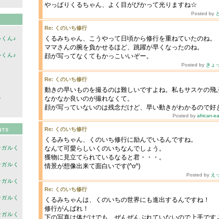
やっぱりくるちゃん、よく目がぴかって光りますね☆
Posted by
Re: くのいち修行
くるみちゃん、こうやって日頃から修行を重ねていたのね。
くん♪
ママさんの腕を負かせるほど、跳躍が早くなったのね。
くん♪
顔が写ってなくてもかっこいいぞー。
Posted by
きょ
Re: くのいち修行
動きの早いものを撮るのは難しいですよね。私もサスケの飛
ん
なかなか良いのが撮れなくて。
顔が写っていないのは残念だけど、早い動きがわかるので好
Posted by
african-e
Re: くのいち修行
NTS
くるみちゃん、くのいち修行に励んでいるんですね。
ンガルく
なんて可愛らしいくのいちなんでしょう。
獲物に見立てられているなると君・・・。
ンガルく
情景が想像出来て面白いです(^o^)
Posted by
え
ンガルく
Re: くのいち修行
ンガルく
くるみちゃんは、くのいちの世界にも進出するんですね！
修行がんばれ！
ンガルく
下の写真は体だけでも、ぜんぜんぶれていないので上手です