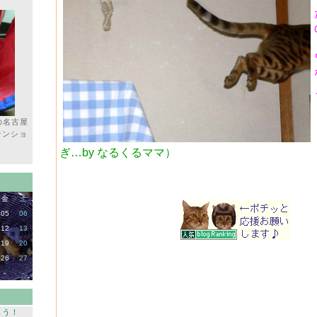
の名古屋
テンショ
ぎ…by なるくるママ）
金
土
05
06
12
13
19
20
26
27
-
-
もう！