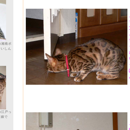
の湘南ボ
食いしん
の江戸っ
婆娘で