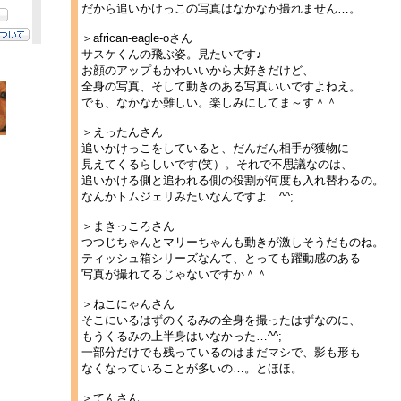
だから追いかけっこの写真はなかなか撮れません…。
＞african-eagle-oさん
サスケくんの飛ぶ姿。見たいです♪
お顔のアップもかわいいから大好きだけど、
全身の写真、そして動きのある写真いいですよねえ。
でも、なかなか難しい。楽しみにしてま～す＾＾
＞えったんさん
追いかけっこをしていると、だんだん相手が獲物に
見えてくるらしいです(笑）。それで不思議なのは、
追いかける側と追われる側の役割が何度も入れ替わるの。
なんかトムジェリみたいなんですよ…^^;
＞まきっころさん
つつじちゃんとマリーちゃんも動きが激しそうだものね。
ティッシュ箱シリーズなんて、とっても躍動感のある
写真が撮れてるじゃないですか＾＾
＞ねこにゃんさん
そこにいるはずのくるみの全身を撮ったはずなのに、
もうくるみの上半身はいなかった…^^;
一部分だけでも残っているのはまだマシで、影も形も
なくなっていることが多いの…。とほほ。
＞てんさん