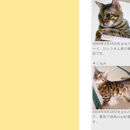
2004年2月24日生まれ
ーイ。ひょうきん者の
坊です。
▼くるみ
2004年9月18日生まれ
子。勝気で強気のお転
す。