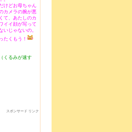
だけどお母ちゃん
のカメラの腕が悪
くて、あたしのカ
ワイイ顔が写って
ないじゃないの。
ったくもう！
（くるみが速す
スポンサード リンク