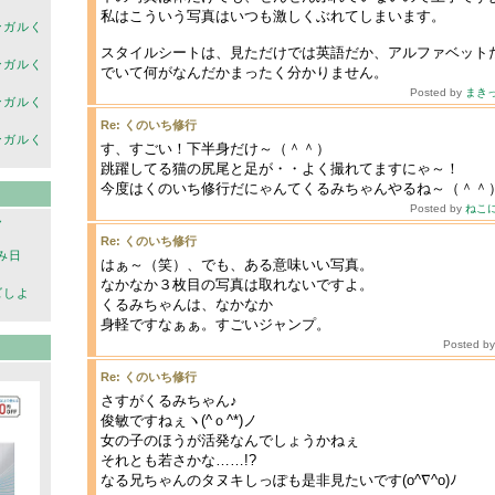
私はこういう写真はいつも激しくぶれてしまいます。
ンガルく
スタイルシートは、見ただけでは英語だか、アルファベット
ンガルく
でいて何がなんだかまったく分かりません。
Posted by
まき
ンガルく
Re: くのいち修行
ンガルく
す、すごい！下半身だけ～（＾＾）
跳躍してる猫の尻尾と足が・・よく撮れてますにゃ～！
今度はくのいち修行だにゃんてくるみちゃんやるね～（＾＾
Posted by
ねこ
ん
Re: くのいち修行
み日
はぁ～（笑）、でも、ある意味いい写真。
なかなか３枚目の写真は取れないですよ。
ズしよ
くるみちゃんは、なかなか
身軽ですなぁぁ。すごいジャンプ。
Posted b
Re: くのいち修行
さすがくるみちゃん♪
俊敏ですねぇヽ(^ｏ^*)ノ
女の子のほうが活発なんでしょうかねぇ
それとも若さかな……!?
なる兄ちゃんのタヌキしっぽも是非見たいです(o^∇^o)ﾉ