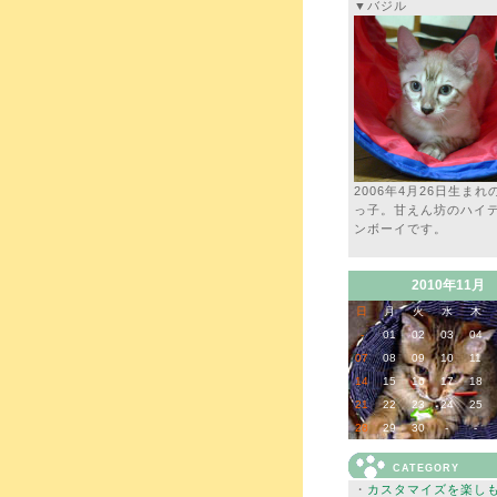
▼バジル
2006年4月26日生まれ
っ子。甘えん坊のハイ
ンボーイです。
2010年11月
日
月
火
水
木
-
01
02
03
04
07
08
09
10
11
14
15
16
17
18
21
22
23
24
25
28
29
30
-
-
CATEGORY
・
カスタマイズを楽し