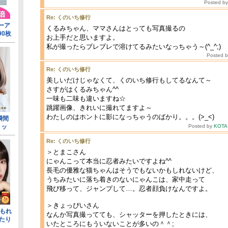
Posted b
Re: くのいち修行
くるみちゃん、ママさんはとっても写真撮るの
お上手だと思いますよ。
私が撮ったらブレブレで溶けてるみたいなっちゃう～(^_^;)
Posted 
Re: くのいち修行
美しいだけじゃなくて、くのいち修行もしてるなんて～
さすがはくるみちゃん^^
一味も二味も違いますね☆
跳躍画像、きれいに撮れてますよ～
わたしのはホントに影になっちゃうのばかり。。。(>_<)
Posted by
KOT
Re: くのいち修行
＞とまこさん
にゃんこって本当に忍者みたいですよね^^
長毛の優雅な猫ちゃんはそうでもないかもしれないけど、
うちみたいに落ち着きのないにゃんこは、家中走って
飛び移って、ジャンプして…。忍者顔負けなんですよ。
＞きょっぴいさん
なんか写真撮ってても、シャッターを押したときには、
いたところにもういないことが多いの＾＾;