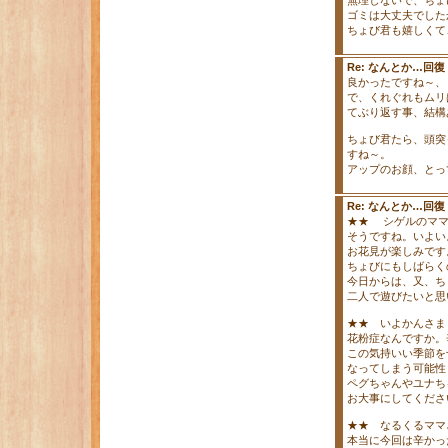
無理しないで、ちょ
ゴミは大丈夫でした
ちょび君も嬉しくて
Re: なんとか…回
良かったですね～、
で、くれぐれもムリ
てぶり返す事、結構
ちょび君たら、頭突
すね～。
アップのお顔、とっ
Re: なんとか…回
★★ シゲルのマ
そうですね。いよいよ
お花見が楽しみです
ちょびにもしばらく
今日からは、又、ち
二人で遊びたいと思
★★ いよかんさま
花粉症なんですか。
この気持いい季節を
なってしまう可能性
ペグちゃんやユナち
お大事にしてください
★★ なるくるママ
本当に今回は辛かった