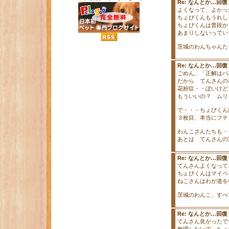
Re: なんとか…回
よくなって、よかっ
ちょびくんもうれし
ちょびくんは普段か
あまりしないってい
茨城のわんちゃんた
Re: なんとか…回
ごめん、「正解はパ
だから てんさんの
花粉症・・ぽいけど
もういいの？ ムリ
で・・・ちょびくん
３枚目、本当にフテ
わんこさんたちも・
あとは てんさんの
Re: なんとか…回
てんさんよくなって
ちょびくんはマイペ
ねこさんはわが道を
茨城のわんこ、すべ
Re: なんとか…回
てんさん良かったですね