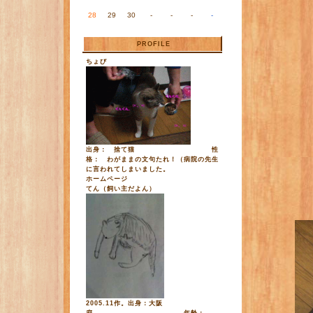
28
29
30
-
-
-
-
PROFILE
ちょび
出身： 捨て猫 性
格： わがままの文句たれ！（病院の先生
に言われてしまいました。
ホームページ
てん（飼い主だよん）
2005.11作。出身：大阪