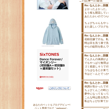
この記事への返信
Re: なんとか…回
よかったよかった。
もう桜も開花していよ
あたたかいのでつら
ちょびちゃんもやっ
また楽しいブログを
Re: なんとか…回
花粉症嫌ですね。私
時は目を洗う液で洗
やらの錠剤を飲んで
Re: なんとか…回
てんさんの体調がよ
でもやっぱり無理は
ゴミ箱楽しそうですけ
うちはなるとが来て
今はど～んとでっか
Re: なんとか…回
体調が良かったです
ちょびくんこの時と
夢中になってるって感
こんな時は怒る気力
私はちょびが来てか
あなたのペットもブログデビュー!
ペット専用ブログ「pelogoo!」