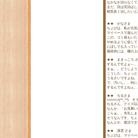
なかなか治らなくて
まだ、目は完治はし
根気良く治したいと
★★ かなさま
ちょびは、私が元気
マイペースで遊んだ
この、ゴミ箱もいた
やめるように促して
にぼしでも入ってい
最終的には、棚の上に
★★ まきっころ 
するんですよぉ～。
まぁ。。どうしよう
こうした、ちょっとし
うるさいですよね。
で、汚いし。。特に
するんですよねぇ。
★★ ぢるさま
ﾊﾊﾊﾊﾊｯ!(*^_^*
ぢるさん、クイズ以
なんか、「お見舞い
こらぁ。。失礼しま
そうなんです。ちょ
なんとか、復活でき
★★ 溪雲 さま
ちょびは、マイペー