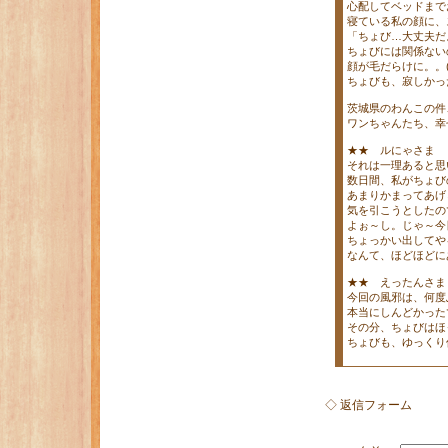
心配してベッドまで
寝ている私の顔に、
「ちょび…大丈夫だ
ちょびには関係ない
顔が毛だらけに。。(^_
ちょびも、寂しかっ
茨城県のわんこの件
ワンちゃんたち、幸
★★ ルにゃさま
それは一理あると思
数日間、私がちょび
あまりかまってあげ
気を引こうとしたの
よぉ～し。じゃ～今
ちょっかい出してやる(
なんて、ほどほどに
★★ えったんさま
今回の風邪は、何度
本当にしんどかった
その分、ちょびはほ
ちょびも、ゆっくり休
◇ 返信フォーム