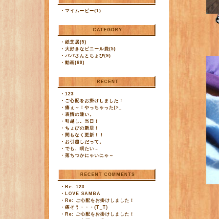
・
マイムービー(1)
CATEGORY
・
紙芝居(5)
・
大好きなビニール袋(5)
・
パパさんとちょび(9)
・
動画(69)
RECENT
・
123
・
ご心配をお掛けしました！
・
痛ぇ～！やっちゃった(>_
・
表情の違い。
・
引越し。当日！
・
ちょびの新居！
・
間もなく更新！！
・
お引越しだって。
・
でも、眠たい…
・
落ちつかにゃいにゃ～
RECENT COMMENTS
・
Re: 123
・
LOVE SAMBA
・
Re: ご心配をお掛けしました！
・
痛そう・・・(T_T)
・
Re: ご心配をお掛けしました！