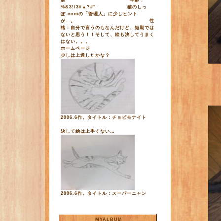
府 年齢：
%&3!/3#▲?#" 猫のしっ
ぽ.comの「管理人」に少しヒント
が…。 性
格：自分で言うのもなんだけど、短期では
ないと思う！！そして、絵も決してうまく
はない。。。
ホームページ
少しは上達したかな？
2006.6作。タイトル：チョビモナイト
決して絵は上手くない…
2006.6作。タイトル：スーパーニャン
MYALBUM