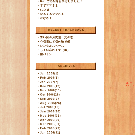
・
Re: ご心配をお掛けしました！
・
すずママさま
・
saさま
・
なるくるママさま
・
かなさま
RECENT TRACKBACK
・
青い目のお友達 其の壱
・
☆初雪にて初体験で候
・
レンタルスペース
・
しまい忘れます（藤）
・
猫バトン
ARCHIVES
・
Jan 2008(1)
・
Feb 2007(3)
・
Jan 2007(7)
先日
・
Dec 2006(12)
・
Nov 2006(15)
・
Oct 2006(26)
・
Sep 2006(27)
・
Aug 2006(26)
・
Jul 2006(18)
・
Jun 2006(30)
・
May 2006(31)
・
Apr 2006(30)
・
Mar 2006(31)
・
Feb 2006(29)
・
Jan 2006(31)